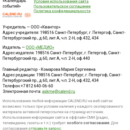
«Календарь
Условия использования сайта
событий»
Пользовательское соглашение
Политика конфиденциальности
Учредитель — ООО «Квантор»
Адрес учредителя: 198516 Санкт-Петербург, г. Петергоф, Санкт-
Петербургский пр., д.60, лит.А, ч.п. 2-Н, оф.432, 434
Издатель —
ООО «МЕДИО»
Адрес издателя: 198516 Санкт-Петербург, г. Петергоф, Санкт-
Петербургский пр., д.60, лит.А, ч.п. 2-Н, оф.440
Главный редактор - Комарова Мария Сергеевна
Адрес редакции:
198516
Санкт-Петербург, г. Петергоф
,
Санкт-
Петербургский пр., д.60, лит.А, ч.п. 2-Н, оф.432, 434
Телефон:
+7 812 640-06-60
Электронная почта:
askme@calend.ru
Использование любой информации CALEND.RU на веб-сайтах
возможно только при условии наличия у каждого скопированного
материала активной гиперссылки на страницу-источник.
Использование информации сайта в оффлайн-СМИ (радио,
телевидение, газеты и т.п.) требует
особого согласования
. Для
согласования
отправьте запрос
.