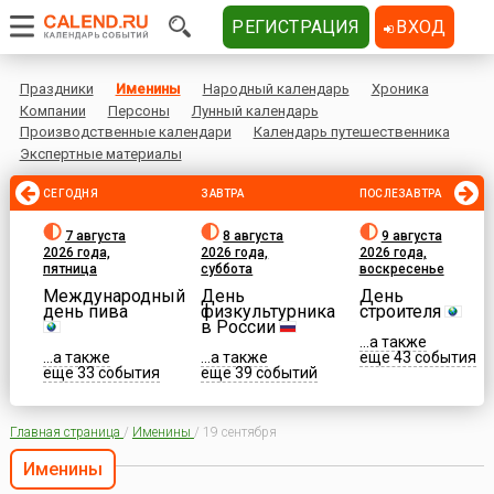
РЕГИСТРАЦИЯ
ВХОД
Праздники
Именины
Народный календарь
Хроника
Компании
Персоны
Лунный календарь
Производственные календари
Календарь путешественника
Экспертные материалы
СЕГОДНЯ
ЗАВТРА
ПОСЛЕЗАВТРА
7 августа
8 августа
9 августа
2026 года,
2026 года,
2026 года,
пятница
суббота
воскресенье
Международный
День
День
день пива
физкультурника
строителя
в России
...а также
...а также
...а также
еще 43 события
еще 33 события
еще 39 событий
Главная страница
/
Именины
/
19 сентября
Именины