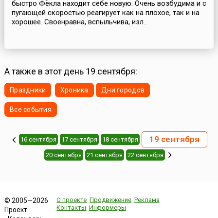
быстро Фёкла находит себе новую. Очень возбудима и с
пугающей скоростью реагирует как на плохое, так и на
хорошее. Своенравна, вспыльчива, изл...
А также в этот день 19 сентября:
Праздники
Хроника
Дни городов
Все события
19 сентября
16 сентября
17 сентября
18 сентября
20 сентября
21 сентября
22 сентября
О проекте
Продвижение
Реклама
© 2005—2026
Контакты
Информеры
Проект