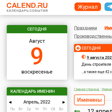
Журнал
Праздники
Им
СЕГОДНЯ
Производственны
Август
9
СЕГОДНЯ
9 августа 20
День строителя
воскресенье
...а также еще 42
Главная страница
/
Имени
КАЛЕНДАРЬ ИМЕНИН
Именины
Апрель, 2022
◀
▶
Пн
Вт
Ср
Чт
Пт
Сб
Вс
12 апр