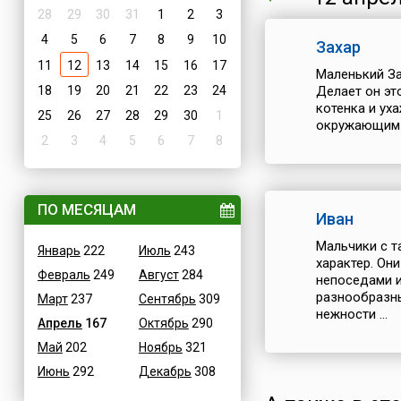
28
29
30
31
1
2
3
4
5
6
7
8
9
10
Захар
11
12
13
14
15
16
17
Маленький За
18
19
20
21
22
23
24
Делает он эт
котенка и ух
25
26
27
28
29
30
1
окружающим е
2
3
4
5
6
7
8
ПО МЕСЯЦАМ
Иван
Мальчики с т
Январь
222
Июль
243
характер. Он
Февраль
249
Август
284
непоседами и
разнообразны
Март
237
Сентябрь
309
нежности ...
Апрель
167
Октябрь
290
Май
202
Ноябрь
321
Июнь
292
Декабрь
308