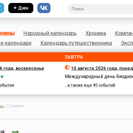
енины
Народный календарь
Хроника
Компа
е календари
Календарь путешественника
Эксп
ЗАВТРА
26 года, воскресенье
10 августа 2026 года, поне
Международный день биодиз
 события
...а также еще 40 событий
ны
/
12 апреля
еля