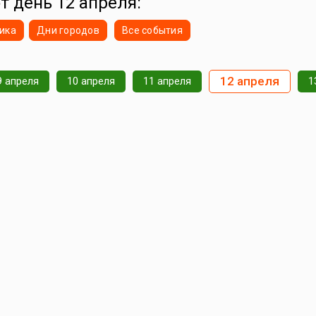
от день 12 апреля:
ика
Дни городов
Все события
12 апреля
9 апреля
10 апреля
11 апреля
1