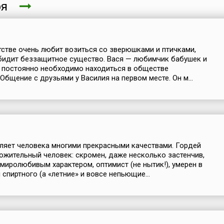
аря
тстве очень любит возиться со зверюшками и птичками,
бидит беззащитное существо. Вася — любимчик бабушек и
 постоянно необходимо находиться в обществе
Общение с друзьями у Василия на первом месте. Он м...
ляет человека многими прекрасными качествами. Гордей
ожительный человек: скромен, даже несколько застенчив,
миролюбивым характером, оптимист (не нытик!), умерен в
 спиртного (а «летние» и вовсе непьющие...