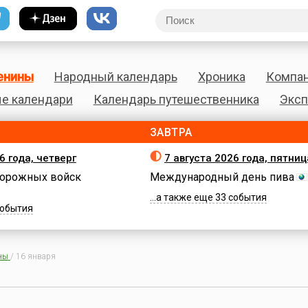
енины
Народный календарь
Хроника
Компа
е календари
Календарь путешественника
Эксп
ЗАВТРА
6 года, четверг
7 августа 2026 года, пятниц
орожных войск
Международный день пива
...а также еще 33 события
 события
ны
/
16 января