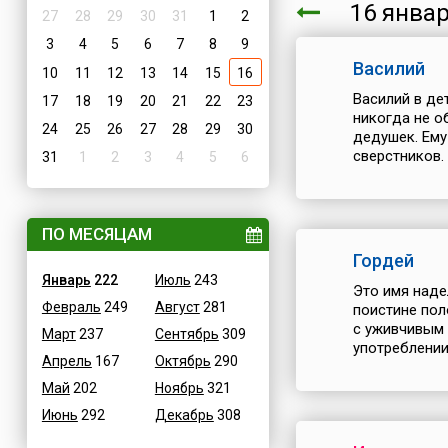
16 янв
27
28
29
30
31
1
2
3
4
5
6
7
8
9
Василий
10
11
12
13
14
15
16
Василий в де
17
18
19
20
21
22
23
никогда не о
24
25
26
27
28
29
30
дедушек. Ему
сверстников. 
31
1
2
3
4
5
6
ПО МЕСЯЦАМ
Гордей
Январь
222
Июль
243
Это имя наде
Февраль
249
Август
281
поистине пол
с уживчивым 
Март
237
Сентябрь
309
употреблении
Апрель
167
Октябрь
290
Май
202
Ноябрь
321
Июнь
292
Декабрь
308