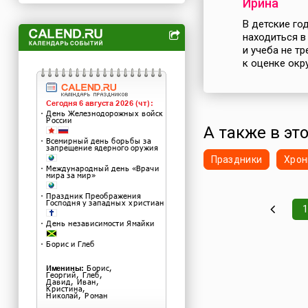
Ирина
В детские го
находиться в
и учеба не т
к оценке окр
А также в это
Праздники
Хрон
1