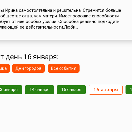
ды Ирина самостоятельна и решительна. Стремится больше
 обществе отца, чем матери. Имеет хорошие способности,
ребует от нее особых усилий. Способна реально подходить
ужающей ее действительности.Люби...
т день 16 января:
ика
Дни городов
Все события
16 января
3 января
14 января
15 января