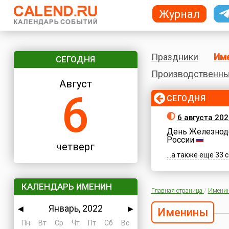
Журнал
Праздники
Им
СЕГОДНЯ
Производственны
Август
6
СЕГОДНЯ
6 августа 202
День Железнод
России
четверг
...а также еще 33
КАЛЕНДАРЬ ИМЕНИН
Главная страница
/
Имени
Январь, 2022
◀
▶
Именины
Пн
Вт
Ср
Чт
Пт
Сб
Вс