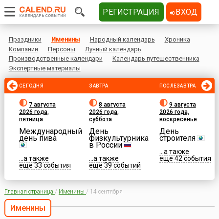
РЕГИСТРАЦИЯ
ВХОД
Праздники
Именины
Народный календарь
Хроника
Компании
Персоны
Лунный календарь
Производственные календари
Календарь путешественника
Экспертные материалы
СЕГОДНЯ
ЗАВТРА
ПОСЛЕЗАВТРА
7 августа
8 августа
9 августа
2026 года,
2026 года,
2026 года,
пятница
суббота
воскресенье
Международный
День
День
день пива
физкультурника
строителя
в России
...а также
...а также
...а также
еще 42 события
еще 33 события
еще 39 событий
Главная страница
/
Именины
/
14 сентября
Именины