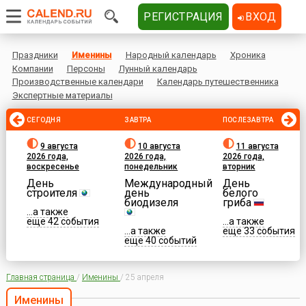
РЕГИСТРАЦИЯ
ВХОД
Праздники
Именины
Народный календарь
Хроника
Компании
Персоны
Лунный календарь
Производственные календари
Календарь путешественника
Экспертные материалы
СЕГОДНЯ
ЗАВТРА
ПОСЛЕЗАВТРА
9 августа
10 августа
11 августа
2026 года,
2026 года,
2026 года,
воскресенье
понедельник
вторник
День
Международный
День
строителя
день
белого
биодизеля
гриба
...а также
еще 42 события
...а также
...а также
еще 33 события
еще 40 событий
Главная страница
/
Именины
/
25 апреля
Именины