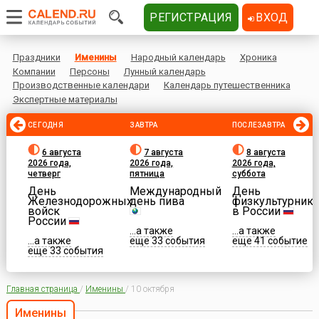
РЕГИСТРАЦИЯ
ВХОД
Праздники
Именины
Народный календарь
Хроника
Компании
Персоны
Лунный календарь
Производственные календари
Календарь путешественника
Экспертные материалы
СЕГОДНЯ
ЗАВТРА
ПОСЛЕЗАВТРА
6 августа
7 августа
8 августа
2026 года,
2026 года,
2026 года,
четверг
пятница
суббота
День
Международный
День
Железнодорожных
день пива
физкультурника
войск
в России
России
...а также
...а также
...а также
еще 33 события
еще 41 событие
еще 33 события
Главная страница
/
Именины
/
10 октября
Именины