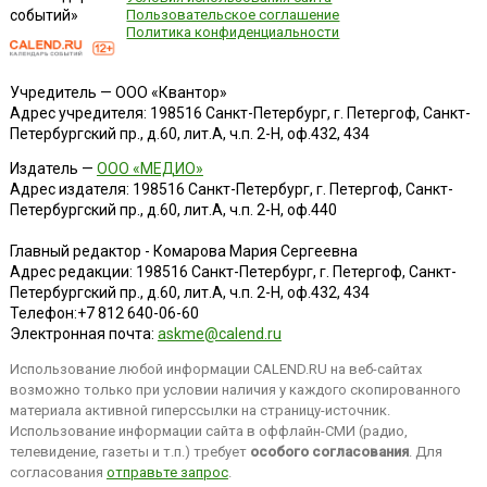
событий»
Пользовательское соглашение
Политика конфиденциальности
Учредитель — ООО «Квантор»
Адрес учредителя: 198516 Санкт-Петербург, г. Петергоф, Санкт-
Петербургский пр., д.60, лит.А, ч.п. 2-Н, оф.432, 434
Издатель —
ООО «МЕДИО»
Адрес издателя: 198516 Санкт-Петербург, г. Петергоф, Санкт-
Петербургский пр., д.60, лит.А, ч.п. 2-Н, оф.440
Главный редактор - Комарова Мария Сергеевна
Адрес редакции:
198516
Санкт-Петербург, г. Петергоф
,
Санкт-
Петербургский пр., д.60, лит.А, ч.п. 2-Н, оф.432, 434
Телефон:
+7 812 640-06-60
Электронная почта:
askme@calend.ru
Использование любой информации CALEND.RU на веб-сайтах
возможно только при условии наличия у каждого скопированного
материала активной гиперссылки на страницу-источник.
Использование информации сайта в оффлайн-СМИ (радио,
телевидение, газеты и т.п.) требует
особого согласования
. Для
согласования
отправьте запрос
.