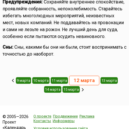
Предупреждения:
Сохраняйте внутреннее спокойствие,
проявляйте собранность, непоколебимость. Старайтесь
избегать многолюдных мероприятий, неизвестных
мест, новых компаний. Не поддавайтесь на провокации
и сами не лезьте на рожон. Не лучший день для суда,
особенно если пытаются осудить невиновного.
Сны:
Сны, какими бы они ни были, стоит воспринимать с
точностью до наоборот.
12 марта
9 марта
10 марта
11 марта
13 марта
14 марта
15 марта
О проекте
Продвижение
Реклама
© 2005—2026
Контакты
Информеры
Проект
«Календарь
Условия использования сайта