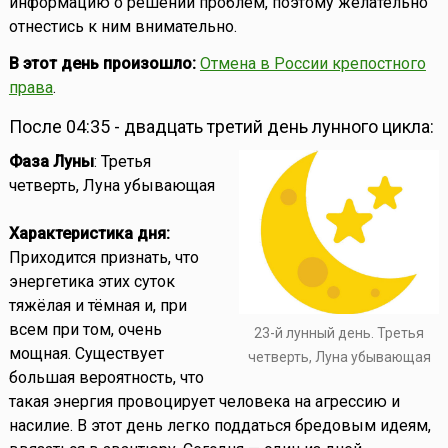
информацию о решении проблем, поэтому желательно
отнестись к ним внимательно.
В этот день произошло:
Отмена в России крепостного
права
.
После 04:35 - двадцать третий день лунного цикла:
Фаза Луны
: Третья
четверть, Луна убывающая
Характеристика дня:
Приходится признать, что
энергетика этих суток
тяжёлая и тёмная и, при
всем при том, очень
23-й лунный день. Третья
мощная. Существует
четверть, Луна убывающая
большая вероятность, что
такая энергия провоцирует человека на агрессию и
насилие. В этот день легко поддаться бредовым идеям,