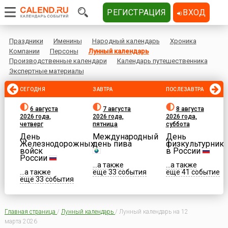
РЕГИСТРАЦИЯ
ВХОД
Праздники
Именины
Народный календарь
Хроника
Компании
Персоны
Лунный календарь
Производственные календари
Календарь путешественника
Экспертные материалы
СЕГОДНЯ
ЗАВТРА
ПОСЛЕЗАВТРА
6 августа
7 августа
8 августа
2026 года,
2026 года,
2026 года,
четверг
пятница
суббота
День
Международный
День
Железнодорожных
день пива
физкультурника
войск
в России
России
...а также
...а также
...а также
еще 33 события
еще 41 событие
еще 33 события
Главная страница
/
Лунный календарь
/
Лунный календарь на 12
марта 2026