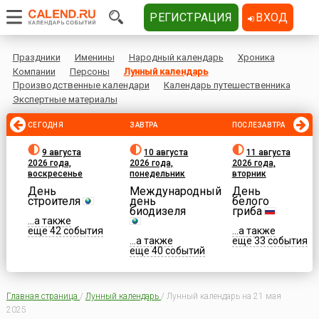
РЕГИСТРАЦИЯ
ВХОД
Праздники
Именины
Народный календарь
Хроника
Компании
Персоны
Лунный календарь
Производственные календари
Календарь путешественника
Экспертные материалы
СЕГОДНЯ
ЗАВТРА
ПОСЛЕЗАВТРА
9 августа
10 августа
11 августа
2026 года,
2026 года,
2026 года,
воскресенье
понедельник
вторник
День
Международный
День
строителя
день
белого
биодизеля
гриба
...а также
еще 42 события
...а также
...а также
еще 33 события
еще 40 событий
Главная страница
/
Лунный календарь
/
Лунный календарь на 21 мая
2025