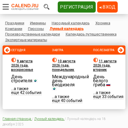
РЕГИСТРАЦИЯ
ВХОД
Праздники
Именины
Народный календарь
Хроника
Компании
Персоны
Лунный календарь
Производственные календари
Календарь путешественника
Экспертные материалы
СЕГОДНЯ
ЗАВТРА
ПОСЛЕЗАВТРА
9 августа
10 августа
11 августа
2026 года,
2026 года,
2026 года,
воскресенье
понедельник
вторник
День
Международный
День
строителя
день
белого
биодизеля
гриба
...а также
еще 42 события
...а также
...а также
еще 33 события
еще 40 событий
Главная страница
/
Лунный календарь
/
Лунный календарь на 18
декабря 2025