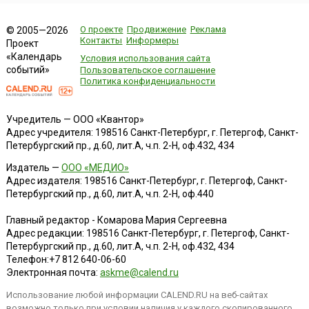
О проекте
Продвижение
Реклама
© 2005—2026
Контакты
Информеры
Проект
«Календарь
Условия использования сайта
событий»
Пользовательское соглашение
Политика конфиденциальности
Учредитель — ООО «Квантор»
Адрес учредителя: 198516 Санкт-Петербург, г. Петергоф, Санкт-
Петербургский пр., д.60, лит.А, ч.п. 2-Н, оф.432, 434
Издатель —
ООО «МЕДИО»
Адрес издателя: 198516 Санкт-Петербург, г. Петергоф, Санкт-
Петербургский пр., д.60, лит.А, ч.п. 2-Н, оф.440
Главный редактор - Комарова Мария Сергеевна
Адрес редакции:
198516
Санкт-Петербург, г. Петергоф
,
Санкт-
Петербургский пр., д.60, лит.А, ч.п. 2-Н, оф.432, 434
Телефон:
+7 812 640-06-60
Электронная почта:
askme@calend.ru
Использование любой информации CALEND.RU на веб-сайтах
возможно только при условии наличия у каждого скопированного