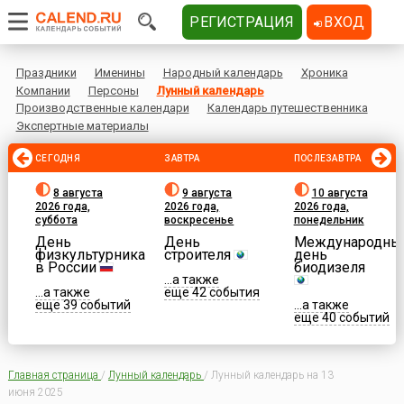
РЕГИСТРАЦИЯ
ВХОД
Праздники
Именины
Народный календарь
Хроника
Компании
Персоны
Лунный календарь
Производственные календари
Календарь путешественника
Экспертные материалы
СЕГОДНЯ
ЗАВТРА
ПОСЛЕЗАВТРА
8 августа
9 августа
10 августа
2026 года,
2026 года,
2026 года,
суббота
воскресенье
понедельник
День
День
Международны
физкультурника
строителя
день
в России
биодизеля
...а также
...а также
еще 42 события
еще 39 событий
...а также
еще 40 событий
Главная страница
/
Лунный календарь
/
Лунный календарь на 13
июня 2025