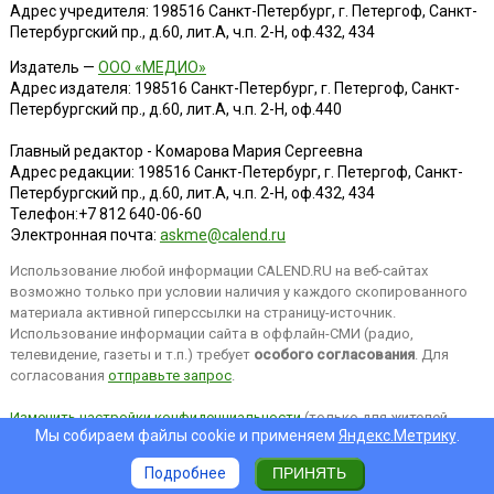
Адрес учредителя: 198516 Санкт-Петербург, г. Петергоф, Санкт-
Петербургский пр., д.60, лит.А, ч.п. 2-Н, оф.432, 434
Издатель —
ООО «МЕДИО»
Адрес издателя: 198516 Санкт-Петербург, г. Петергоф, Санкт-
Петербургский пр., д.60, лит.А, ч.п. 2-Н, оф.440
Главный редактор - Комарова Мария Сергеевна
Адрес редакции:
198516
Санкт-Петербург, г. Петергоф
,
Санкт-
Петербургский пр., д.60, лит.А, ч.п. 2-Н, оф.432, 434
Телефон:
+7 812 640-06-60
Электронная почта:
askme@calend.ru
Использование любой информации CALEND.RU на веб-сайтах
возможно только при условии наличия у каждого скопированного
материала активной гиперссылки на страницу-источник.
Использование информации сайта в оффлайн-СМИ (радио,
телевидение, газеты и т.п.) требует
особого согласования
. Для
согласования
отправьте запрос
.
Изменить настройки конфиденциальности
(только для жителей
Мы собираем файлы cookie и применяем
Яндекс.Метрику
.
EEA).
Подробнее
ПРИНЯТЬ