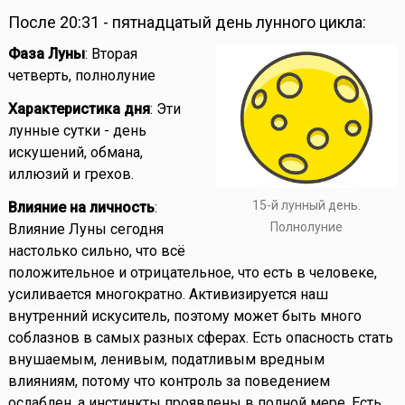
После 20:31 - пятнадцатый день лунного цикла:
Фаза Луны
: Вторая
четверть, полнолуние
Характеристика дня
: Эти
лунные сутки - день
искушений, обмана,
иллюзий и грехов.
15-й лунный день.
Влияние на личность
:
Полнолуние
Влияние Луны сегодня
настолько сильно, что всё
положительное и отрицательное, что есть в человеке,
усиливается многократно. Активизируется наш
внутренний искуситель, поэтому может быть много
соблазнов в самых разных сферах. Есть опасность стать
внушаемым, ленивым, податливым вредным
влияниям, потому что контроль за поведением
ослаблен, а инстинкты проявлены в полной мере. Есть