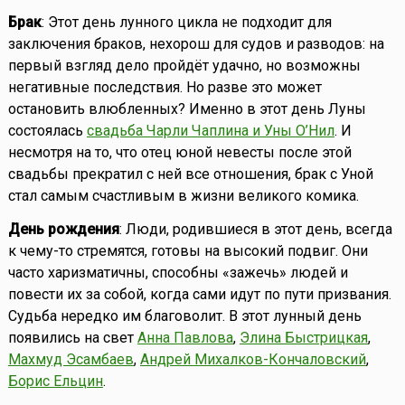
Брак
: Этот день лунного цикла не подходит для
заключения браков, нехорош для судов и разводов: на
первый взгляд дело пройдёт удачно, но возможны
негативные последствия. Но разве это может
остановить влюбленных? Именно в этот день Луны
состоялась
свадьба Чарли Чаплина и Уны О’Нил
. И
несмотря на то, что отец юной невесты после этой
свадьбы прекратил с ней все отношения, брак с Уной
стал самым счастливым в жизни великого комика.
День рождения
: Люди, родившиеся в этот день, всегда
к чему-то стремятся, готовы на высокий подвиг. Они
часто харизматичны, способны «зажечь» людей и
повести их за собой, когда сами идут по пути призвания.
Судьба нередко им благоволит. В этот лунный день
появились на свет
Анна Павлова
,
Элина Быстрицкая
,
Махмуд Эсамбаев
,
Андрей Михалков-Кончаловский
,
Борис Ельцин
.