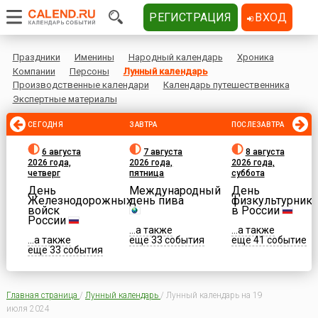
РЕГИСТРАЦИЯ
ВХОД
Праздники
Именины
Народный календарь
Хроника
Компании
Персоны
Лунный календарь
Производственные календари
Календарь путешественника
Экспертные материалы
СЕГОДНЯ
ЗАВТРА
ПОСЛЕЗАВТРА
6 августа
7 августа
8 августа
2026 года,
2026 года,
2026 года,
четверг
пятница
суббота
День
Международный
День
Железнодорожных
день пива
физкультурника
войск
в России
России
...а также
...а также
...а также
еще 33 события
еще 41 событие
еще 33 события
Главная страница
/
Лунный календарь
/
Лунный календарь на 19
июля 2024