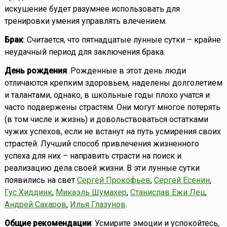
искушение будет разумнее использовать для
тренировки умения управлять влечением.
Брак
: Считается, что пятнадцатые лунные сутки – крайне
неудачный период для заключения брака.
День рождения
: Рожденные в этот день люди
отличаются крепким здоровьем, наделены долголетием
и талантами, однако, в школьные годы плохо учатся и
часто подвержены страстям. Они могут многое потерять
(в том числе и жизнь) и довольствоваться остатками
чужих успехов, если не встанут на путь усмирения своих
страстей. Лучший способ привлечения жизненного
успеха для них – направить страсти на поиск и
реализацию дела своей жизни. В эти лунные сутки
появились на свет
Сергей Прокофьев
,
Сергей Есенин
,
Гус Хиддинк
,
Микаэль Шумахер
,
Станислав Ежи Лец
,
Андрей Сахаров
,
Илья Глазунов
.
Общие рекомендации
: Усмирите эмоции и успокойтесь,