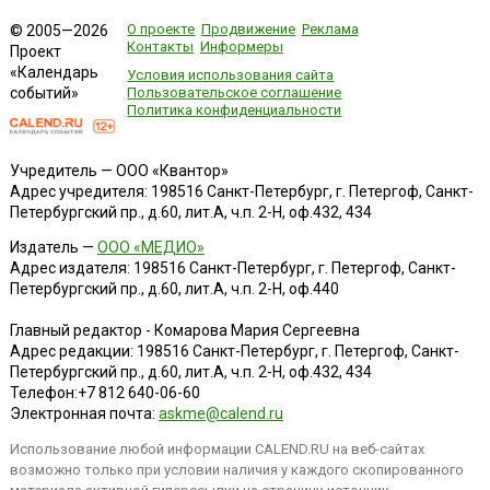
О проекте
Продвижение
Реклама
© 2005—2026
Контакты
Информеры
Проект
«Календарь
Условия использования сайта
событий»
Пользовательское соглашение
Политика конфиденциальности
Учредитель — ООО «Квантор»
Адрес учредителя: 198516 Санкт-Петербург, г. Петергоф, Санкт-
Петербургский пр., д.60, лит.А, ч.п. 2-Н, оф.432, 434
Издатель —
ООО «МЕДИО»
Адрес издателя: 198516 Санкт-Петербург, г. Петергоф, Санкт-
Петербургский пр., д.60, лит.А, ч.п. 2-Н, оф.440
Главный редактор - Комарова Мария Сергеевна
Адрес редакции:
198516
Санкт-Петербург, г. Петергоф
,
Санкт-
Петербургский пр., д.60, лит.А, ч.п. 2-Н, оф.432, 434
Телефон:
+7 812 640-06-60
Электронная почта:
askme@calend.ru
Использование любой информации CALEND.RU на веб-сайтах
возможно только при условии наличия у каждого скопированного