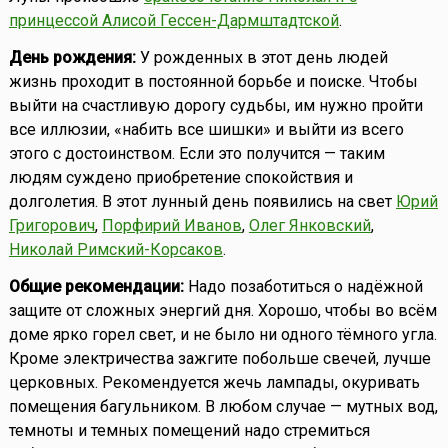
принцессой Алисой Гессен-Дармштадтской
.
День рождения:
У рожденных в этот день людей
жизнь проходит в постоянной борьбе и поиске. Чтобы
выйти на счастливую дорогу судьбы, им нужно пройти
все иллюзии, «набить все шишки» и выйти из всего
этого с достоинством. Если это получится — таким
людям суждено приобретение спокойствия и
долголетия. В этот лунный день появились на свет
Юрий
Григорович
,
Порфирий Иванов
,
Олег Янковский
,
Николай Римский-Корсаков
.
Общие рекомендации:
Надо позаботиться о надёжной
защите от сложных энергий дня. Хорошо, чтобы во всём
доме ярко горел свет, и не было ни одного тёмного угла.
Кроме электричества зажгите побольше свечей, лучше
церковных. Рекомендуется жечь лампады, окуривать
помещения багульником. В любом случае — мутных вод,
темноты и темных помещений надо стремиться