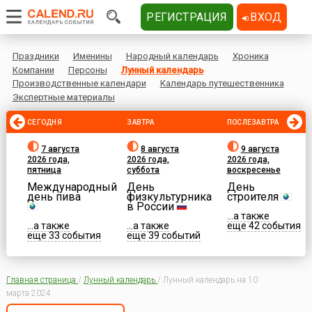
РЕГИСТРАЦИЯ
ВХОД
Праздники
Именины
Народный календарь
Хроника
Компании
Персоны
Лунный календарь
Производственные календари
Календарь путешественника
Экспертные материалы
СЕГОДНЯ
ЗАВТРА
ПОСЛЕЗАВТРА
7 августа
8 августа
9 августа
2026 года,
2026 года,
2026 года,
пятница
суббота
воскресенье
Международный
День
День
день пива
физкультурника
строителя
в России
...а также
...а также
...а также
еще 42 события
еще 33 события
еще 39 событий
Главная страница
/
Лунный календарь
/
Лунный календарь на 10
марта 2024