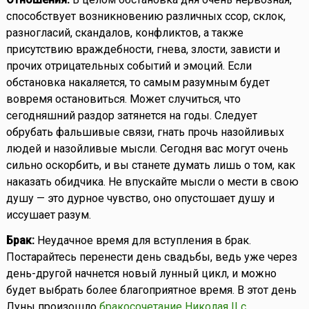
способствует возникновению различных ссор, склок,
разногласий, скандалов, конфликтов, а также
присутствию враждебности, гнева, злости, зависти и
прочих отрицательных событий и эмоций. Если
обстановка накаляется, то самым разумным будет
вовремя остановиться. Может случиться, что
сегодняшний раздор затянется на годы. Следует
обрубать фальшивые связи, гнать прочь назойливых
людей и назойливые мысли. Сегодня вас могут очень
сильно оскорбить, и вы станете думать лишь о том, как
наказать обидчика. Не впускайте мысли о мести в свою
душу — это дурное чувство, оно опустошает душу и
иссушает разум.
Брак:
Неудачное время для вступления в брак.
Постарайтесь перенести день свадьбы, ведь уже через
день-другой начнется новый лунный цикл, и можно
будет выбрать более благоприятное время. В этот день
Луны произошло
бракосочетание Николая II с