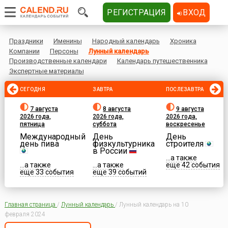
РЕГИСТРАЦИЯ
ВХОД
Праздники
Именины
Народный календарь
Хроника
Компании
Персоны
Лунный календарь
Производственные календари
Календарь путешественника
Экспертные материалы
СЕГОДНЯ
ЗАВТРА
ПОСЛЕЗАВТРА
7 августа
8 августа
9 августа
2026 года,
2026 года,
2026 года,
пятница
суббота
воскресенье
Международный
День
День
день пива
физкультурника
строителя
в России
...а также
...а также
...а также
еще 42 события
еще 33 события
еще 39 событий
Главная страница
/
Лунный календарь
/
Лунный календарь на 10
февраля 2024