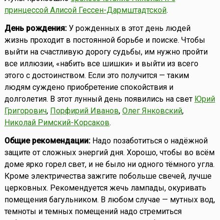
принцессой Алисой Гессен-Дармштадтской
.
День рождения:
У рожденных в этот день людей
жизнь проходит в постоянной борьбе и поиске. Чтобы
выйти на счастливую дорогу судьбы, им нужно пройти
все иллюзии, «набить все шишки» и выйти из всего
этого с достоинством. Если это получится — таким
людям суждено приобретение спокойствия и
долголетия. В этот лунный день появились на свет
Юрий
Григорович
,
Порфирий Иванов
,
Олег Янковский
,
Николай Римский-Корсаков
.
Общие рекомендации:
Надо позаботиться о надёжной
защите от сложных энергий дня. Хорошо, чтобы во всём
доме ярко горел свет, и не было ни одного тёмного угла.
Кроме электричества зажгите побольше свечей, лучше
церковных. Рекомендуется жечь лампады, окуривать
помещения багульником. В любом случае — мутных вод,
темноты и темных помещений надо стремиться