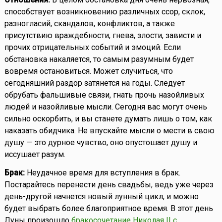
способствует возникновению различных ссор, склок,
разногласий, скандалов, конфликтов, а также
присутствию враждебности, гнева, злости, зависти и
прочих отрицательных событий и эмоций. Если
обстановка накаляется, то самым разумным будет
вовремя остановиться. Может случиться, что
сегодняшний раздор затянется на годы. Следует
обрубать фальшивые связи, гнать прочь назойливых
людей и назойливые мысли. Сегодня вас могут очень
сильно оскорбить, и вы станете думать лишь о том, как
наказать обидчика. Не впускайте мысли о мести в свою
душу — это дурное чувство, оно опустошает душу и
иссушает разум.
Брак:
Неудачное время для вступления в брак.
Постарайтесь перенести день свадьбы, ведь уже через
день-другой начнется новый лунный цикл, и можно
будет выбрать более благоприятное время. В этот день
Луны произошло
бракосочетание Николая II с