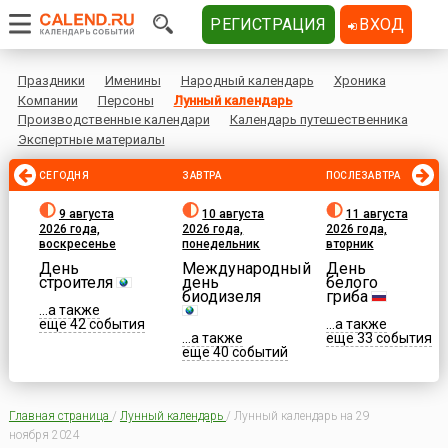
РЕГИСТРАЦИЯ
ВХОД
Праздники
Именины
Народный календарь
Хроника
Компании
Персоны
Лунный календарь
Производственные календари
Календарь путешественника
Экспертные материалы
СЕГОДНЯ
ЗАВТРА
ПОСЛЕЗАВТРА
9 августа
10 августа
11 августа
2026 года,
2026 года,
2026 года,
воскресенье
понедельник
вторник
День
Международный
День
строителя
день
белого
биодизеля
гриба
...а также
еще 42 события
...а также
...а также
еще 33 события
еще 40 событий
Главная страница
/
Лунный календарь
/
Лунный календарь на 29
ноября 2024