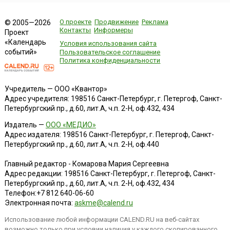
О проекте
Продвижение
Реклама
© 2005—2026
Контакты
Информеры
Проект
«Календарь
Условия использования сайта
событий»
Пользовательское соглашение
Политика конфиденциальности
Учредитель — ООО «Квантор»
Адрес учредителя: 198516 Санкт-Петербург, г. Петергоф, Санкт-
Петербургский пр., д.60, лит.А, ч.п. 2-Н, оф.432, 434
Издатель —
ООО «МЕДИО»
Адрес издателя: 198516 Санкт-Петербург, г. Петергоф, Санкт-
Петербургский пр., д.60, лит.А, ч.п. 2-Н, оф.440
Главный редактор - Комарова Мария Сергеевна
Адрес редакции:
198516
Санкт-Петербург, г. Петергоф
,
Санкт-
Петербургский пр., д.60, лит.А, ч.п. 2-Н, оф.432, 434
Телефон:
+7 812 640-06-60
Электронная почта:
askme@calend.ru
Использование любой информации CALEND.RU на веб-сайтах
возможно только при условии наличия у каждого скопированного