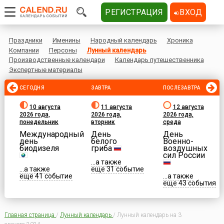
РЕГИСТРАЦИЯ
ВХОД
Праздники
Именины
Народный календарь
Хроника
Компании
Персоны
Лунный календарь
Производственные календари
Календарь путешественника
Экспертные материалы
СЕГОДНЯ
ЗАВТРА
ПОСЛЕЗАВТРА
10 августа
11 августа
12 августа
2026 года,
2026 года,
2026 года,
понедельник
вторник
среда
Международный
День
День
день
белого
Военно-
биодизеля
гриба
воздушных
сил России
...а также
...а также
еще 31 событие
еще 41 событие
...а также
еще 43 события
Главная страница
/
Лунный календарь
/
Лунный календарь на 3