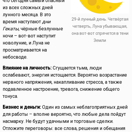
что сегодня самый опасный
из всех сложных дней
лунного месяца. В это
29-й лунный день. Четвёртая
время наступают
дни
четверть, Луна убывающая,
Гекаты
, чёрные безлунные
она вот-вот спрячется в тени
ночи – вот-вот наступит
Земли
новолуние, и Луна не
просматривается на
небосводе.
Влияние на личность:
Сгущается тьма, люди
ослабевают, энергия истощается. Вероятно возрастание
нервного напряжения, накапливание стресса, а также
подавленное настроение, тревога, снижение общего
тонуса.
Бизнес и деньги:
Один из самых неблагоприятных дней
для работы – вполне вероятно, что любые дела пойдут
насмарку. Не будут удачными и торговые сделки.
Отложите переговоры: все слова, решения и обещания