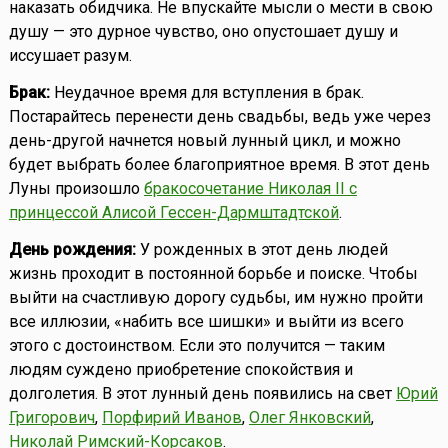
наказать обидчика. Не впускайте мысли о мести в свою
душу — это дурное чувство, оно опустошает душу и
иссушает разум.
Брак:
Неудачное время для вступления в брак.
Постарайтесь перенести день свадьбы, ведь уже через
день-другой начнется новый лунный цикл, и можно
будет выбрать более благоприятное время. В этот день
Луны произошло
бракосочетание Николая II с
принцессой Алисой Гессен-Дармштадтской
.
День рождения:
У рожденных в этот день людей
жизнь проходит в постоянной борьбе и поиске. Чтобы
выйти на счастливую дорогу судьбы, им нужно пройти
все иллюзии, «набить все шишки» и выйти из всего
этого с достоинством. Если это получится — таким
людям суждено приобретение спокойствия и
долголетия. В этот лунный день появились на свет
Юрий
Григорович
,
Порфирий Иванов
,
Олег Янковский
,
Николай Римский-Корсаков
.