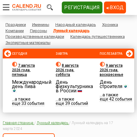
РЕГИСТРАЦИЯ
ВХОД
Праздники
Именины
Народный календарь
Хроника
Компании
Персоны
Лунный календарь
Производственные календари
Календарь путешественника
Экспертные материалы
СЕГОДНЯ
ЗАВТРА
ПОСЛЕЗАВТРА
7 августа
8 августа
9 августа
2026 года,
2026 года,
2026 года,
пятница
суббота
воскресенье
Международный
День
День
день пива
физкультурника
строителя
в России
...а также
...а также
...а также
еще 42 события
еще 33 события
еще 39 событий
Главная страница
/
Лунный календарь
/
Лунный календарь на 17
марта 2024