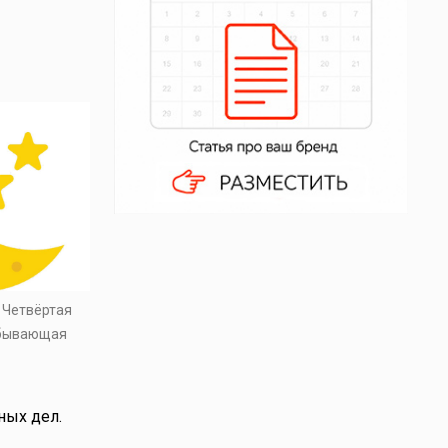
. Четвёртая
убывающая
ных дел.