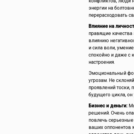
конфликтов, люди на
энергии на болтовн
перерасходовать св
Влияние на личност
правящие качества 
влиянию негативно
и сила воли, умени
спокойно и даже с 
настроения.
Эмоциональный фон 
угрозам. Не склоня
проявлений тоски, 
будущего цикла, он 
Бизнес и деньги:
Мо
решений. Очень опа
повлечь серьезные 
ваших оппонентов м