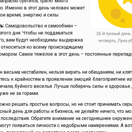
прасно суетятся, тратят много
ю. Именно в этот день человек может
ои время, энергию и силы.
ь:
Самодовольство и самообман –
этого дня. Чтобы не поддаваться
26-й лунный день
го, вам будут необходимы выдержка
четверть, Луна 
е относиться ко всему происходящему
юмором. Самое тяжёлое в этот день – постоянные перепа
весьма нестабилен, нельзя верить ни обещаниям, ни клят
йтесь к крайностям в проявлении эмоций: благоприятнее и
печали, буйного веселья. Лучше поберечь силы и здоровье
уже не за горами.
жно решать простые вопросы, но не стоит принимать сер
сный день для работы и бизнеса, не делайте ничего, что м
последствия. Обратите внимание на сегодняшнее окружен
огут появиться личности с недобрыми намерениями. А вот