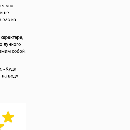
тельно
и не
 вас из
характере,
о лунного
амим собой,
: «Куда
 на воду