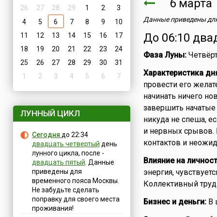
6 март
26
27
28
29
1
2
3
Данные приведены для
4
5
6
7
8
9
10
До 06:10 два
11
12
13
14
15
16
17
18
19
20
21
22
23
24
Фаза Луны:
Четвёрт
25
26
27
28
29
30
31
Характеристика дн
1
2
3
4
5
6
7
провести его желат
начинать ничего нов
завершить начатые 
ЛУННЫЙ ЦИКЛ
никуда не спеша, е
и нервных срывов. 
Сегодня
до 22:34
контактов и неожид
двадцать четвертый
день
лунного цикла, после -
Влияние на личност
двадцать пятый
. Данные
приведены для
энергия, чувствуетс
временного пояса Москвы.
Коллективный труд 
Не забудьте сделать
поправку для своего места
Бизнес и деньги:
В 
проживания!