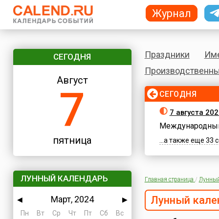
Журнал
Праздники
Им
СЕГОДНЯ
Производственны
Август
7
СЕГОДНЯ
7 августа 202
Международный
пятница
...а также еще 33
ЛУННЫЙ КАЛЕНДАРЬ
Главная страница
/
Лунный
Март, 2024
Лунный кале
◀
▶
Пн
Вт
Ср
Чт
Пт
Сб
Вс