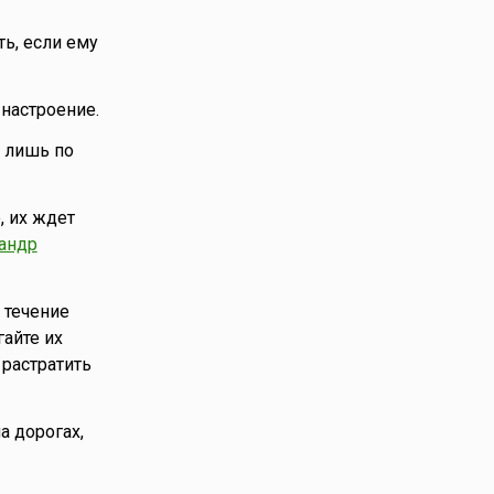
ь, если ему
 настроение.
я лишь по
, их ждет
андр
 течение
айте их
 растратить
а дорогах,