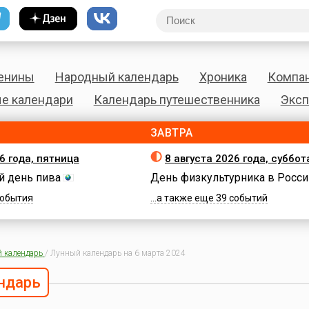
енины
Народный календарь
Хроника
Компа
е календари
Календарь путешественника
Эксп
ЗАВТРА
6 года, пятница
8 августа 2026 года, суббот
 день пива
День физкультурника в Росси
 события
...а также еще 39 событий
 календарь
/
Лунный календарь на 6 марта 2024
ндарь