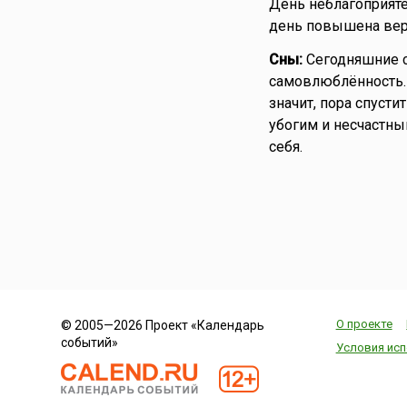
День неблагоприят
день повышена веро
Сны:
Сегодняшние с
самовлюблённость.
значит, пора спусти
убогим и несчастны
себя.
О проекте
© 2005—2026 Проект «Календарь
событий»
Условия исп