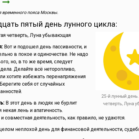
а
 временного пояса Москвы.
дцать пятый день лунного цикла:
ая четверть, Луна убывающая
я:
Вот и подошел день пассивности, и
ельно в покое и одиночестве. Не надо
ого, но, в то же время, следует
дела. Делайте всё неторопливо,
сли хотите избежать перенапряжения
Берегите себя от случайных
анностей.
25-й лунный день
ь:
В этот день в людях не бурлит
четверть, Луна 
я некая лень и апатичность.
и совместная деятельность, как правило, не удаются.
целом неплохой день для финансовой деятельности, судеб