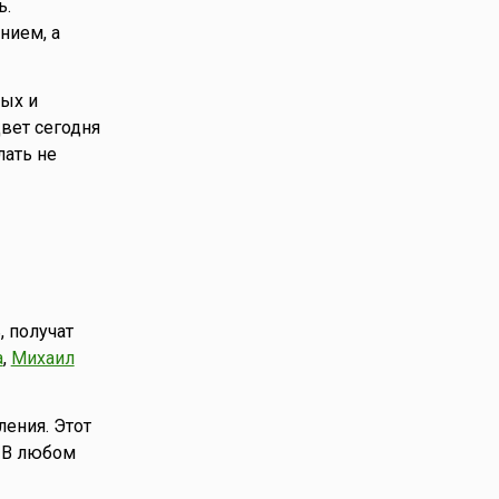
ь.
нием, а
ых и
вет сегодня
ать не
, получат
а
,
Михаил
ения. Этот
. В любом