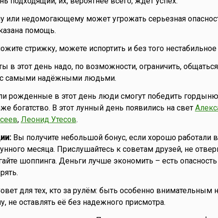
ь подходящий, их, вероятнее всего, ждет успех.
 или недомогающему может угрожать серьезная опасност
казана помощь.
ожите стрижку, можете испортить и без того нестабильное
ы в этот день надо, по возможности, ограничить, общатьс
 с самыми надёжными людьми.
ли рожденные в этот день люди смогут победить гордыню
же богатство. В этот лунный день появились на свет
Алекс
сеев
,
Леонид Утесов
.
ии:
Вы получите небольшой бонус, если хорошо работали в
нного месяца. Прислушайтесь к советам друзей, не отверг
айте шоппинга. Деньги лучше экономить – есть опасность
рять.
овет для тех, кто за рулём: быть особенно внимательным н
, не оставлять её без надежного присмотра.