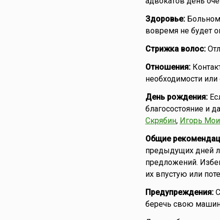
адвокатов день очен
Здоровье:
Больному
вовремя не будет о
Стрижка волос:
Отл
Отношения:
Контакт
необходимости или
День рождения:
Ес
благосостояние и да
Скрябин
,
Игорь Мои
Общие рекомендац
предыдущих дней лу
предложений. Избег
их впустую или поте
Предупреждения:
С
беречь свою машину