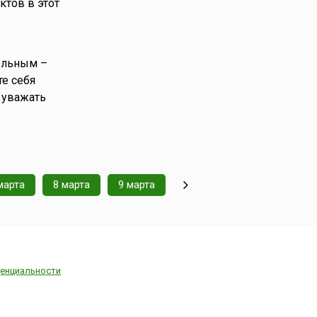
тов в этот
ольным –
те себя
 уважать
марта
8 марта
9 марта
енциальности