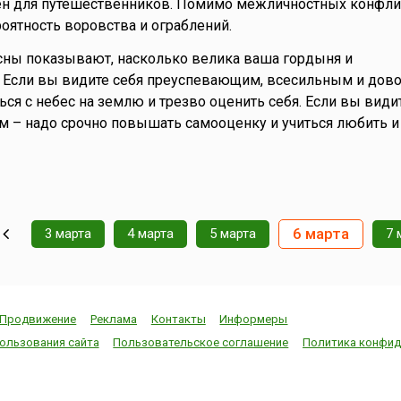
ен для путешественников. Помимо межличностных конфлик
ятность воровства и ограблений.
ны показывают, насколько велика ваша гордыня и
 Если вы видите себя преуспевающим, всесильным и дов
ться с небес на землю и трезво оценить себя. Если вы види
м – надо срочно повышать самооценку и учиться любить и
6 марта
3 марта
4 марта
5 марта
7 
Продвижение
Реклама
Контакты
Информеры
ользования сайта
Пользовательское соглашение
Политика конфид