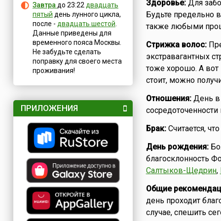
Здоровье:
Для забо
Завтра
до 23:22
двадцать
Будьте предельно в
пятый
день лунного цикла,
после -
двадцать шестой
.
также любыми проц
Данные приведены для
временного пояса Москвы.
Стрижка волос:
Пре
Не забудьте сделать
экстравагантных ст
поправку для своего места
тоже хорошо. А вот
проживания!
стоит, можно получи
Отношения:
День в 
ПРИЛОЖЕНИЯ
сосредоточенности 
Брак:
Считается, чт
День рождения:
Бол
благосклонность Фо
Салтыков-Щедрин
,
Общие рекомендац
день проходит благ
случае, спешить сег