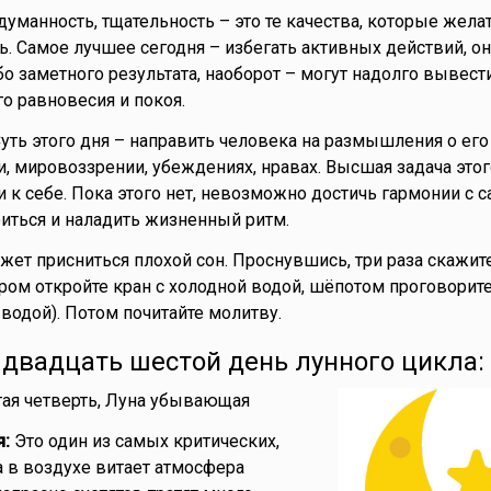
думанность, тщательность – это те качества, которые жела
ь. Самое лучшее сегодня – избегать активных действий, он
о заметного результата, наоборот – могут надолго вывести
о равновесия и покоя.
уть этого дня – направить человека на размышления о его 
и, мировоззрении, убеждениях, нравах. Высшая задача этог
 к себе. Пока этого нет, невозможно достичь гармонии с с
иться и наладить жизненный ритм.
жет присниться плохой сон. Проснувшись, три раза скажите
Утром откройте кран с холодной водой, шёпотом проговорите
 водой). Потом почитайте молитву.
- двадцать шестой день лунного цикла:
ая четверть, Луна убывающая
я:
Это один из самых критических,
а в воздухе витает атмосфера