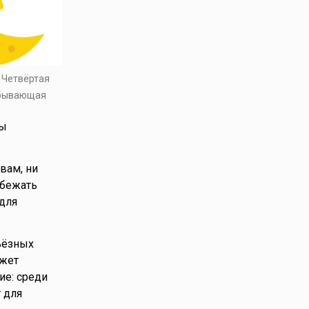
. Четвёртая
убывающая
ды
вам, ни
збежать
 для
ьёзных
ожет
ие: среди
 для