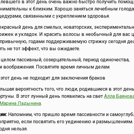
левшего в этот день очень важно быстро получить помощ
нимательны к близким. Хорошо заняться лечебным голода
едурами, связанными с укреплением здоровья.
красный день для смелых, новаторских, экспериментальн
рижек и укладок. И красить волосы в необычный для вас ц
 привычную, годами поддерживаемую стрижку сегодня дел
ть не тот эффект, что вы ожидаете.
целом пассивный, созерцательный, период одиночества,
и воображения. Посвятите время личным делам.
о этот день не подходит для заключения браков
ьшая вероятность того, что люди, родившиеся в этот день
ртуны. В этот лунный день появились на свет
Алла Баянов
Марина Ладынина
.
ии:
Напомним, что пришло время пассивности и самоуглубл
оприятно, если посвятить его уединению и размышлениям
одня нельзя.