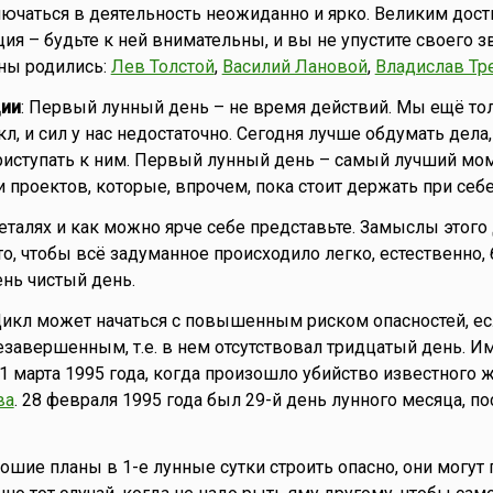
лючаться в деятельность неожиданно и ярко. Великим дос
ия – будьте к ней внимательны, и вы не упустите своего 
уны родились:
Лев Толстой
,
Василий Лановой
,
Владислав Тр
ии
: Первый лунный день – не время действий. Мы ещё то
, и сил у нас недостаточно. Сегодня лучше обдумать дела,
иступать к ним. Первый лунный день – самый лучший мо
 проектов, которые, впрочем, пока стоит держать при себе
еталях и как можно ярче себе представьте. Замыслы этого
о, чтобы всё задуманное происходило легко, естественно, 
ень чистый день.
Цикл может начаться с повышенным риском опасностей, е
авершенным, т.е. в нем отсутствовал тридцатый день. И
 1 марта 1995 года, когда произошло убийство известного 
ва
. 28 февраля 1995 года был 29-й день лунного месяца, п
рошие планы в 1-е лунные сутки строить опасно, они могут 