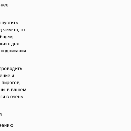
ьнее
опустить
 чем-то, то
общем,
овых дел.
т подписания
 проводить
ение и
 пирогов,
ены в вашем
ги в очень
я.
овению