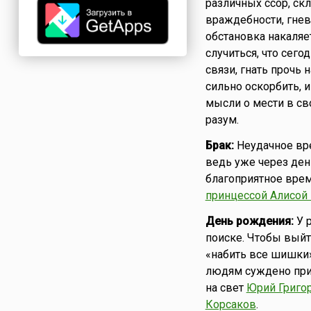
различных ссор, скл
враждебности, гнева
обстановка накаляе
случиться, что сег
связи, гнать прочь
сильно оскорбить, и
мысли о мести в св
разум.
Брак:
Неудачное вре
ведь уже через ден
благоприятное врем
принцессой Алисой
День рождения:
У р
поиске. Чтобы выйт
«набить все шишки» 
людям суждено прио
на свет
Юрий Григо
Корсаков
.