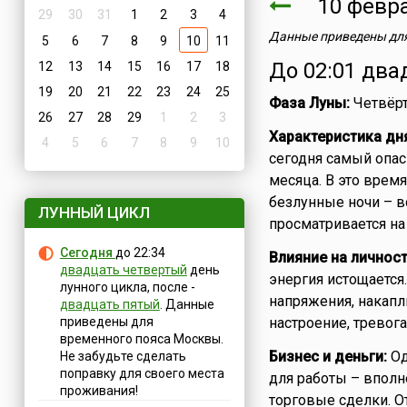
10 февр
29
30
31
1
2
3
4
Данные приведены для
5
6
7
8
9
10
11
До 02:01 два
12
13
14
15
16
17
18
19
20
21
22
23
24
25
Фаза Луны:
Четвёрт
26
27
28
29
1
2
3
Характеристика дн
4
5
6
7
8
9
10
сегодня самый опас
месяца. В это врем
безлунные ночи – во
ЛУННЫЙ ЦИКЛ
просматривается на
Сегодня
до 22:34
Влияние на личност
двадцать четвертый
день
энергия истощается
лунного цикла, после -
напряжения, накапл
двадцать пятый
. Данные
приведены для
настроение, тревога
временного пояса Москвы.
Бизнес и деньги:
Од
Не забудьте сделать
поправку для своего места
для работы – вполн
проживания!
торговые сделки. О