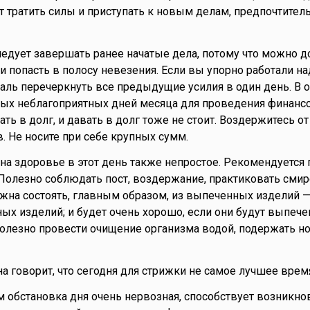
т тратить силы и приступать к новым делам, предпочтител
ледует завершать ранее начатые дела, потому что можно д
 попасть в полосу невезения. Если вы упорно работали над
аль перечеркнуть все предыдущие усилия в один день. В 
мых неблагоприятных дней месяца для проведения финанс
ть в долг, и давать в долг тоже не стоит. Воздержитесь о
 Не носите при себе крупных сумм.
на здоровье в этот день также непростое. Рекомендуется
 Полезно соблюдать пост, воздержание, практиковать смир
жна состоять, главным образом, из выпеченных изделий —
ных изделий; и будет очень хорошо, если они будут выпеч
олезно провести очищение организма водой, подержать но
а говорит, что сегодня для стрижки не самое лучшее врем
 обстановка дня очень нервозная, способствует возникн