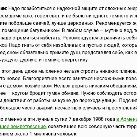
ии:
Надо позаботиться о надёжной защите от сложных энер
ём доме ярко горел свет, и не было ни одного тёмного уг
ите побольше свечей, лучше церковных. Рекомендуется ж
 помещения багульником. В любом случае — мутных вод, 
адо стремиться избегать. Рекомендуется ограничить себя 
са. Надо гнать от себя назойливых и пустых людей, которы
ред сном обязательно примите душ, представляя себе, как 
чуждую, дурную и тёмную энергетику.
 этот день даже мысленно нельзя строить никаких планов, 
о-то новое. Благоприятнее всего заняться несложными по
 с домом, хозяйством. Нельзя верить никаким обещаниям,
ее — кругом бродит туман обмана. Нужно соблюдать осто
 действии: от работы на кухне до перехода улицы. Подсчит
 большое число аварий, несчастных случаев и преступлений
но именно в эти лунные сутки 7 декабря 1988 года
в Армен
шее землетрясение
, охватившее всю северную часть тер
ением около 1 миллиона человек.