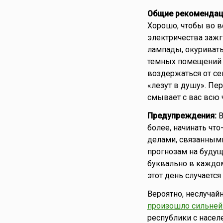
Общие рекомендац
Хорошо, чтобы во вс
электричества зажг
лампады, окуривать
темных помещений н
воздержаться от сек
«лезут в душу». Пе
смывает с вас всю 
Предупреждения:
В
более, начинать чт
делами, связанными
прогнозам на будущ
буквально в каждом
этот день случается
Вероятно, неслучай
произошло сильней
республики с насел