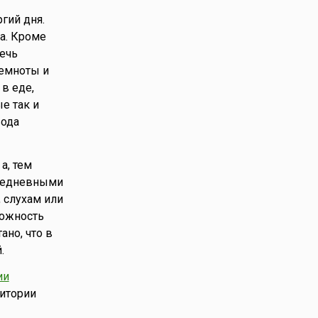
гий дня.
ла. Кроме
ечь
темноты и
в еде,
е так и
вода
а, тем
вседневными
 слухам или
рожность
ано, что в
.
ии
ритории