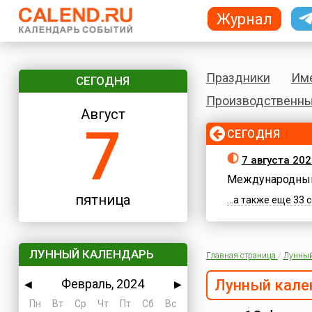
Журнал
Праздники
Им
СЕГОДНЯ
Производственны
Август
7
СЕГОДНЯ
7 августа 202
Международный
пятница
...а также еще 33
ЛУННЫЙ КАЛЕНДАРЬ
Главная страница
/
Лунный
Февраль, 2024
Лунный кале
◀
▶
Пн
Вт
Ср
Чт
Пт
Сб
Вс