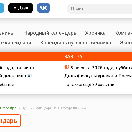
енины
Народный календарь
Хроника
Компа
е календари
Календарь путешественника
Эксп
ЗАВТРА
6 года, пятница
8 августа 2026 года, суббот
 день пива
День физкультурника в Росси
 события
...а также еще 39 событий
 календарь
/
Лунный календарь на 10 февраля 2024
ндарь