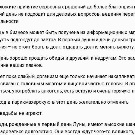
тложите принятие серьёзных решений до более благоприя
й день не подходит для деловых вопросов, ведения пере
льности.
ь в бизнесе может быть получена из информационных ма
сть подождут до завтра. В первый лунный день деньги т
я – не стоит брать в долг, отдавать долги, менять валюту.
 день хорошо прощать обиды и друзьям, и недругам. Это за
ние ваших планов.
ет пока слабый, организм еще только начинает накапливат
вязан с головным мозгом и лицевой частью головы. В это
ься, употреблять алкоголь, есть острую и очень горячую п
ход в парикмахерскую в этот день желательно отменить.
свадьбы не играют.
юди, рожденные в первый день Луны, имеют высокие ша
адоваться долголетию. Они всегда ждут чего-то великого,