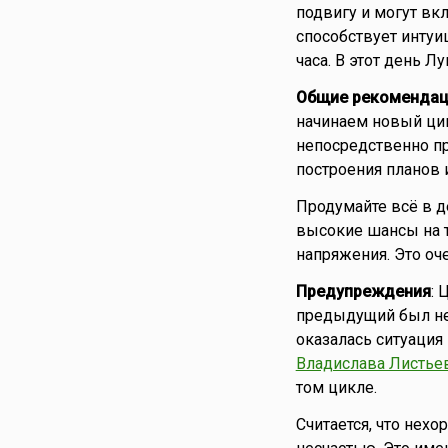
подвигу и могут вк
способствует интуиц
часа. В этот день Л
Общие рекомендац
начинаем новый цикл
непосредственно пр
построения планов и
Продумайте всё в д
высокие шансы на т
напряжения. Это оч
Предупреждения
: 
предыдущий был нез
оказалась ситуация
Владислава Листье
том цикле.
Считается, что нехо