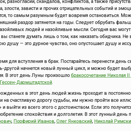
ок, разногласий, скандалов, конфликтов, а также присутст
, злости, зависти и прочих отрицательных событий и эмоци
тся, то самым разумным будет вовремя остановиться. Мож
одняшний раздор затянется на годы. Следует обрубать фал
 назойливых людей и назойливые мысли. Сегодня вас могут
 вы станете думать лишь о том, как наказать обидчика. Не 
ою душу — это дурное чувство, оно опустошает душу и исс
мя для вступления в брак. Постарайтесь перенести день 
ь-другой начнется новый лунный цикл, и можно будет выб
я. В этот день Луны произошло
бракосочетание Николая II 
 Гессен-Дармштадтской
.
ожденных в этот день людей жизнь проходит в постоянно
и на счастливую дорогу судьбы, им нужно пройти все иллю
и выйти из всего этого с достоинством. Если это получитс
бретение спокойствия и долголетия. В этот лунный день 
рович
,
Порфирий Иванов
,
Олег Янковский
,
Николай Римски