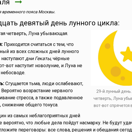
аля
 временного пояса Москвы.
дцать девятый день лунного цикла:
ая четверть, Луна убывающая.
я:
Приходится считаться с тем, что
ный из всех сложных дней лунного
я наступают
дни Гекаты
, чёрные
т-вот наступит новолуние, и Луна не
 небосводе.
ь:
Сгущается тьма, люди ослабевают,
. Вероятно возрастание нервного
29-й лунный день
ивание стресса, а также подавленное
четверть, Луна уб
, снижение общего тонуса.
вот-вот спрячется 
ин из самых неблагоприятных дней
е вероятно, что любые дела пойдут насмарку. Не будут уд
тложите переговоры: все слова, решения и обещания сегод