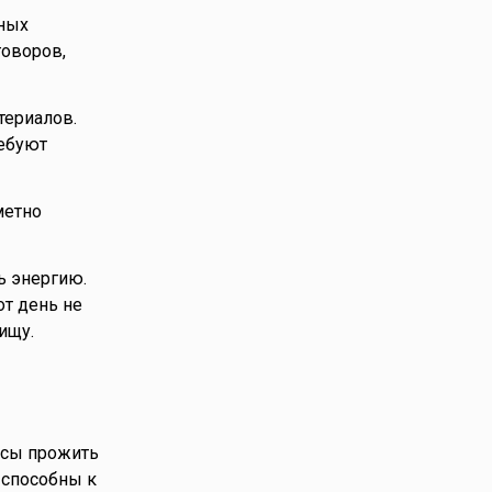
тных
говоров,
териалов.
ребуют
метно
ь энергию.
т день не
ищу.
нсы прожить
 способны к