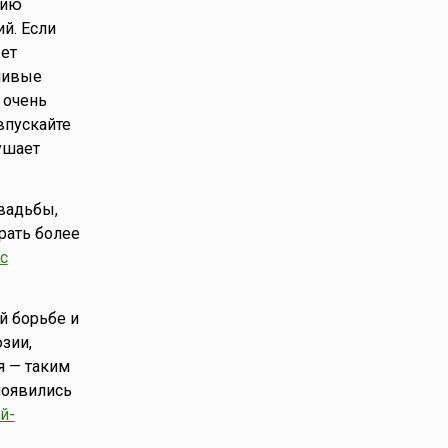
вию
й. Если
ет
ьшивые
 очень
впускайте
ушает
свадьбы,
рать более
с
й борьбе и
зии,
я — таким
появились
й-