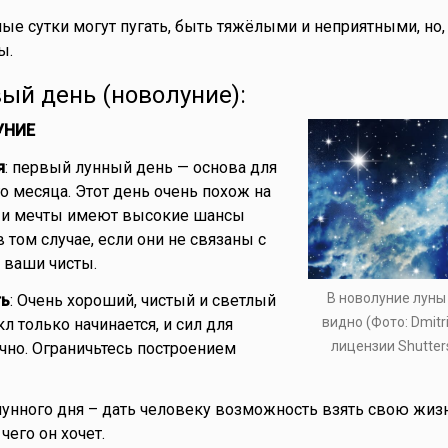
ые сутки могут пугать, быть тяжёлыми и неприятными, но, 
ы.
вый день (новолуние):
УНИЕ
я
: первый лунный день — основа для
 месяца. Этот день очень похож на
 и мечты имеют высокие шансы
в том случае, если они не связаны с
 ваши чисты.
В новолуние луны
ть
: Очень хороший, чистый и светлый
видно (Фото: Dmitri
л только начинается, и сил для
лицензии Shutter
чно. Ограничьтесь построением
лунного дня – дать человеку возможность взять свою жиз
 чего он хочет.