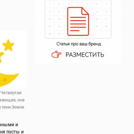
. Четвёртая
ывающая, она
в тени Земли
ачными и
ня пусты и