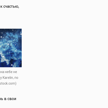
к счастью,
 на небе не
y Karelin, по
stock.com)
нь в свои