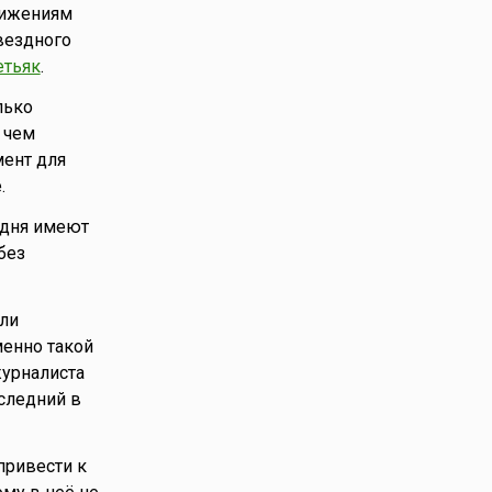
тижениям
звездного
етьяк
.
лько
 чем
мент для
.
 дня имеют
без
сли
менно такой
журналиста
оследний в
привести к