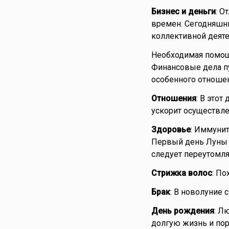
Бизнес и деньги
: О
времен. Сегодняшни
коллективной деяте
Необходимая помощ
Финансовые дела пу
особенного отношени
Отношения
: В этот
ускорит осуществле
Здоровье
: Иммунит
Первый день Луны с
следует переутомлят
Стрижка волос
: По
Брак
: В новолуние 
День рождения
: Л
долгую жизнь и пор