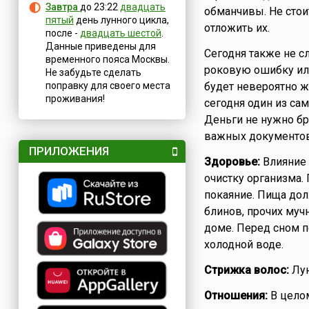
Завтра
до 23:22
двадцать
обманчивы. Не стои
пятый
день лунного цикла,
отложить их.
после -
двадцать шестой
.
Данные приведены для
Сегодня также не с
временного пояса Москвы.
роковую ошибку или
Не забудьте сделать
поправку для своего места
будет невероятно ж
проживания!
сегодня один из са
Деньги не нужно бра
важных документов.
ПРИЛОЖЕНИЯ
Здоровье:
Влияние 
очистку организма.
покаяние. Пища дол
блинов, прочих муч
доме. Перед сном п
холодной воде.
Стрижка волос:
Лун
Отношения:
В целом