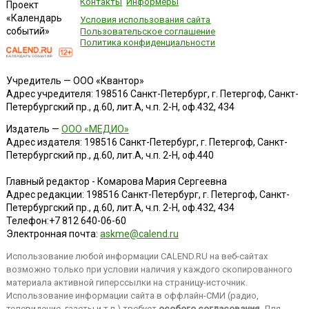
Контакты
Информеры
Проект
«Календарь
Условия использования сайта
событий»
Пользовательское соглашение
Политика конфиденциальности
Учредитель — ООО «Квантор»
Адрес учредителя: 198516 Санкт-Петербург, г. Петергоф, Санкт-
Петербургский пр., д.60, лит.А, ч.п. 2-Н, оф.432, 434
Издатель —
ООО «МЕДИО»
Адрес издателя: 198516 Санкт-Петербург, г. Петергоф, Санкт-
Петербургский пр., д.60, лит.А, ч.п. 2-Н, оф.440
Главный редактор - Комарова Мария Сергеевна
Адрес редакции:
198516
Санкт-Петербург, г. Петергоф
,
Санкт-
Петербургский пр., д.60, лит.А, ч.п. 2-Н, оф.432, 434
Телефон:
+7 812 640-06-60
Электронная почта:
askme@calend.ru
Использование любой информации CALEND.RU на веб-сайтах
возможно только при условии наличия у каждого скопированного
материала активной гиперссылки на страницу-источник.
Использование информации сайта в оффлайн-СМИ (радио,
телевидение, газеты и т.п.) требует
особого согласования
. Для