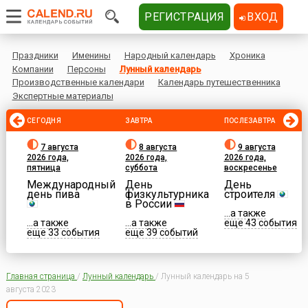
РЕГИСТРАЦИЯ
ВХОД
Праздники
Именины
Народный календарь
Хроника
Компании
Персоны
Лунный календарь
Производственные календари
Календарь путешественника
Экспертные материалы
СЕГОДНЯ
ЗАВТРА
ПОСЛЕЗАВТРА
7 августа
8 августа
9 августа
2026 года,
2026 года,
2026 года,
пятница
суббота
воскресенье
Международный
День
День
день пива
физкультурника
строителя
в России
...а также
...а также
...а также
еще 43 события
еще 33 события
еще 39 событий
Главная страница
/
Лунный календарь
/
Лунный календарь на 5
августа 2023