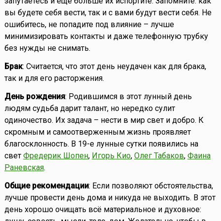
запутаетесь и ещё больше их испортите. Запомните: как
вы будете себя вести, так и с вами будут вести себя. Не
ошибитесь, не попадите под влияние – лучше
минимизировать контакты и даже телефонную трубку
без нужды не снимать.
Брак
: Считается, что этот день неудачен как для брака,
так и для его расторжения.
День рождения
: Родившимся в этот лунный день
людям судьба дарит талант, но нередко сулит
одиночество. Их задача – нести в мир свет и добро. К
скромным и самоотверженным жизнь проявляет
благосклонность. В 19-е лунные сутки появились на
свет
Фредерик Шопен
,
Игорь Кио
,
Олег Табаков
,
Фаина
Раневская
.
Общие рекомендации
: Если позволяют обстоятельства,
лучше провести день дома и никуда не выходить. В этот
день хорошо очищать всё материальное и духовное: