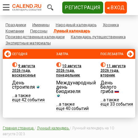
РЕГИСТРАЦИЯ
ВХОД
Праздники
Именины
Народный календарь
Хроника
Компании
Персоны
Лунный календарь
Производственные календари
Календарь путешественника
Экспертные материалы
СЕГОДНЯ
ЗАВТРА
ПОСЛЕЗАВТРА
9 августа
10 августа
11 августа
2026 года,
2026 года,
2026 года,
воскресенье
понедельник
вторник
День
Международный
День
строителя
день
белого
биодизеля
гриба
...а также
еще 42 события
...а также
...а также
еще 33 события
еще 40 событий
Главная страница
/
Лунный календарь
/
Лунный календарь на 10
августа 2023