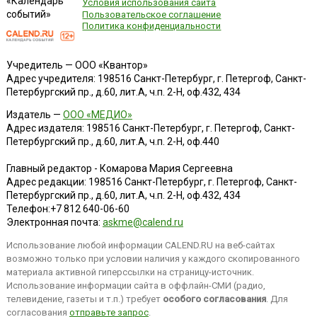
«Календарь
Условия использования сайта
событий»
Пользовательское соглашение
Политика конфиденциальности
Учредитель — ООО «Квантор»
Адрес учредителя: 198516 Санкт-Петербург, г. Петергоф, Санкт-
Петербургский пр., д.60, лит.А, ч.п. 2-Н, оф.432, 434
Издатель —
ООО «МЕДИО»
Адрес издателя: 198516 Санкт-Петербург, г. Петергоф, Санкт-
Петербургский пр., д.60, лит.А, ч.п. 2-Н, оф.440
Главный редактор - Комарова Мария Сергеевна
Адрес редакции:
198516
Санкт-Петербург, г. Петергоф
,
Санкт-
Петербургский пр., д.60, лит.А, ч.п. 2-Н, оф.432, 434
Телефон:
+7 812 640-06-60
Электронная почта:
askme@calend.ru
Использование любой информации CALEND.RU на веб-сайтах
возможно только при условии наличия у каждого скопированного
материала активной гиперссылки на страницу-источник.
Использование информации сайта в оффлайн-СМИ (радио,
телевидение, газеты и т.п.) требует
особого согласования
. Для
согласования
отправьте запрос
.