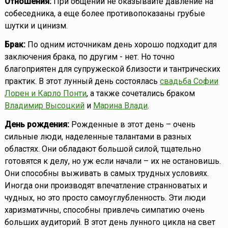
Отношения:
При общении не оказывайте давление на
собеседника, а еще более противопоказаны грубые
шутки и цинизм.
Брак:
По одним источникам день хорошо подходит для
заключения брака, по другим - нет. Но точно
благоприятен для супружеской близости и тантрических
практик. В этот лунный день состоялась
свадьба Софии
Лорен и Карло Понти
, а также сочетались браком
Владимир Высоцкий
и
Марина Влади
.
День рождения:
Рожденные в этот день – очень
сильные люди, наделенные талантами в разных
областях. Они обладают большой силой, тщательно
готовятся к делу, но уж если начали – их не остановишь.
Они способны выживать в самых трудных условиях.
Иногда они производят впечатление странноватых и
чудных, но это просто самоуглубленность. Эти люди
харизматичны, способны привлечь симпатию очень
больших аудиторий. В этот день лунного цикла на свет