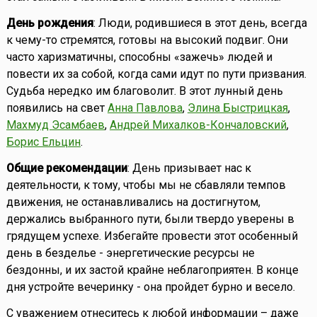
День рождения
: Люди, родившиеся в этот день, всегда
к чему-то стремятся, готовы на высокий подвиг. Они
часто харизматичны, способны «зажечь» людей и
повести их за собой, когда сами идут по пути призвания.
Судьба нередко им благоволит. В этот лунный день
появились на свет
Анна Павлова
,
Элина Быстрицкая
,
Махмуд Эсамбаев
,
Андрей Михалков-Кончаловский
,
Борис Ельцин
.
Общие рекомендации
: День призывает нас к
деятельности, к тому, чтобы мы не сбавляли темпов
движения, не останавливались на достигнутом,
держались выбранного пути, были твердо уверены в
грядущем успехе. Избегайте провести этот особенный
день в безделье - энергетические ресурсы не
бездонны, и их застой крайне неблагоприятен. В конце
дня устройте вечеринку - она пройдет бурно и весело.
С уважением отнеситесь к любой информации – даже