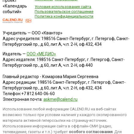
Проект
«Календарь
Условия использования сайта
событий»
Пользовательское соглашение
Политика конфиденциальности
Учредитель — ООО «Квантор»
Адрес учредителя: 198516 Санкт-Петербург, г. Петергоф, Санкт-
Петербургский пр., д.60, лит.А, ч.п. 2-Н, оф.432, 434
Издатель —
ООО «МЕДИО»
Адрес издателя: 198516 Санкт-Петербург, г. Петергоф, Санкт-
Петербургский пр., д.60, лит.А, ч.п. 2-Н, оф.440
Главный редактор - Комарова Мария Сергеевна
Адрес редакции:
198516
Санкт-Петербург, г. Петергоф
,
Санкт-
Петербургский пр., д.60, лит.А, ч.п. 2-Н, оф.432, 434
Телефон:
+7 812 640-06-60
Электронная почта:
askme@calend.ru
Использование любой информации CALEND.RU на веб-сайтах
возможно только при условии наличия у каждого скопированного
материала активной гиперссылки на страницу-источник.
Использование информации сайта в оффлайн-СМИ (радио,
телевидение, газеты и т.п.) требует
особого согласования
. Для