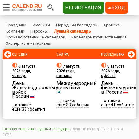
РЕГИСТРАЦИЯ
ВХОД
Праздники
Именины
Народный календарь
Хроника
Компании
Персоны
Лунный календарь
Производственные календари
Календарь путешественника
Экспертные материалы
СЕГОДНЯ
ЗАВТРА
ПОСЛЕЗАВТРА
6 августа
7 августа
8 августа
2026 года,
2026 года,
2026 года,
четверг
пятница
суббота
День
Международный
День
Железнодорожных
день пива
физкультурника
войск
в России
России
...а также
...а также
...а также
еще 33 события
еще 41 событие
еще 33 события
Главная страница
/
Лунный календарь
/
Лунный календарь на 1 июля
2023