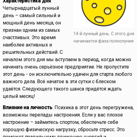
Характеристика дня
:
Четырнадцатый лунный
день – самый сильный и
мощный день месяца, он
признан одним из самых
14-й лунный день. С этого дня
счастливых. Это время
начинается фаза полнолуния
наиболее активных и
решительных действий. С
началом этого дня мы вступаем в период, когда можно
начинать очень серьёзное предприятие. Не пропустите
этот день - он исключительно удачен для старта любого
важного дела. Всё начатое в эти сутки с блеском
удаётся. Следующего такого шанса придётся ждать
целый месяц!
Влияние на личность
: Психика в этот день перегружена,
возможны перепады настроения. Если у вас плохое
настроение – займитесь спортом, обеспечьте себе
хорошую физическую нагрузку, сбросьте стресс. Это
поможет правильному движению энергий и,