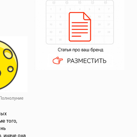
 Полнолуние
ных
е того,
ень
, иначе она