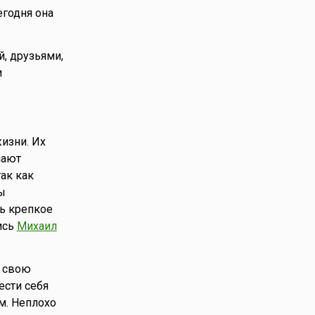
егодня она
й, друзьями,
и
изни. Их
мают
ак как
ы
ть крепкое
ись
Михаил
ь свою
ести себя
м. Неплохо