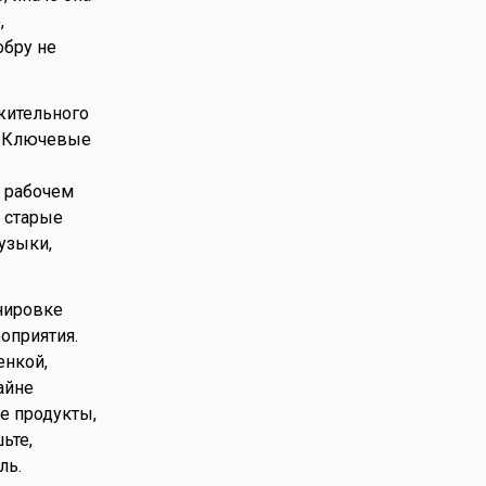
,
обру не
ожительного
ь. Ключевые
а рабочем
ь старые
узыки,
нировке
оприятия.
енкой,
айне
е продукты,
ьте,
ль.