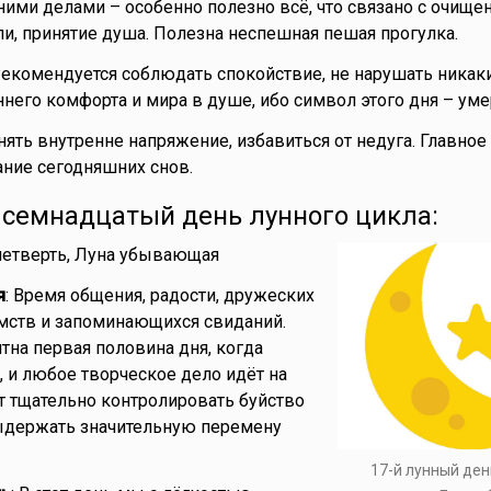
ими делами – особенно полезно всё, что связано с очище
ли, принятие душа. Полезна неспешная пешая прогулка.
Рекомендуется соблюдать спокойствие, не нарушать никак
него комфорта и мира в душе, ибо символ этого дня – уме
нять внутренне напряжение, избавиться от недуга. Главное
ние сегодняшних снов.
- семнадцатый день лунного цикла:
 четверть, Луна убывающая
я
: Время общения, радости, дружеских
омств и запоминающихся свиданий.
тна первая половина дня, когда
, и любое творческое дело идёт на
ет тщательно контролировать буйство
выдержать значительную перемену
17-й лунный ден