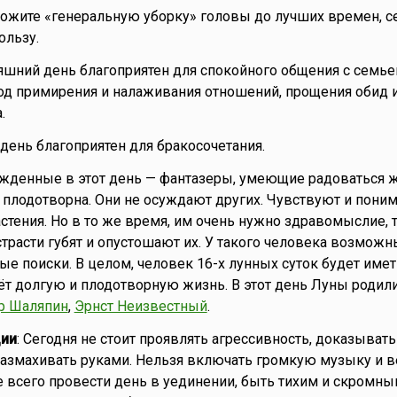
ложите «генеральную уборку» головы до лучших времен, с
ользу.
няшний день благоприятен для спокойного общения с семье
од примирения и налаживания отношений, прощения обид 
.
о день благоприятен для бракосочетания.
ожденные в этот день — фантазеры, умеющие радоваться ж
, плодотворна. Они не осуждают других. Чувствуют и пони
стения. Но в то же время, им очень нужно здравомыслие, т
страсти губят и опустошают их. У такого человека возможн
е поиски. В целом, человек 16-х лунных суток будет име
т долгую и плодотворную жизнь. В этот день Луны родил
р Шаляпин
,
Эрнст Неизвестный
.
ии
: Сегодня не стоит проявлять агрессивность, доказыват
 размахивать руками. Нельзя включать громкую музыку и в
всего провести день в уединении, быть тихим и скромны