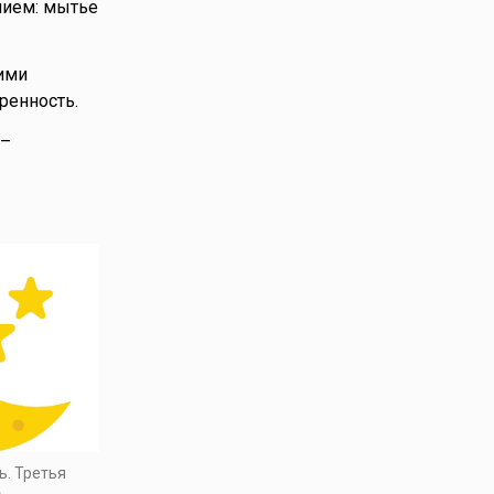
нием: мытье
ими
ренность.
 –
ь. Третья