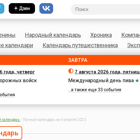
енины
Народный календарь
Хроника
Компа
е календари
Календарь путешественника
Эксп
ЗАВТРА
6 года, четверг
7 августа 2026 года, пятниц
орожных войск
Международный день пива
...а также еще 33 события
 события
 календарь
/
Лунный календарь на 6 апреля 2023
ндарь