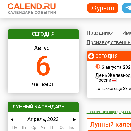
Журнал
Праздники
Им
СЕГОДНЯ
Производственны
Август
6
СЕГОДНЯ
6 августа 202
День Железнод
России
четверг
...а также еще 33
ЛУННЫЙ КАЛЕНДАРЬ
Главная страница
/
Лунный
Апрель, 2023
◀
▶
Лунный кале
Пн
Вт
Ср
Чт
Пт
Сб
Вс