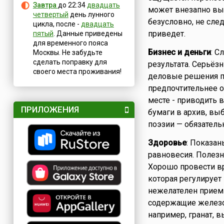
Завтра
до 22:34
двадцать
может внезапно вып
четвертый
день лунного
безусловно, не сле
цикла, после -
двадцать
приведет.
пятый
. Данные приведены
для временного пояса
Бизнес и деньги
: С
Москвы. Не забудьте
сделать поправку для
результата. Серьёз
своего места проживания!
деловые решения п
предпочтительнее о
месте - приводить в
ПРИЛОЖЕНИЯ
бумаги в архив, вы
поэзии — обязатель
Здоровье
: Показа
равновесия. Полез
Хорошо провести вр
которая регулирует
нежелателен прием 
содержащие железо
например, гранат, в