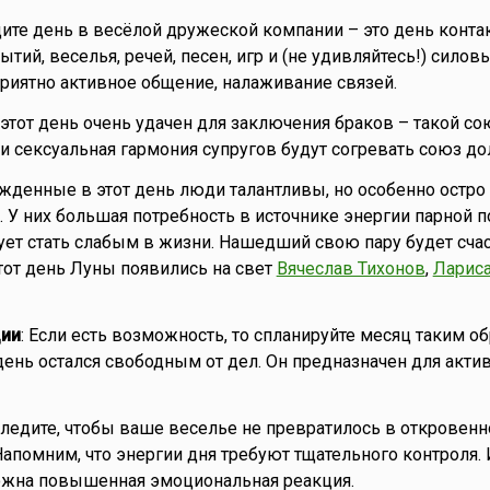
дите день в весёлой дружеской компании – это день конта
ытий, веселья, речей, песен, игр и (не удивляйтесь!) силов
риятно активное общение, налаживание связей.
то этот день очень удачен для заключения браков – такой со
и сексуальная гармония супругов будут согревать союз до
ожденные в этот день люди талантливы, но особенно остр
. У них большая потребность в источнике энергии парной п
ует стать слабым в жизни. Нашедший свою пару будет сча
от день Луны появились на свет
Вячеслав Тихонов
,
Лариса
ии
: Если есть возможность, то спланируйте месяц таким об
день остался свободным от дел. Он предназначен для акти
Следите, чтобы ваше веселье не превратилось в откровенн
Напомним, что энергии дня требуют тщательного контроля.
можна повышенная эмоциональная реакция.