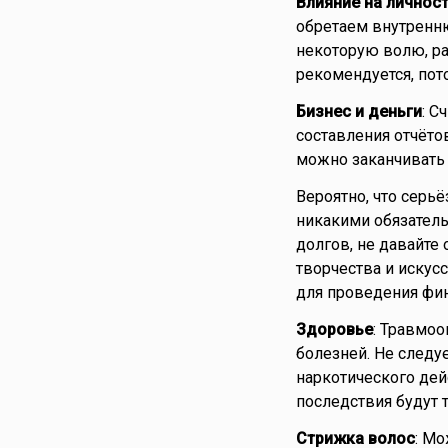
Влияние на личнос
обретаем внутренн
некоторую волю, ра
рекомендуется, пот
Бизнес и деньги
: С
составления отчёто
можно заканчивать 
Вероятно, что серь
никакими обязатель
долгов, не давайте
творчества и искус
для проведения фи
Здоровье
: Травмо
болезней. Не следу
наркотического дей
последствия будут
Стрижка волос
: Мо