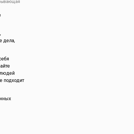
убывающая
е
,
е дела,
себя
айте
 людей
е подходит
онных