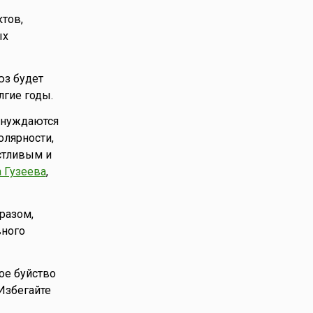
ктов,
ых
юз будет
лгие годы.
о нуждаются
олярности,
стливым и
 Гузеева
,
разом,
вного
ое буйство
 Избегайте