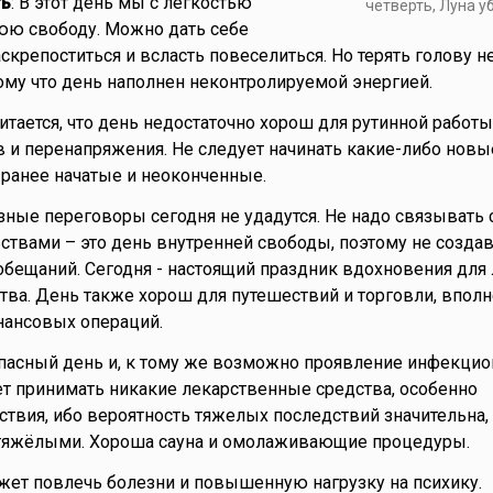
ть
: В этот день мы с лёгкостью
четверть, Луна 
юю свободу. Можно дать себе
скрепоститься и всласть повеселиться. Но терять голову н
ому что день наполнен неконтролируемой энергией.
читается, что день недостаточно хорош для рутинной работы
в и перенапряжения. Не следует начинать какие-либо новы
ранее начатые и неоконченные.
ёзные переговоры сегодня не удадутся. Не надо связывать 
ствами – это день внутренней свободы, поэтому не создав
 обещаний. Сегодня - настоящий праздник вдохновения для
ства. День также хорош для путешествий и торговли, вполн
нансовых операций.
опасный день и, к тому же возможно проявление инфекци
ет принимать никакие лекарственные средства, особенно
ствия, ибо вероятность тяжелых последствий значительна,
 тяжёлыми. Хороша сауна и омолаживающие процедуры.
жет повлечь болезни и повышенную нагрузку на психику.