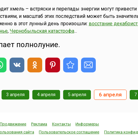
одит хмель – встряски и перепады энергии могут привести
твиям, и масштаб этих последствий может быть значител
енно в этот лунный день произошли:
восстание декабрис
нье
,
Чернобыльская катастрофа
...
упает полнолуние.
6 апреля
3 апреля
4 апреля
5 апреля
7
Продвижение
Реклама
Контакты
Информеры
ользования сайта
Пользовательское соглашение
Политика конфид