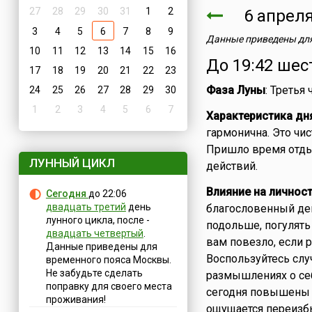
27
28
29
30
31
1
2
6 апре
3
4
5
6
7
8
9
Данные приведены для
10
11
12
13
14
15
16
До 19:42 шес
17
18
19
20
21
22
23
Фаза Луны
: Третья
24
25
26
27
28
29
30
1
2
3
4
5
6
7
Характеристика дн
гармонична. Это чи
Пришло время отды
ЛУННЫЙ ЦИКЛ
действий.
Влияние на личнос
Сегодня
до 22:06
двадцать третий
день
благословенный ден
лунного цикла, после -
подольше, погулять
двадцать четвертый
.
вам повезло, если 
Данные приведены для
Воспользуйтесь слу
временного пояса Москвы.
Не забудьте сделать
размышлениях о себ
поправку для своего места
сегодня повышены и
проживания!
ощущается переизбы