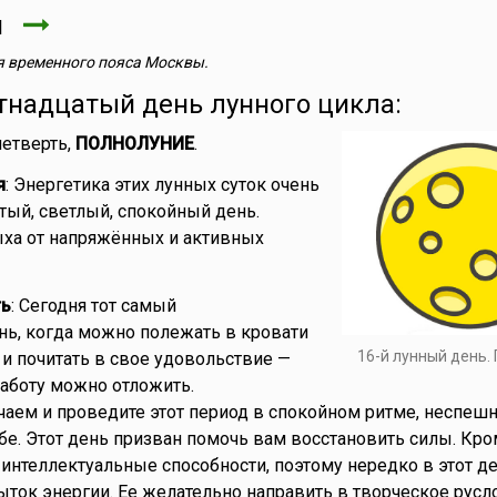
ля
 временного пояса Москвы.
тнадцатый день лунного цикла:
 четверть,
ПОЛНОЛУНИЕ
.
я
: Энергетика этих лунных суток очень
стый, светлый, спокойный день.
ха от напряжённых и активных
ть
: Сегодня тот самый
ь, когда можно полежать в кровати
16-й лунный день.
 и почитать в свое удовольствие —
работу можно отложить.
чаем и проведите этот период в спокойном ритме, неспеш
е. Этот день призван помочь вам восстановить силы. Кром
нтеллектуальные способности, поэтому нередко в этот д
ток энергии. Ее желательно направить в творческое русло