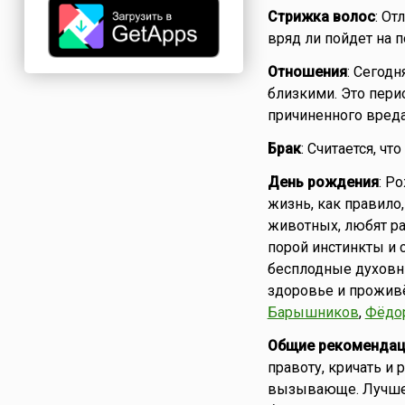
Стрижка волос
: От
вряд ли пойдет на п
Отношения
: Сегод
близкими. Это пери
причиненного вреда
Брак
: Считается, чт
День рождения
: Р
жизнь, как правило
животных, любят ра
порой инстинкты и 
бесплодные духовны
здоровье и проживё
Барышников
,
Фёдо
Общие рекомендац
правоту, кричать и
вызывающе. Лучше 