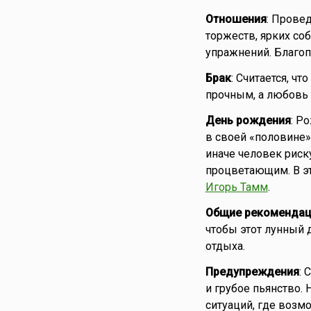
Отношения
: Прове
торжеств, ярких соб
упражнений. Благоп
Брак
: Считается, ч
прочным, а любовь 
День рождения
: Р
в своей «половине»
иначе человек риск
процветающим. В эт
Игорь Тамм
.
Общие рекомендац
чтобы этот лунный 
отдыха.
Предупреждения
: 
и грубое пьянство. 
ситуаций, где воз