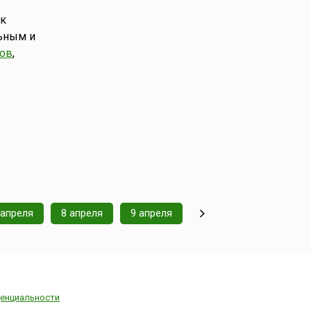
 к
ьным и
тов
,
 апреля
8 апреля
9 апреля
енциальности