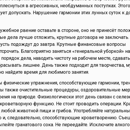
леснуться в агрессивных, необдуманных поступках. Этого
дует допускать. Нарушение гармонии этих лунных суток к д
лужебное рвение оставьте в стороне, оно не принесёт пол
ные дела лучше отложить, крупные договора не заключат
усть подождут до завтра. Крупные финансовые вопросы
тсрочить. Благоприятно заняться «генеральной уборкой» н
 порядок дела, наводить чистоту на рабочем месте, сдават
брасывать лишнее. День также подходит для творчества, м
но найдите время для любимого занятия.
ны физические упражнения, способствующие гармонии, тре
ны также очистительные процедуры, оздоровительные мер
емя на природе. Физиологически этот день связан с селез
 кроветворную функцию. Не стоит проводить операции. Кр
любой животной пищи и грибов. Употребляйте натуральны
 и, следовательно, способствующие кроветворению. Съеш
ыпейте гранатового сока. Не переедайте. Исключите алкого