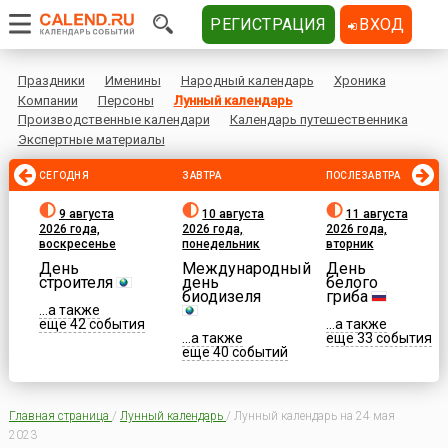
РЕГИСТРАЦИЯ
ВХОД
Праздники
Именины
Народный календарь
Хроника
Компании
Персоны
Лунный календарь
Производственные календари
Календарь путешественника
Экспертные материалы
СЕГОДНЯ
ЗАВТРА
ПОСЛЕЗАВТРА
9 августа
10 августа
11 августа
2026 года,
2026 года,
2026 года,
воскресенье
понедельник
вторник
День
Международный
День
строителя
день
белого
биодизеля
гриба
...а также
еще 42 события
...а также
...а также
еще 33 события
еще 40 событий
Главная страница
/
Лунный календарь
/
Лунный календарь на 24 мая
2023