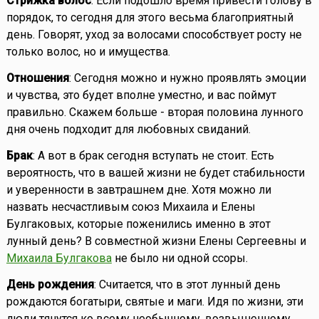
Стрижка волос
: Если подошло время привести голову в
порядок, то сегодня для этого весьма благоприятный
день. Говорят, уход за волосами способствует росту не
только волос, но и имущества.
Отношения
: Сегодня можно и нужно проявлять эмоции
и чувства, это будет вполне уместно, и вас поймут
правильно. Скажем больше - вторая половина лунного
дня очень подходит для любовных свиданий.
Брак
: А вот в брак сегодня вступать не стоит. Есть
вероятность, что в вашей жизни не будет стабильности
и уверенности в завтрашнем дне. Хотя можно ли
назвать несчастливым союз Михаила и Елены
Булгаковых, которые поженились именно в этот
лунный день? В совместной жизни Елены Сергеевны и
Михаила Булгакова
не было ни одной ссоры.
День рождения
: Считается, что в этот лунный день
рождаются богатыри, святые и маги. Идя по жизни, эти
люди тянутся ко всему необычному, возвышенному,