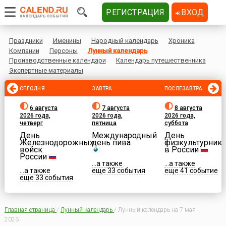
РЕГИСТРАЦИЯ
ВХОД
Праздники
Именины
Народный календарь
Хроника
Компании
Персоны
Лунный календарь
Производственные календари
Календарь путешественника
Экспертные материалы
СЕГОДНЯ
ЗАВТРА
ПОСЛЕЗАВТРА
6 августа
7 августа
8 августа
2026 года,
2026 года,
2026 года,
четверг
пятница
суббота
День
Международный
День
Железнодорожных
день пива
физкультурника
войск
в России
России
...а также
...а также
...а также
еще 33 события
еще 41 событие
еще 33 события
Главная страница
/
Лунный календарь
/
Лунный календарь на 7 мая
2023