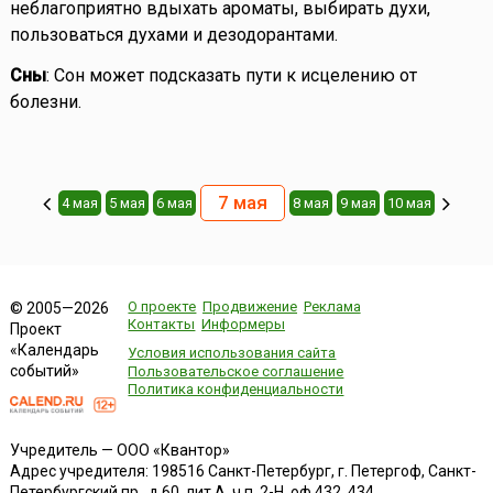
неблагоприятно вдыхать ароматы, выбирать духи,
пользоваться духами и дезодорантами.
Сны
: Сон может подсказать пути к исцелению от
болезни.
7 мая
4 мая
5 мая
6 мая
8 мая
9 мая
10 мая
О проекте
Продвижение
Реклама
© 2005—2026
Контакты
Информеры
Проект
«Календарь
Условия использования сайта
событий»
Пользовательское соглашение
Политика конфиденциальности
Учредитель — ООО «Квантор»
Адрес учредителя: 198516 Санкт-Петербург, г. Петергоф, Санкт-
Петербургский пр., д.60, лит.А, ч.п. 2-Н, оф.432, 434