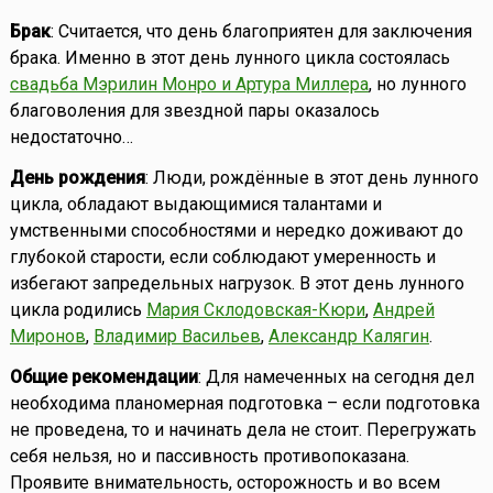
Брак
: Считается, что день благоприятен для заключения
брака. Именно в этот день лунного цикла состоялась
свадьба Мэрилин Монро и Артура Миллера
, но лунного
благоволения для звездной пары оказалось
недостаточно…
День рождения
: Люди, рождённые в этот день лунного
цикла, обладают выдающимися талантами и
умственными способностями и нередко доживают до
глубокой старости, если соблюдают умеренность и
избегают запредельных нагрузок. В этот день лунного
цикла родились
Мария Склодовская-Кюри
,
Андрей
Миронов
,
Владимир Васильев
,
Александр Калягин
.
Общие рекомендации
: Для намеченных на сегодня дел
необходима планомерная подготовка – если подготовка
не проведена, то и начинать дела не стоит. Перегружать
себя нельзя, но и пассивность противопоказана.
Проявите внимательность, осторожность и во всем