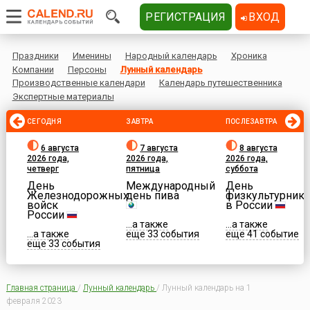
РЕГИСТРАЦИЯ
ВХОД
Праздники
Именины
Народный календарь
Хроника
Компании
Персоны
Лунный календарь
Производственные календари
Календарь путешественника
Экспертные материалы
СЕГОДНЯ
ЗАВТРА
ПОСЛЕЗАВТРА
6 августа
7 августа
8 августа
2026 года,
2026 года,
2026 года,
четверг
пятница
суббота
День
Международный
День
Железнодорожных
день пива
физкультурника
войск
в России
России
...а также
...а также
...а также
еще 33 события
еще 41 событие
еще 33 события
Главная страница
/
Лунный календарь
/
Лунный календарь на 1
февраля 2023