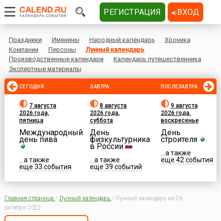
РЕГИСТРАЦИЯ
ВХОД
Праздники
Именины
Народный календарь
Хроника
Компании
Персоны
Лунный календарь
Производственные календари
Календарь путешественника
Экспертные материалы
СЕГОДНЯ
ЗАВТРА
ПОСЛЕЗАВТРА
7 августа
8 августа
9 августа
2026 года,
2026 года,
2026 года,
пятница
суббота
воскресенье
Международный
День
День
день пива
физкультурника
строителя
в России
...а также
...а также
...а также
еще 42 события
еще 33 события
еще 39 событий
Главная страница
/
Лунный календарь
/
Лунный календарь на 26
октября 2022