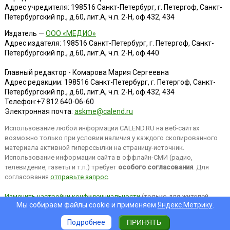
Адрес учредителя: 198516 Санкт-Петербург, г. Петергоф, Санкт-
Петербургский пр., д.60, лит.А, ч.п. 2-Н, оф.432, 434
Издатель —
ООО «МЕДИО»
Адрес издателя: 198516 Санкт-Петербург, г. Петергоф, Санкт-
Петербургский пр., д.60, лит.А, ч.п. 2-Н, оф.440
Главный редактор - Комарова Мария Сергеевна
Адрес редакции:
198516
Санкт-Петербург, г. Петергоф
,
Санкт-
Петербургский пр., д.60, лит.А, ч.п. 2-Н, оф.432, 434
Телефон:
+7 812 640-06-60
Электронная почта:
askme@calend.ru
Использование любой информации CALEND.RU на веб-сайтах
возможно только при условии наличия у каждого скопированного
материала активной гиперссылки на страницу-источник.
Использование информации сайта в оффлайн-СМИ (радио,
телевидение, газеты и т.п.) требует
особого согласования
. Для
согласования
отправьте запрос
.
Изменить настройки конфиденциальности
(только для жителей
Мы собираем файлы cookie и применяем
Яндекс.Метрику
.
EEA).
Подробнее
ПРИНЯТЬ