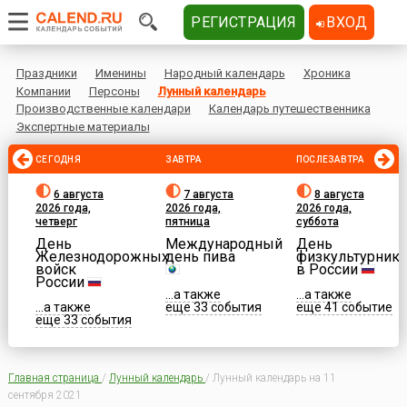
РЕГИСТРАЦИЯ
ВХОД
Праздники
Именины
Народный календарь
Хроника
Компании
Персоны
Лунный календарь
Производственные календари
Календарь путешественника
Экспертные материалы
СЕГОДНЯ
ЗАВТРА
ПОСЛЕЗАВТРА
6 августа
7 августа
8 августа
2026 года,
2026 года,
2026 года,
четверг
пятница
суббота
День
Международный
День
Железнодорожных
день пива
физкультурника
войск
в России
России
...а также
...а также
...а также
еще 33 события
еще 41 событие
еще 33 события
Главная страница
/
Лунный календарь
/
Лунный календарь на 11
сентября 2021