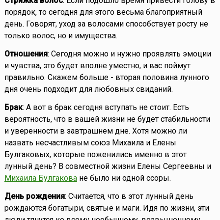
Стрижка волос
: Если подошло время привести голову в
порядок, то сегодня для этого весьма благоприятный
день. Говорят, уход за волосами способствует росту не
только волос, но и имущества.
Отношения
: Сегодня можно и нужно проявлять эмоции
и чувства, это будет вполне уместно, и вас поймут
правильно. Скажем больше - вторая половина лунного
дня очень подходит для любовных свиданий.
Брак
: А вот в брак сегодня вступать не стоит. Есть
вероятность, что в вашей жизни не будет стабильности
и уверенности в завтрашнем дне. Хотя можно ли
назвать несчастливым союз Михаила и Елены
Булгаковых, которые поженились именно в этот
лунный день? В совместной жизни Елены Сергеевны и
Михаила Булгакова
не было ни одной ссоры.
День рождения
: Считается, что в этот лунный день
рождаются богатыри, святые и маги. Идя по жизни, эти
люди тянутся ко всему необычному, возвышенному,