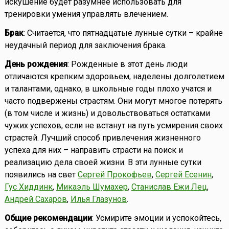
искушение будет разумнее использовать для
тренировки умения управлять влечением.
Брак
: Считается, что пятнадцатые лунные сутки – крайне
неудачный период для заключения брака.
День рождения
: Рожденные в этот день люди
отличаются крепким здоровьем, наделены долголетием
и талантами, однако, в школьные годы плохо учатся и
часто подвержены страстям. Они могут многое потерять
(в том числе и жизнь) и довольствоваться остатками
чужих успехов, если не встанут на путь усмирения своих
страстей. Лучший способ привлечения жизненного
успеха для них – направить страсти на поиск и
реализацию дела своей жизни. В эти лунные сутки
появились на свет
Сергей Прокофьев
,
Сергей Есенин
,
Гус Хиддинк
,
Микаэль Шумахер
,
Станислав Ежи Лец
,
Андрей Сахаров
,
Илья Глазунов
.
Общие рекомендации
: Усмирите эмоции и успокойтесь,