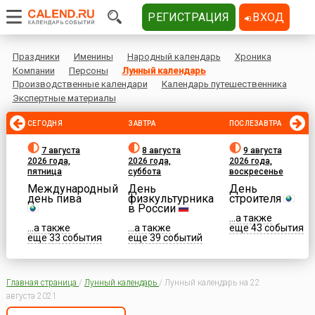
РЕГИСТРАЦИЯ
ВХОД
Праздники
Именины
Народный календарь
Хроника
Компании
Персоны
Лунный календарь
Производственные календари
Календарь путешественника
Экспертные материалы
СЕГОДНЯ
ЗАВТРА
ПОСЛЕЗАВТРА
7 августа
8 августа
9 августа
2026 года,
2026 года,
2026 года,
пятница
суббота
воскресенье
Международный
День
День
день пива
физкультурника
строителя
в России
...а также
...а также
...а также
еще 43 события
еще 33 события
еще 39 событий
Главная страница
/
Лунный календарь
/
Лунный календарь на 22
августа 2021