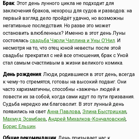
Брак
: Этот день лунного цикла не подходит для
заключения браков, нехорош для судов и разводов: на
первый взгляд дело пройдёт удачно, но возможны
негативные последствия. Но разве это может
остановить влюбленных? Именно в этот день Луны
состоялась
свадьба Чарли Чаплина и Уны О’Нил
. И
несмотря на то, что отец юной невесты после этой
свадьбы прекратил с ней все отношения, брак с Уной
стал самым счастливым в жизни великого комика.
День рождения
: Люди, родившиеся в этот день, всегда
к чему-то стремятся, готовы на высокий подвиг. Они
часто харизматичны, способны «зажечь» людей и
повести их за собой, когда сами идут по пути призвания.
Судьба нередко им благоволит. В этот лунный день
появились на свет
Анна Павлова
,
Элина Быстрицкая
,
Махмуд Эсамбаев
,
Андрей Михалков-Кончаловский
,
Борис Ельцин
.
Общие рекомендации
: День призывает нас к