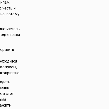
ципам.
а честь и
но, потому
омневаетесь
егодня ваша
авершить
находится
 вопросы,
агоприятно.
лодать
лезно
ь в этот
сьма
кажите