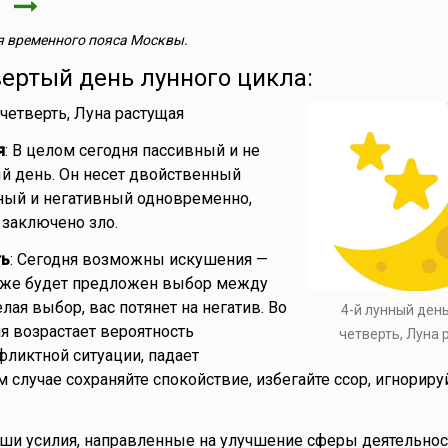
я
 временного пояса Москвы.
вертый день лунного цикла:
 четверть, Луна растущая
я
: В целом сегодня пассивный и не
й день. Он несет двойственный
ный и негативный одновременно,
м заключено зло.
ть
: Сегодня возможны искушения —
аже будет предложен выбор между
елая выбор, вас потянет на негатив. Во
4-й лунный ден
я возрастает вероятность
четверть, Луна
ликтной ситуации, падает
 случае сохраняйте спокойствие, избегайте ссор, игнориру
аши усилия, направленные на улучшение сферы деятельно