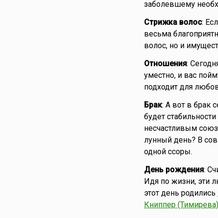
заболевшему необх
Стрижка волос
: Ес
весьма благоприятн
волос, но и имущест
Отношения
: Сегодн
уместно, и вас пой
подходит для любо
Брак
: А вот в брак 
будет стабильности
несчастливым союз
лунный день? В со
одной ссоры.
День рождения
: С
Идя по жизни, эти 
этот день родились
Книппер (Тимирева