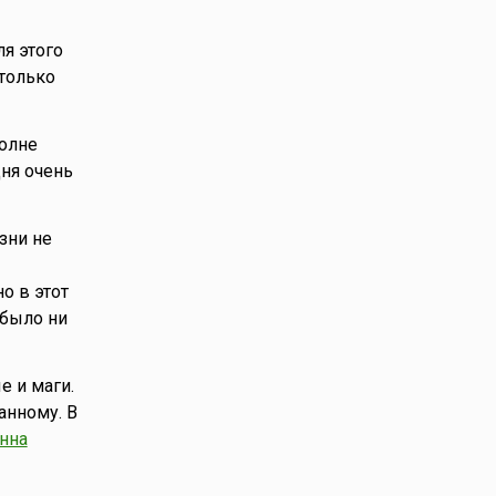
ля этого
 только
полне
дня очень
изни не
о в этот
было ни
е и маги.
анному. В
нна