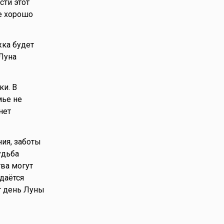
сти этот
же хорошо
жка будет
Луна
ки. В
мье не
нет
ия, заботы
удьба
тва могут
даётся
т день Луны