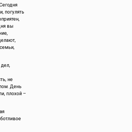
 Сегодня
, погулять
оприятен,
дня вы
ние,
делают,
 семьи,
 дел,
ть, не
лом. День
и, плохой –
ая
аботливое