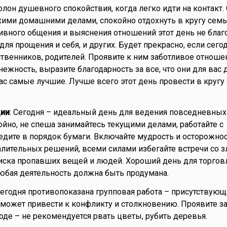
олон душевного спокойствия, когда легко идти на контакт.
хими домашними делами, спокойно отдохнуть в кругу семьи
тивного общения и выяснения отношений этот день не благ
для прощения и себя, и других. Будет прекрасно, если сего
ственников, родителей. Проявите к ним заботливое отноше
ежность, выразите благодарность за все, что они для вас 
вас самые лучшие. Лучше всего этот день провести в кругу
.
ии
: Сегодня – идеальный день для ведения повседневных
ойно, не спеша занимайтесь текущими делами, работайте с
дите в порядок бумаги. Включайте мудрость и осторожнос
лительных решений, всеми силами избегайте встречи со з
ска пропавших вещей и людей. Хороший день для торговл
юбая деятельность должна быть продумана.
Сегодня противопоказана групповая работа – присутствующ
 может привести к конфликту и столкновению. Проявите з
оде – не рекомендуется рвать цветы, рубить деревья.