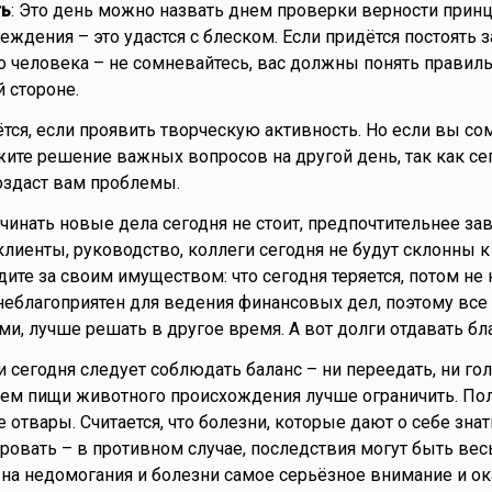
ть
: Это день можно назвать днем проверки верности прин
еждения – это удастся с блеском. Если придётся постоять з
о человека – не сомневайтесь, вас должны понять правиль
 стороне.
ётся, если проявить творческую активность. Но если вы с
ожите решение важных вопросов на другой день, так как с
оздаст вам проблемы.
ачинать новые дела сегодня не стоит, предпочтительнее з
клиенты, руководство, коллеги сегодня не будут склонны к
ите за своим имуществом: что сегодня теряется, потом не 
 неблагоприятен для ведения финансовых дел, поэтому все
ми, лучше решать в другое время. А вот долги отдавать бл
ии сегодня следует соблюдать баланс – ни переедать, ни го
ием пищи животного происхождения лучше ограничить. По
отвары. Считается, что болезни, которые дают о себе знат
ировать – в противном случае, последствия могут быть ве
 на недомогания и болезни самое серьёзное внимание и о