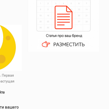
ь. Первая
 растущая
йте
сти вашего