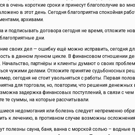
ся в очень короткие сроки и принесут благополучие во мно
ложено в этот день. Сегодня благоприятна спокойная работ
ментами, архивами.
а и подписывать договора сегодня не время, отложите но
 благоприятные дни.
ние своих дел — ошибку ещё можно исправить, сегодня дл
ость в данном лунном цикле. В финансовом отношении де
. Начальство, партнёры и клиенты думают о своих проблем
ься чужими делами. Отложите принятие судьбоносных ре
имер, сегодня не стоит увольняться с работы. Первая поло
риятна для торговли, но, повторим, что решения денежных
озможна задержка финансовых поступлений, в связи с чем 
те те суммы, на которые рассчитывали.
вшиеся недомогания или болезнь следует непременно обра
ить к лечению, в противном случае возможны осложнения
ут полезны сауна, баня, ванна с морской солью – водные