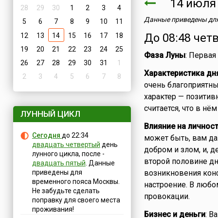
14 июл
28
29
30
1
2
3
4
Данные приведены для
5
6
7
8
9
10
11
До 08:48 чет
12
13
14
15
16
17
18
19
20
21
22
23
24
25
Фаза Луны
: Первая
26
27
28
29
30
31
1
Характеристика дн
2
3
4
5
6
7
8
очень благоприятны
характер — позитив
считается, что в нё
ЛУННЫЙ ЦИКЛ
Влияние на личнос
Сегодня
до 22:34
может быть, вам д
двадцать четвертый
день
добром и злом, и, д
лунного цикла, после -
второй половине дн
двадцать пятый
. Данные
приведены для
возникновения конф
временного пояса Москвы.
настроение. В любом
Не забудьте сделать
провокации.
поправку для своего места
проживания!
Бизнес и деньги
: В