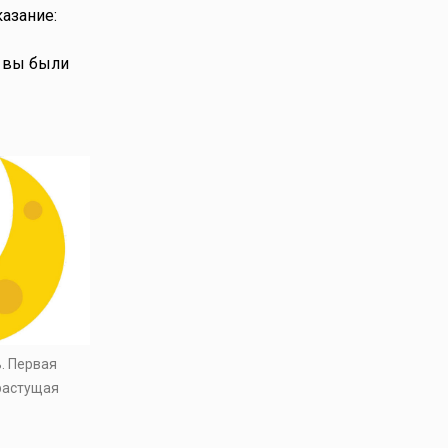
казание:
ы вы были
ь. Первая
 растущая