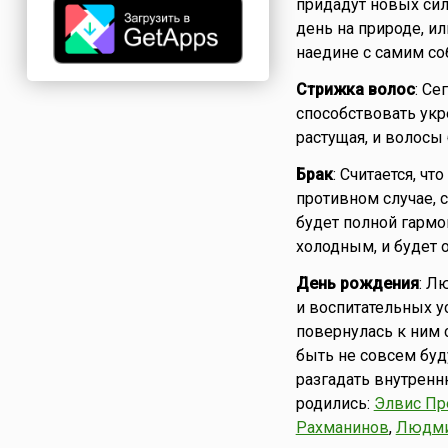
придадут новых сил,
день на природе, и
наедине с самим со
Стрижка волос
: Се
способствовать укр
растущая, и волосы 
Брак
: Считается, ч
противном случае, 
будет полной гармо
холодным, и будет 
День рождения
: Л
и воспитательных у
повернулась к ним 
быть не совсем буд
разгадать внутренн
родились:
Элвис Пр
Рахманинов
,
Людми