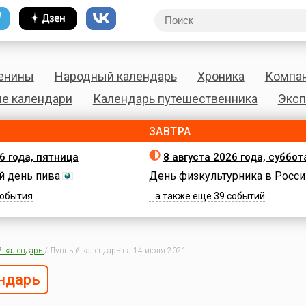
енины
Народный календарь
Хроника
Компа
е календари
Календарь путешественника
Эксп
ЗАВТРА
6 года, пятница
8 августа 2026 года, суббот
 день пива
День физкультурника в Росси
 события
...а также еще 39 событий
 календарь
/
Лунный календарь на 14 июля 2021
ндарь