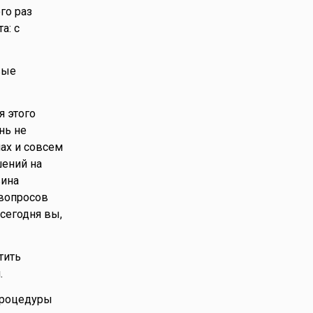
го раз
а: с
вые
я этого
нь не
ах и совсем
шений на
вина
 вопросов
сегодня вы,
тить
.
 процедуры