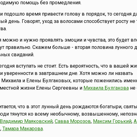
одимую помощь без промедления.
ли подошло время привести голову в порядок, то сегодня д
ый день. Говорят, уход за волосами способствует росту не
ва.
я можно и нужно проявлять эмоции и чувства, это будет в
мут правильно. Скажем больше - вторая половина лунного 
вных свиданий.
сегодня вступать не стоит. Есть вероятность, что в вашей ж
 и уверенности в завтрашнем дне. Хотя можно ли назвать
 Михаила и Елены Булгаковых, которые поженились именн
вместной жизни Елены Сергеевны и
Михаила Булгакова
не 
читается, что в этот лунный день рождаются богатыри, святы
люди тянутся ко всему необычному, возвышенному, непозн
Владимир Маяковский
,
Савва Морозов
,
Максим Горький
,
А
)
,
Тамара Макарова
.