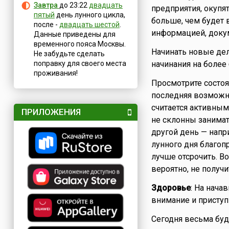
Завтра
до 23:22
двадцать
предприятия, окупят
пятый
день лунного цикла,
больше, чем будет в
после -
двадцать шестой
.
информацией, доку
Данные приведены для
временного пояса Москвы.
Начинать новые дел
Не забудьте сделать
поправку для своего места
начинания на более
проживания!
Просмотрите состоя
последняя возможн
считается активным
ПРИЛОЖЕНИЯ
не склонны занимат
другой день — напр
лунного дня благоп
лучше отсрочить. В
вероятно, не получи
Здоровье
: На нача
внимание и приступ
Сегодня весьма буд