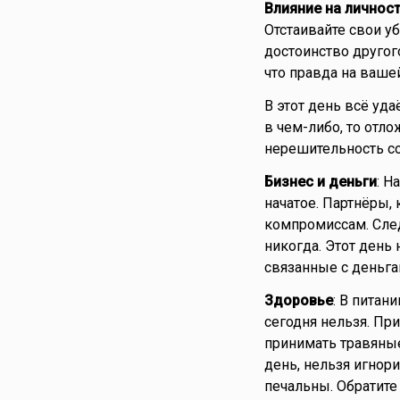
Влияние на личнос
Отстаивайте свои уб
достоинство другог
что правда на вашей
В этот день всё уда
в чем-либо, то отл
нерешительность с
Бизнес и деньги
: Н
начатое. Партнёры, 
компромиссам. След
никогда. Этот день
связанные с деньга
Здоровье
: В питан
сегодня нельзя. Пр
принимать травяные 
день, нельзя игнор
печальны. Обратите