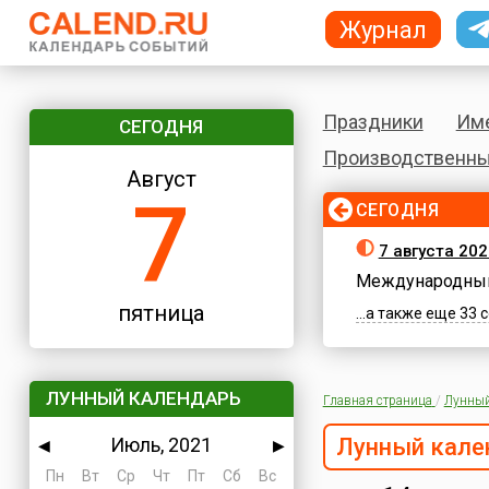
Журнал
Праздники
Им
СЕГОДНЯ
Производственны
Август
7
СЕГОДНЯ
7 августа 202
Международный
пятница
...а также еще 33
ЛУННЫЙ КАЛЕНДАРЬ
Главная страница
/
Лунный
Июль, 2021
Лунный кале
◀
▶
Пн
Вт
Ср
Чт
Пт
Сб
Вс