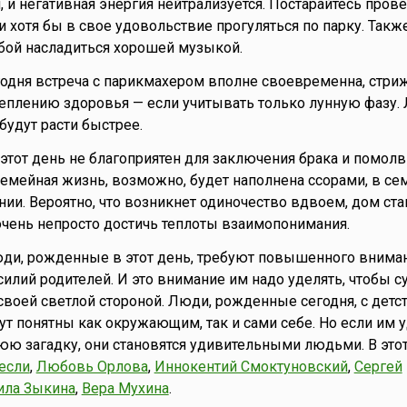
 и негативная энергия нейтрализуется. Постарайтесь прове
ли хотя бы в свое удовольствие прогуляться по парку. Так
бой насладиться хорошей музыкой.
годня встреча с парикмахером вполне своевременна, стри
еплению здоровья — если учитывать только лунную фазу. 
будут расти быстрее.
то этот день не благоприятен для заключения брака и помолв
семейная жизнь, возможно, будет наполнена ссорами, в се
нии. Вероятно, что возникнет одиночество вдвоем, дом ста
очень непросто достичь теплоты взаимопонимания.
юди, рожденные в этот день, требуют повышенного вниман
силий родителей. И это внимание им надо уделять, чтобы с
своей светлой стороной. Люди, рожденные сегодня, с детс
ут понятны как окружающим, так и сами себе. Но если им у
юю загадку, они становятся удивительными людьми. В это
если
,
Любовь Орлова
,
Иннокентий Смоктуновский
,
Сергей
ла Зыкина
,
Вера Мухина
.