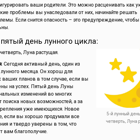
 фигурировать ваши родители. Это можно расценивать как у
акие проблемы вы унаследовали от них, начинайте решать
емы. Если снится опасность – это предупреждение, чтоб
ьны.
- пятый день лунного цикла:
 четверть, Луна растущая.
я
: Сегодня активный день, один из
лунного месяца. Он хорош для
 ваших планов в том случае, если вы
ны на успех. Пятый день Луны
инальных изменений во многих
ет поиска новых возможностей, а за
крепления уже имеющихся. Новое
5-й лунный ден
е, если вы хорошо продумали все
четверть, Луна
ия и твердо уверены в том, что
т вам благополучие.