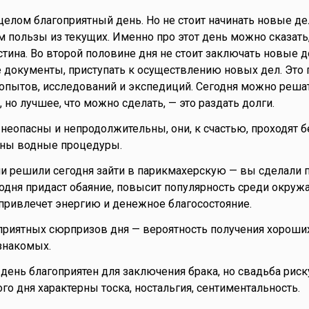
целом благоприятный день. Но не стоит начинать новые де
 пользы из текущих. Именно про этот день можно сказать,
стина. Во второй половине дня не стоит заключать новые 
документы, приступать к осуществлению новых дел. Это 
опытов, исследований и экспедиций. Сегодня можно реша
но лучшее, что можно сделать, — это раздать долги.
неопасны и непродолжительны, они, к счастью, проходят б
зны водные процедуры.
и решили сегодня зайти в парикмахерскую — вы сделали
одня придаст обаяние, повысит популярность среди окруж
привлечет энергию и денежное благосостояние.
риятных сюрпризов дня — вероятность получения хороши
 знакомых.
о день благоприятен для заключения брака, но свадьба риск
го дня характерны тоска, ностальгия, сентиментальность.