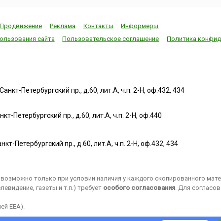
Продвижение
Реклама
Контакты
Информеры
ользования сайта
Пользовательское соглашение
Политика конфид
нкт-Петербургский пр., д.60, лит.А, ч.п. 2-Н, оф.432, 434
т-Петербургский пр., д.60, лит.А, ч.п. 2-Н, оф.440
нкт-Петербургский пр., д.60, лит.А, ч.п. 2-Н, оф.432, 434
возможно только при условии наличия у каждого скопированного матер
евидение, газеты и т.п.) требует
особого согласования
. Для согласо
ей EEA).