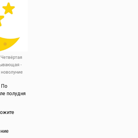
. Четвёртая
бывающая -
т новолуние
 По
сле полудня
ложите
ение