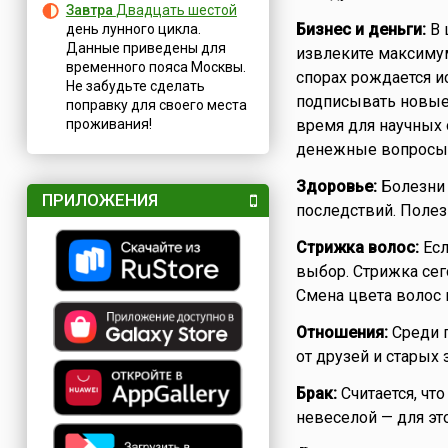
Завтра
Двадцать шестой
Бизнес и деньги:
В 
день лунного цикла.
Данные приведены для
извлеките максимум
временного пояса Москвы.
спорах рождается и
Не забудьте сделать
подписывать новые 
поправку для своего места
проживания!
время для научных 
денежные вопросы, 
Здоровье:
Болезни 
ПРИЛОЖЕНИЯ
последствий. Поле
Стрижка волос:
Есл
выбор. Стрижка сег
Смена цвета волос 
Отношения:
Среди п
от друзей и старых
Брак:
Считается, чт
невеселой — для это