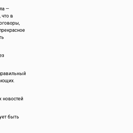
ла —
 что в
договоры,
прекрасное
ть
ез
 правильный
ающих.
х новостей
ует быть