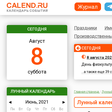
Журнал
Праздники
Им
СЕГОДНЯ
Производственны
Август
8
СЕГОДНЯ
8 августа 202
День физкульту
суббота
...а также еще 39
ЛУННЫЙ КАЛЕНДАРЬ
Главная страница
/
Лунный
Июнь, 2021
Лунный кале
◀
▶
Пн
Вт
Ср
Чт
Пт
Сб
Вс