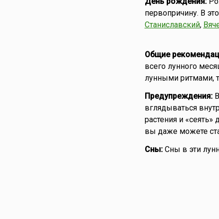
День рождения:
Рож
первопричину. В эт
Станиславский
,
Вяч
Общие рекомендац
всего лунного меся
лунными ритмами, т
Предупреждения:
В
вглядываться внутр
растения и «сеять»
вы даже можете ста
Сны:
Сны в эти лун