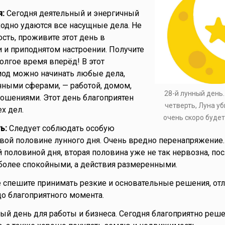
я:
Сегодня деятельный и энергичный
ходно удаются все насущные дела. Не
сть, проживите этот день в
 и приподнятом настроении. Получите
олгое время вперёд! В этот
иод можно начинать любые дела,
ными сферами, — работой, домом,
28-й лунный день
ошениями. Этот день благоприятен
четверть, Луна у
х дел.
очень скоро буде
ь:
Следует соблюдать особую
вой половине лунного дня. Очень вредно перенапряжение.
 половиной дня, вторая половина уже не так нервозна, по
 более спокойными, а действия размеренными.
 спешите принимать резкие и основательные решения, от
о благоприятного момента.
ый день для работы и бизнеса. Сегодня благоприятно реш