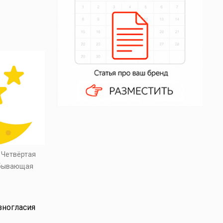
. Четвёртая
убывающая
зногласия