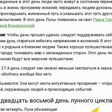
денные в этот день люди часто живут в состоянии перем
ь в жизнь программу исканий, передавать людям духовны
 прокладывать жизненный путь и указывать этот путь друг
испытаниях. В этот день Луны появились на свет
Раиса Гор
рей Вознесенский
.
ии:
Чтобы день прошёл удачно, следует поддерживать себ
ии духа, стараться избегать напряжения и волнений. В этот
 к родным и близким людям. Также хорошо путешествоват
городе, познавать мир с неожиданных сторон. Этот день те
чными будут все морские путешествия.
 27-й день следует как можно меньше смотреться в зеркал
 обойтись вообще без него.
бываются. Они могут нести интуитивные прозрения — откр
ей, окружающих людей и происходящих событий.
- двадцать восьмой день лунного цикла
ая четверть, Луна убывающая