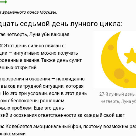
 временного пояса Москвы.
дцать седьмой день лунного цикла:
ая четверть, Луна убывающая
я:
Этот день сильно связан с
ции — интуитивно можно получать
овенные знания. Также день сулит
нных открытий.
прозрения и озарения — неожиданно
выход из трудной ситуации, которая
. Но это при условии, если в этот день
27-й лунный день
ком обеспокоены решением
четверть, Луна 
вых проблем. Еще это день
зий и осознания ответственности за каждый свой шаг.
ь:
Колеблется эмоциональный фон, поэтому возможны ра
знакомыми.