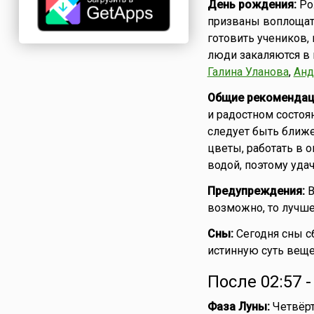
День рождения:
Рож
призваны воплощат
готовить учеников,
люди закаляются в 
Галина Уланова
,
Анд
Общие рекомендац
и радостном состоян
следует быть ближе
цветы, работать в о
водой, поэтому уда
Предупреждения:
В
возможно, то лучше
Сны:
Сегодня сны с
истинную суть вещ
После 02:57 
Фаза Луны:
Четвёрт