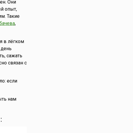
ен. Они
й опыт,
им. Такие
бачева
,
я в лёгком
 день
ь, сажать
сно связан с
о: если
ыть нам
: