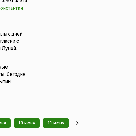
 всем найти
онстантин
тлых дней
гласии с
 Луной.
зные
ты. Сегодня
ытий.
юня
10 июня
11 июня