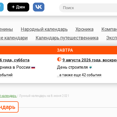
енины
Народный календарь
Хроника
Компа
е календари
Календарь путешественника
Эксп
ЗАВТРА
6 года, суббота
9 августа 2026 года, воскр
рника в России
День строителя
 событий
...а также еще 42 события
 календарь
/
Лунный календарь на 8 июня 2021
ндарь