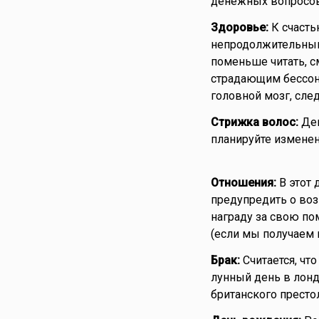
денежных вопросов
Здоровье:
К счасть
непродолжительным
поменьше читать, с
страдающим бессонн
головной мозг, сле
Стрижка волос:
Ден
планируйте изменен
Отношения:
В этот 
предупредить о воз
награду за свою по
(если мы получаем п
Брак:
Считается, чт
лунный день в лон
британского престо