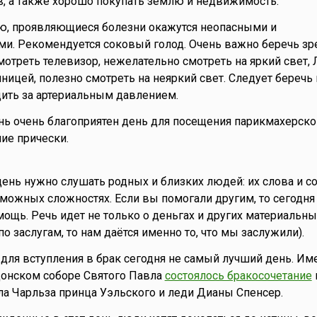
, а также хорошо покупать землю и недвижимость.
ю, проявляющиеся болезни окажутся неопасными и
и. Рекомендуется соковый голод. Очень важно беречь зр
мотреть телевизор, нежелательно смотреть на яркий свет,
ицей, полезно смотреть на неяркий свет. Следует беречь 
дить за артериальным давлением.
ь очень благоприятен день для посещения парикмахерско
ие прически.
день нужно слушать родных и близких людей: их слова и с
можных сложностях. Если вы помогали другим, то сегодня
мощь. Речь идет не только о деньгах и других материальны
о заслугам, то нам даётся именно то, что мы заслужили).
о для вступления в брак сегодня не самый лучший день. Им
донском соборе Святого Павла
состоялось бракосочетание
ла Чарльза принца Уэльского и леди Дианы Спенсер.