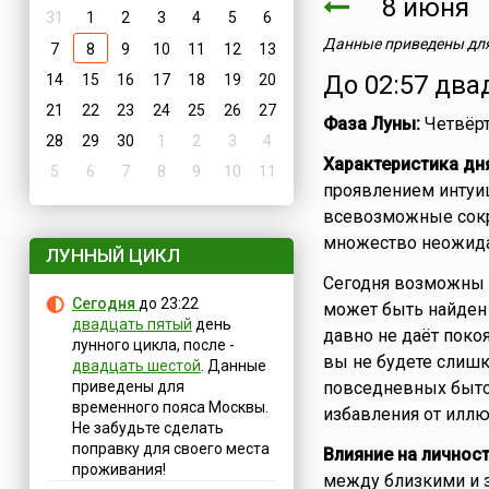
8 июня
31
1
2
3
4
5
6
Данные приведены для
7
8
9
10
11
12
13
До 02:57 два
14
15
16
17
18
19
20
21
22
23
24
25
26
27
Фаза Луны:
Четвёрт
28
29
30
1
2
3
4
Характеристика дн
5
6
7
8
9
10
11
проявлением интуи
всевозможные сокр
множество неожида
ЛУННЫЙ ЦИКЛ
Сегодня возможны 
Сегодня
до 23:22
может быть найден 
двадцать пятый
день
давно не даёт покоя
лунного цикла, после -
вы не будете слиш
двадцать шестой
. Данные
приведены для
повседневных быто
временного пояса Москвы.
избавления от иллю
Не забудьте сделать
поправку для своего места
Влияние на личност
проживания!
между близкими и 