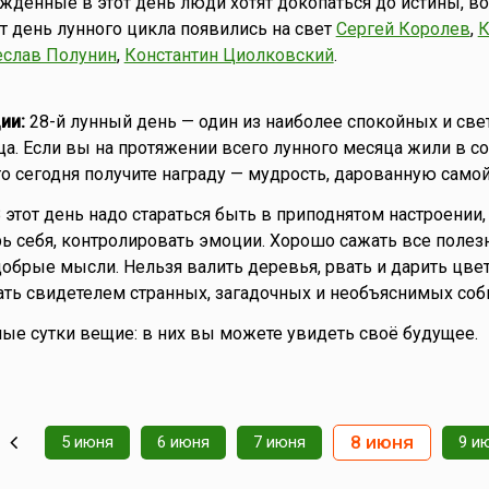
денные в этот день люди хотят докопаться до истины, во
от день лунного цикла появились на свет
Сергей Королев
,
К
еслав Полунин
,
Константин Циолковский
.
ии:
28-й лунный день — один из наиболее спокойных и све
ца. Если вы на протяжении всего лунного месяца жили в со
о сегодня получите награду — мудрость, дарованную самой
 этот день надо стараться быть в приподнятом настроении,
ь себя, контролировать эмоции. Хорошо сажать все поле
 добрые мысли. Нельзя валить деревья, рвать и дарить цве
ть свидетелем странных, загадочных и необъяснимых соб
ные сутки вещие: в них вы можете увидеть своё будущее.
8 июня
5 июня
6 июня
7 июня
9 и