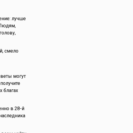
ение: лучше
 Людям,
голову,
й, смело
оветы могут
 получите
х благах
енно в 28-й
наследника