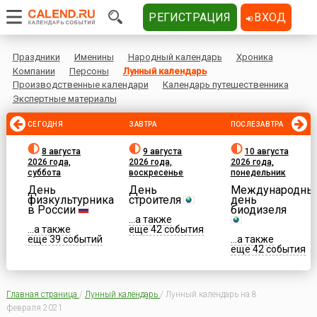
РЕГИСТРАЦИЯ
ВХОД
Праздники
Именины
Народный календарь
Хроника
Компании
Персоны
Лунный календарь
Производственные календари
Календарь путешественника
Экспертные материалы
СЕГОДНЯ
ЗАВТРА
ПОСЛЕЗАВТРА
8 августа
9 августа
10 августа
2026 года,
2026 года,
2026 года,
суббота
воскресенье
понедельник
День
День
Международны
физкультурника
строителя
день
в России
биодизеля
...а также
...а также
еще 42 события
еще 39 событий
...а также
еще 42 события
Главная страница
/
Лунный календарь
/
Лунный календарь на 8
февраля 2021