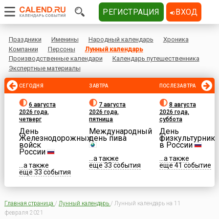
РЕГИСТРАЦИЯ
ВХОД
Праздники
Именины
Народный календарь
Хроника
Компании
Персоны
Лунный календарь
Производственные календари
Календарь путешественника
Экспертные материалы
СЕГОДНЯ
ЗАВТРА
ПОСЛЕЗАВТРА
6 августа
7 августа
8 августа
2026 года,
2026 года,
2026 года,
четверг
пятница
суббота
День
Международный
День
Железнодорожных
день пива
физкультурника
войск
в России
России
...а также
...а также
...а также
еще 33 события
еще 41 событие
еще 33 события
Главная страница
/
Лунный календарь
/
Лунный календарь на 11
февраля 2021