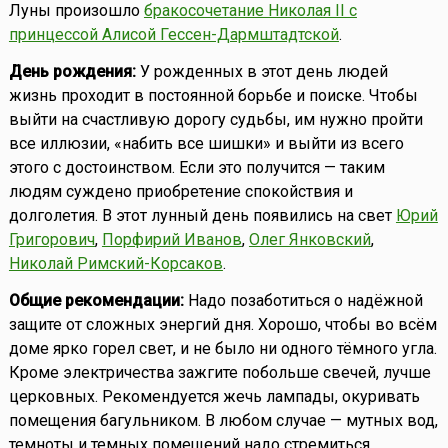
Луны произошло
бракосочетание Николая II с
принцессой Алисой Гессен-Дармштадтской
.
День рождения:
У рожденных в этот день людей
жизнь проходит в постоянной борьбе и поиске. Чтобы
выйти на счастливую дорогу судьбы, им нужно пройти
все иллюзии, «набить все шишки» и выйти из всего
этого с достоинством. Если это получится — таким
людям суждено приобретение спокойствия и
долголетия. В этот лунный день появились на свет
Юрий
Григорович
,
Порфирий Иванов
,
Олег Янковский
,
Николай Римский-Корсаков
.
Общие рекомендации:
Надо позаботиться о надёжной
защите от сложных энергий дня. Хорошо, чтобы во всём
доме ярко горел свет, и не было ни одного тёмного угла.
Кроме электричества зажгите побольше свечей, лучше
церковных. Рекомендуется жечь лампады, окуривать
помещения багульником. В любом случае — мутных вод,
темноты и темных помещений надо стремиться