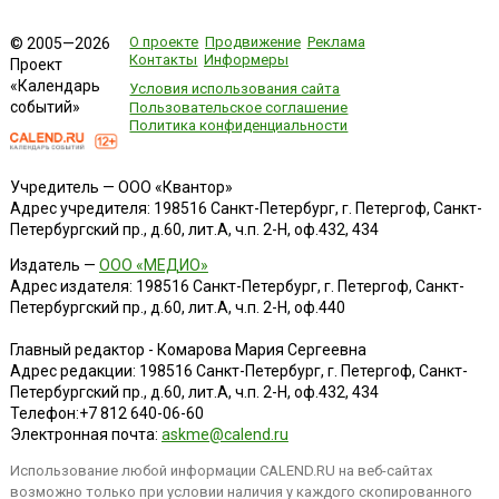
О проекте
Продвижение
Реклама
© 2005—2026
Контакты
Информеры
Проект
«Календарь
Условия использования сайта
событий»
Пользовательское соглашение
Политика конфиденциальности
Учредитель — ООО «Квантор»
Адрес учредителя: 198516 Санкт-Петербург, г. Петергоф, Санкт-
Петербургский пр., д.60, лит.А, ч.п. 2-Н, оф.432, 434
Издатель —
ООО «МЕДИО»
Адрес издателя: 198516 Санкт-Петербург, г. Петергоф, Санкт-
Петербургский пр., д.60, лит.А, ч.п. 2-Н, оф.440
Главный редактор - Комарова Мария Сергеевна
Адрес редакции:
198516
Санкт-Петербург, г. Петергоф
,
Санкт-
Петербургский пр., д.60, лит.А, ч.п. 2-Н, оф.432, 434
Телефон:
+7 812 640-06-60
Электронная почта:
askme@calend.ru
Использование любой информации CALEND.RU на веб-сайтах
возможно только при условии наличия у каждого скопированного