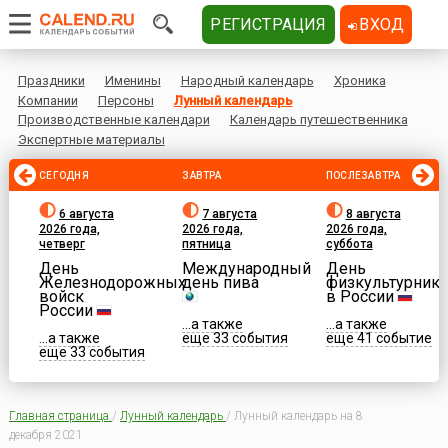
РЕГИСТРАЦИЯ
ВХОД
Праздники
Именины
Народный календарь
Хроника
Компании
Персоны
Лунный календарь
Производственные календари
Календарь путешественника
Экспертные материалы
СЕГОДНЯ
ЗАВТРА
ПОСЛЕЗАВТРА
6 августа
7 августа
8 августа
2026 года,
2026 года,
2026 года,
четверг
пятница
суббота
День
Международный
День
Железнодорожных
день пива
физкультурника
войск
в России
России
...а также
...а также
...а также
еще 33 события
еще 41 событие
еще 33 события
Главная страница
/
Лунный календарь
/
Лунный календарь на 8
декабря 2021