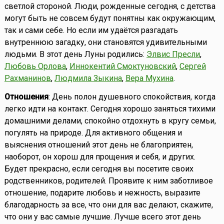
светлой стороной. Люди, рожденные сегодня, с детства
могут быть не совсем будут понятны как окружающим,
так и сами себе. Но если им удаётся разгадать
внутреннюю загадку, они становятся удивительными
людьми. В этот день Луны родились:
Элвис Пресли
,
Любовь Орлова
,
Иннокентий Смоктуновский
,
Сергей
Рахманинов
,
Людмила Зыкина
,
Вера Мухина
.
Отношения
: День полон душевного спокойствия, когда
легко идти на контакт. Сегодня хорошо заняться тихими
домашними делами, спокойно отдохнуть в кругу семьи,
погулять на природе. Для активного общения и
выяснения отношений этот день не благоприятен,
наоборот, он хорош для прощения и себя, и других.
Будет прекрасно, если сегодня вы посетите своих
родственников, родителей. Проявите к ним заботливое
отношение, подарите любовь и нежность, выразите
благодарность за все, что они для вас делают, скажите,
что они у вас самые лучшие. Лучше всего этот день