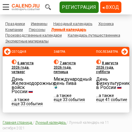
РЕГИСТРАЦИЯ
ВХОД
Праздники
Именины
Народный календарь
Хроника
Компании
Персоны
Лунный календарь
Производственные календари
Календарь путешественника
Экспертные материалы
СЕГОДНЯ
ЗАВТРА
ПОСЛЕЗАВТРА
6 августа
7 августа
8 августа
2026 года,
2026 года,
2026 года,
четверг
пятница
суббота
День
Международный
День
Железнодорожных
день пива
физкультурника
войск
в России
России
...а также
...а также
...а также
еще 33 события
еще 41 событие
еще 33 события
Главная страница
/
Лунный календарь
/
Лунный календарь на 11
октября 2021