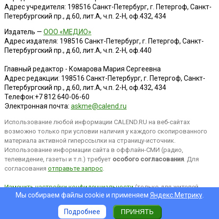
Адрес учредителя: 198516 Санкт-Петербург, г. Петергоф, Санкт-
Петербургский пр., д.60, лит.А, ч.п. 2-Н, оф.432, 434
Издатель —
ООО «МЕДИО»
Адрес издателя: 198516 Санкт-Петербург, г. Петергоф, Санкт-
Петербургский пр., д.60, лит.А, ч.п. 2-Н, оф.440
Главный редактор - Комарова Мария Сергеевна
Адрес редакции:
198516
Санкт-Петербург, г. Петергоф
,
Санкт-
Петербургский пр., д.60, лит.А, ч.п. 2-Н, оф.432, 434
Телефон:
+7 812 640-06-60
Электронная почта:
askme@calend.ru
Использование любой информации CALEND.RU на веб-сайтах
возможно только при условии наличия у каждого скопированного
материала активной гиперссылки на страницу-источник.
Использование информации сайта в оффлайн-СМИ (радио,
телевидение, газеты и т.п.) требует
особого согласования
. Для
согласования
отправьте запрос
.
Изменить настройки конфиденциальности
(только для жителей
Мы собираем файлы cookie и применяем
Яндекс.Метрику
.
EEA).
Подробнее
ПРИНЯТЬ