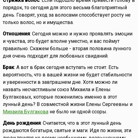
Стрижка волос
: Если подошло время привести голову в
порядок, то сегодня для этого весьма благоприятный
день. Говорят, уход за волосами способствует росту не
только волос, но и имущества.
Отношения
: Сегодня можно и нужно проявлять эмоции
и чувства, это будет вполне уместно, и вас поймут
правильно. Скажем больше - вторая половина лунного
дня очень подходит для любовных свиданий.
Брак
: А вот в брак сегодня вступать не стоит. Есть
вероятность, что в вашей жизни не будет стабильности
и уверенности в завтрашнем дне. Хотя можно ли
назвать несчастливым союз Михаила и Елены
Булгаковых, которые поженились именно в этот
лунный день? В совместной жизни Елены Сергеевны и
Михаила Булгакова
не было ни одной ссоры.
День рождения
: Считается, что в этот лунный день
рождаются богатыри, святые и маги. Идя по жизни, эти
люди тянутся ко всему необычному, возвышенному,