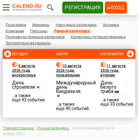
РЕГИСТРАЦИЯ
ВХОД
Праздники
Именины
Народный календарь
Хроника
Компании
Персоны
Лунный календарь
Производственные календари
Календарь путешественника
Экспертные материалы
СЕГОДНЯ
ЗАВТРА
ПОСЛЕЗАВТРА
9 августа
10 августа
11 августа
2026 года,
2026 года,
2026 года,
воскресенье
понедельник
вторник
День
Международный
День
строителя
день
белого
биодизеля
гриба
...а также
еще 42 события
...а также
...а также
еще 33 события
еще 40 событий
Главная страница
/
Лунный календарь
/
Лунный календарь на 24
ноября 2020