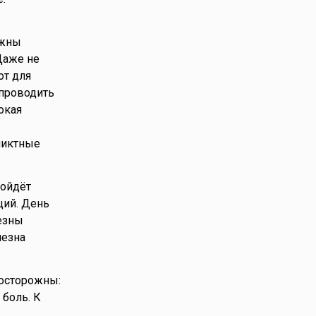
ожны
Даже не
от для
 проводить
окая
ликтные
ройдёт
ций. День
лезны
лезна
 осторожны:
боль. К