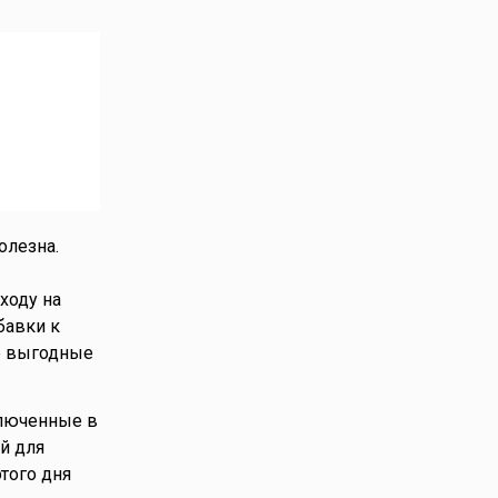
олезна.
ходу на
бавки к
ые выгодные
ключенные в
й для
того дня