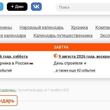
енины
Народный календарь
Хроника
Компа
е календари
Календарь путешественника
Эксп
ЗАВТРА
6 года, суббота
9 августа 2026 года, воскр
рника в России
День строителя
 событий
...а также еще 42 события
 календарь
/
Лунный календарь на 1 октября 2020
ндарь