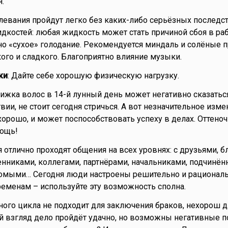
.
олевания пройдут легко без каких-либо серьёзных последст
костей: любая жидкость может стать причиной сбоя в ра
о «сухое» голодание. Рекомендуется миндаль и солёные п
кого и сладкого. Благоприятно влияние музыки.
ки
: Дайте себе хорошую физическую нагрузку.
рижка волос в 14-й лунный день может негативно сказатьс
ии, не стоит сегодня стричься. А вот незначительное изме
хорошо, и может поспособствовать успеху в делах. Оттено
ощь!
я отлично проходят общения на всех уровнях: с друзьями, б
никами, коллегами, партнёрами, начальниками, подчинён
омыми… Сегодня люди настроены решительно и рациональ
еменам – используйте эту возможность сполна.
нного цикла не подходит для заключения браков, нехорош д
й взгляд дело пройдёт удачно, но возможны негативные п