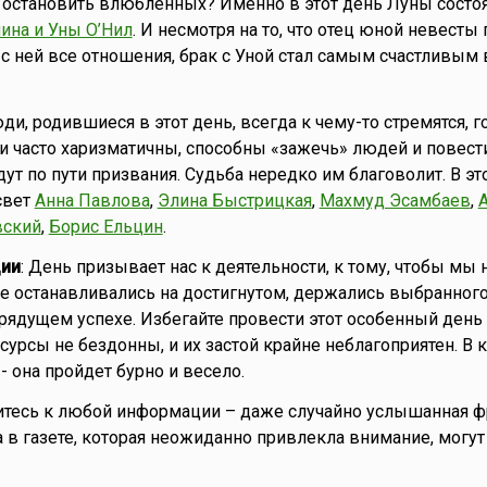
 остановить влюбленных? Именно в этот день Луны состо
ина и Уны О’Нил
. И несмотря на то, что отец юной невесты 
с ней все отношения, брак с Уной стал самым счастливым
юди, родившиеся в этот день, всегда к чему-то стремятся, 
и часто харизматичны, способны «зажечь» людей и повести
дут по пути призвания. Судьба нередко им благоволит. В э
свет
Анна Павлова
,
Элина Быстрицкая
,
Махмуд Эсамбаев
,
вский
,
Борис Ельцин
.
ии
: День призывает нас к деятельности, к тому, чтобы мы 
е останавливались на достигнутом, держались выбранного
рядущем успехе. Избегайте провести этот особенный день
сурсы не бездонны, и их застой крайне неблагоприятен. В 
- она пройдет бурно и весело.
итесь к любой информации – даже случайно услышанная ф
а в газете, которая неожиданно привлекла внимание, могут