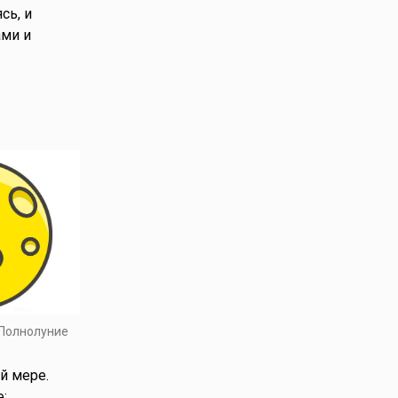
сь, и
ами и
 Полнолуние
й мере.
: