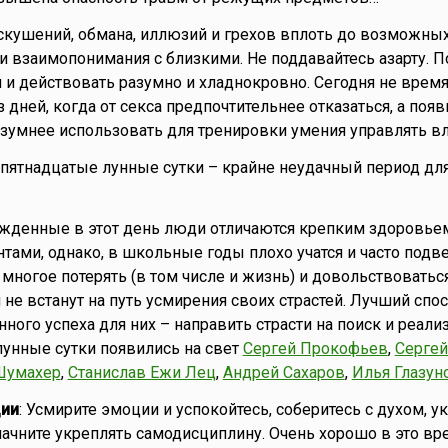
искушений, обмана, иллюзий и грехов вплоть до возможны
и взаимопонимания с близкими. Не поддавайтесь азарту. П
и действовать разумно и хладнокровно. Сегодня не врем
з дней, когда от секса предпочтительнее отказаться, а по
зумнее использовать для тренировки умения управлять в
то пятнадцатые лунные сутки – крайне неудачный период дл
ожденные в этот день люди отличаются крепким здоровье
нтами, однако, в школьные годы плохо учатся и часто под
 многое потерять (в том числе и жизнь) и довольствоватьс
 не встанут на путь усмирения своих страстей. Лучший спо
ного успеха для них – направить страсти на поиск и реал
 лунные сутки появились на свет
Сергей Прокофьев
,
Сергей
Шумахер
,
Станислав Ежи Лец
,
Андрей Сахаров
,
Илья Глазун
ии
: Усмирите эмоции и успокойтесь, соберитесь с духом, у
 начните укреплять самодисциплину. Очень хорошо в это вр