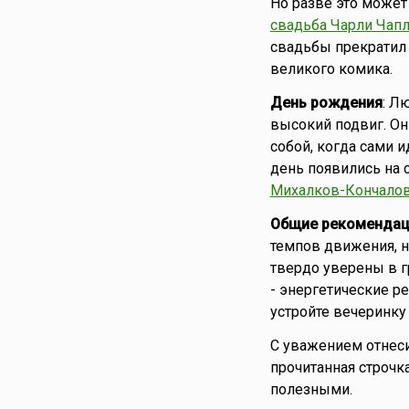
Но разве это может
свадьба Чарли Чапл
свадьбы прекратил 
великого комика.
День рождения
: Л
высокий подвиг. Он
собой, когда сами и
день появились на 
Михалков-Кончало
Общие рекомендац
темпов движения, н
твердо уверены в г
- энергетические ре
устройте вечеринку 
С уважением отнес
прочитанная строчк
полезными.