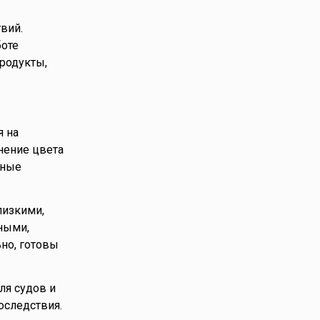
вий.
боте
родукты,
я на
нение цвета
чные
лизкими,
ными,
но, готовы
ля судов и
оследствия.