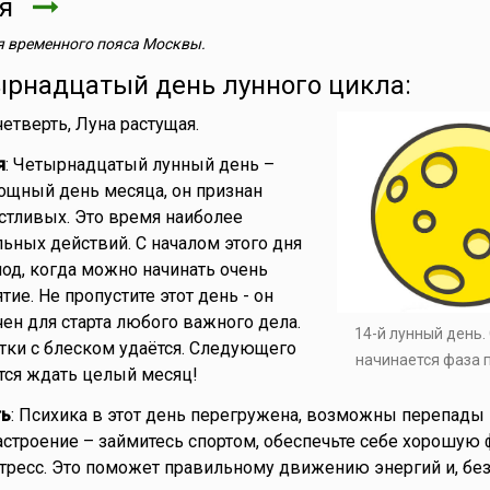
ря
 временного пояса Москвы.
ырнадцатый день лунного цикла:
 четверть, Луна растущая.
я
: Четырнадцатый лунный день –
ощный день месяца, он признан
стливых. Это время наиболее
ьных действий. С началом этого дня
од, когда можно начинать очень
ие. Не пропустите этот день - он
ен для старта любого важного дела.
14-й лунный день. 
утки с блеском удаётся. Следующего
начинается фаза 
тся ждать целый месяц!
ть
: Психика в этот день перегружена, возможны перепады 
настроение – займитесь спортом, обеспечьте себе хорошую
 стресс. Это поможет правильному движению энергий и, бе