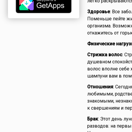
легко раскрываются
Здоровье
: Все заб
Поменьше пейте жид
организма. Возможн
откажитесь от горь
Физические нагруз
Стрижка волос
: Ст
душевном спокойств
волос вполне себе 
шампуни вам в пом
Отношения
: Сегодн
любимыми, родствен
знакомыми, незнак
к свершениям и пер
Брак
: Этот день лу
разводов: на первы