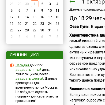
1 октяб
28
29
30
1
2
3
4
Данные приведены для
5
6
7
8
9
10
11
До 18:29 чет
12
13
14
15
16
17
18
19
20
21
22
23
24
25
Фаза Луны
: Вторая
26
27
28
29
30
31
1
Характеристика дн
2
3
4
5
6
7
8
самый сильный и м
одним из самых сча
активных и решител
ЛУННЫЙ ЦИКЛ
мы вступаем в пери
серьёзное предприят
Сегодня
до 23:22
исключительно удач
двадцать пятый
день
лунного цикла, после -
Всё начатое в эти с
двадцать шестой
. Данные
такого шанса придё
приведены для
временного пояса Москвы.
Влияние на личнос
Не забудьте сделать
Если у вас плохое 
поправку для своего места
нагрузку, сбросьте
проживания!