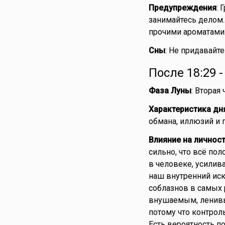
Предупреждения
: 
занимайтесь делом.
прочими ароматами
Сны
: Не придавайте
После 18:29 
Фаза Луны
: Вторая
Характеристика дн
обмана, иллюзий и 
Влияние на личнос
сильно, что всё пол
в человеке, усилив
наш внутренний иск
соблазнов в самых 
внушаемым, ленив
потому что контрол
Есть вероятность п