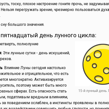
Грусть, тоску, плохое настроение гоните прочь, не задумывая
 Нельзя перегружать зрение, чрезмерно пользоваться дух
.
 сну большого значения.
- пятнадцатый день лунного цикла:
 четверть, полнолуние
я
: Эти лунные сутки - день искушений,
грехов.
ть
: Влияние Луны сегодня настолько
ожительное и отрицательное, что есть
ается многократно. Активизируется
уситель, поэтому может быть много
15-й лунный день.
разных сферах. Есть опасность стать
ым, податливым вредным влияниям,
ь за поведением ослаблен, а инстинкты проявлены в полно
од их воздействием совершить любые глупости, но помните