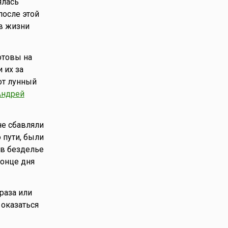
ялась
после этой
 в жизни
готовы на
 их за
тот лунный
Андрей
не сбавляли
 пути, были
 в безделье
конце дня
раза или
 оказаться