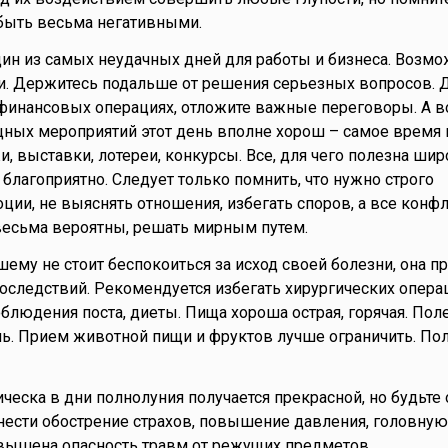
быть весьма негативными.
дин из самых неудачных дней для работы и бизнеса. Возм
и. Держитесь подальше от решения серьезных вопросов. 
 финансовых операциях, отложите важные переговоры. А в
ных мероприятий этот день вполне хорош – самое время
, выставки, лотереи, конкурсы. Все, для чего полезна шир
ь благоприятно. Следует только помнить, что нужно строго
ции, не выяснять отношения, избегать споров, а все конф
весьма вероятны, решать мирным путем.
шему не стоит беспокоиться за исход своей болезни, она п
 последствий. Рекомендуется избегать хирургических опера
облюдения поста, диеты. Пища хороша острая, горячая. По
нь. Прием животной пищи и фруктов лучше ограничить. По
ическа в дни полнолуния получается прекрасной, но будьте
ести обострение страхов, повышение давления, головную 
овышена опасность травм от режущих предметов…