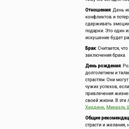
Отношения
: День 
конфликтов и потер
сдерживать эмоции 
подарки. Это один и
искушение будет ра
Брак
: Считается, ч
заключения брака.
День рождения
: Р
долголетием и тала
страстям. Они могут
чужих успехов, если
привлечения жизнен
своей жизни. В эти
Хиддинк
,
Микаэль 
Общие рекомендац
страсти и желания,