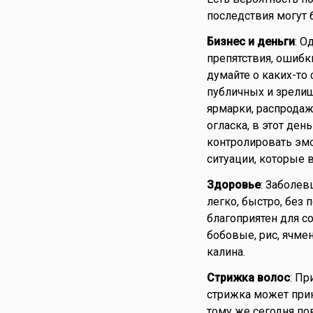
последствия могут 
Бизнес и деньги
: О
препятствия, ошибк
думайте о каких-то
публичных и зрелищ
ярмарки, распродажи
огласка, в этот ден
контролировать эмо
ситуации, которые 
Здоровье
: Заболев
легко, быстро, без
благоприятен для с
бобовые, рис, ячме
калина.
Стрижка волос
: Пр
стрижка может прин
тому же сегодня п