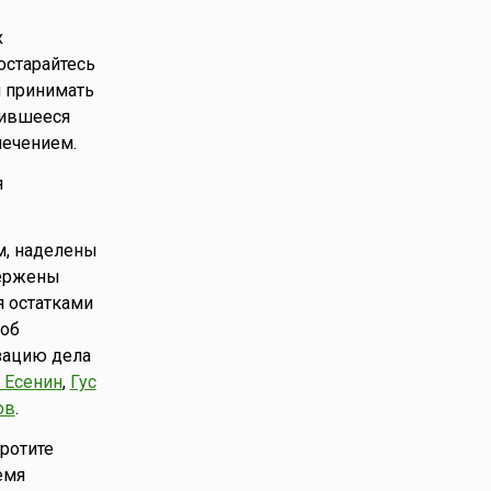
х
остарайтесь
я принимать
явившееся
лечением.
я
м, наделены
вержены
я остатками
соб
изацию дела
 Есенин
,
Гус
ов
.
кротите
емя