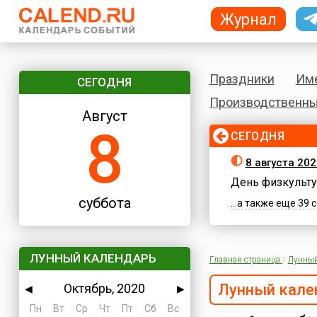
Журнал
Праздники
Им
СЕГОДНЯ
Производственны
Август
8
СЕГОДНЯ
8 августа 202
День физкульту
суббота
...а также еще 39
ЛУННЫЙ КАЛЕНДАРЬ
Главная страница
/
Лунный
Октябрь, 2020
Лунный кале
◀
▶
Пн
Вт
Ср
Чт
Пт
Сб
Вс