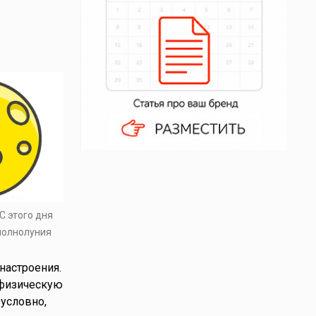
С этого дня
полнолуния
настроения.
 физическую
зусловно,