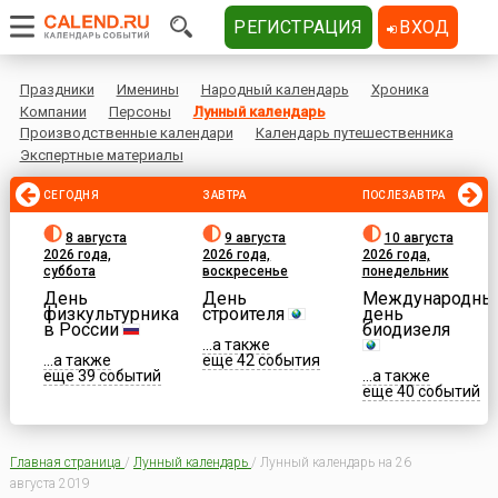
РЕГИСТРАЦИЯ
ВХОД
Праздники
Именины
Народный календарь
Хроника
Компании
Персоны
Лунный календарь
Производственные календари
Календарь путешественника
Экспертные материалы
СЕГОДНЯ
ЗАВТРА
ПОСЛЕЗАВТРА
8 августа
9 августа
10 августа
2026 года,
2026 года,
2026 года,
суббота
воскресенье
понедельник
День
День
Международны
физкультурника
строителя
день
в России
биодизеля
...а также
...а также
еще 42 события
еще 39 событий
...а также
еще 40 событий
Главная страница
/
Лунный календарь
/
Лунный календарь на 26
августа 2019