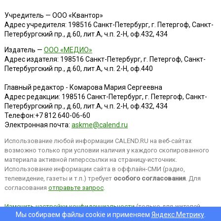
Учредитель — ООО «Квантор»
Адрес учредителя: 198516 Санкт-Петербург, г. Петергоф, Санкт-
Петербургский пр., д.60, лит.А, ч.п. 2-Н, оф.432, 434
Издатель —
ООО «МЕДИО»
Адрес издателя: 198516 Санкт-Петербург, г. Петергоф, Санкт-
Петербургский пр., д.60, лит.А, ч.п. 2-Н, оф.440
Главный редактор - Комарова Мария Сергеевна
Адрес редакции:
198516
Санкт-Петербург, г. Петергоф
,
Санкт-
Петербургский пр., д.60, лит.А, ч.п. 2-Н, оф.432, 434
Телефон:
+7 812 640-06-60
Электронная почта:
askme@calend.ru
Использование любой информации CALEND.RU на веб-сайтах
возможно только при условии наличия у каждого скопированного
материала активной гиперссылки на страницу-источник.
Использование информации сайта в оффлайн-СМИ (радио,
телевидение, газеты и т.п.) требует
особого согласования
. Для
согласования
отправьте запрос
.
Изменить настройки конфиденциальности
(только для жителей
Мы собираем файлы cookie и применяем
Яндекс.Метрику
.
EEA).