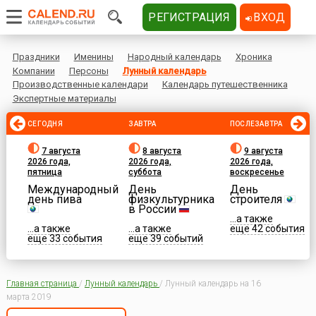
РЕГИСТРАЦИЯ
ВХОД
Праздники
Именины
Народный календарь
Хроника
Компании
Персоны
Лунный календарь
Производственные календари
Календарь путешественника
Экспертные материалы
СЕГОДНЯ
ЗАВТРА
ПОСЛЕЗАВТРА
7 августа
8 августа
9 августа
2026 года,
2026 года,
2026 года,
пятница
суббота
воскресенье
Международный
День
День
день пива
физкультурника
строителя
в России
...а также
...а также
...а также
еще 42 события
еще 33 события
еще 39 событий
Главная страница
/
Лунный календарь
/
Лунный календарь на 16
марта 2019