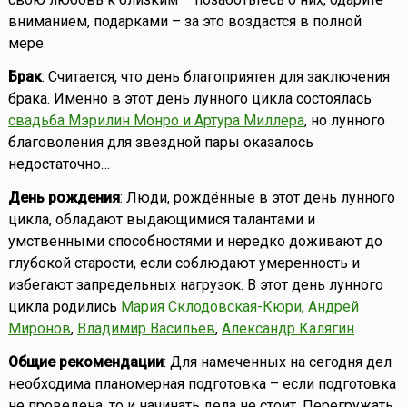
вниманием, подарками – за это воздастся в полной
мере.
Брак
: Считается, что день благоприятен для заключения
брака. Именно в этот день лунного цикла состоялась
свадьба Мэрилин Монро и Артура Миллера
, но лунного
благоволения для звездной пары оказалось
недостаточно…
День рождения
: Люди, рождённые в этот день лунного
цикла, обладают выдающимися талантами и
умственными способностями и нередко доживают до
глубокой старости, если соблюдают умеренность и
избегают запредельных нагрузок. В этот день лунного
цикла родились
Мария Склодовская-Кюри
,
Андрей
Миронов
,
Владимир Васильев
,
Александр Калягин
.
Общие рекомендации
: Для намеченных на сегодня дел
необходима планомерная подготовка – если подготовка
не проведена, то и начинать дела не стоит. Перегружать