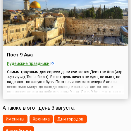
Пост 9 Ава
Иудейские праздники
Самым траурным для евреев днем считается Девятое Ава (ивр.
תִּשְׁעָה בְּאָב, Тиш’а бе-ав). В этот день ничего не едят, не пьют, не
надевают кожаную обувь. Пост начинается с вечера 8 ава за
несколько минут до захода солнца и заканчивается после
появления звезд на небе вечером 9 ава. День 9 Ава — это также
единственный день в году, когда еврей не только не обязан, но
и не имеет права изучать Тор...
А также в этот день 3 августа:
Именины
Хроника
Дни городов
Все события