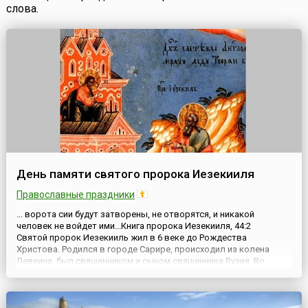
слова.
День памяти святого пророка Иезекииля
Православные праздники
... ворота сии будут затворены, не отворятся, и никакой
человек не войдет ими...Книга пророка Иезекииля, 44:2
Святой пророк Иезекииль жил в 6 веке до Рождества
Христова. Родился в городе Сарире, происходил из колена
Левиина, был священником и сыном священника Вузия. Во
второе нашествие на Иерусалим вавилонского царя
Навуходоносора, в 25-летнем возрасте Иезекииль был отведен
в Вави...