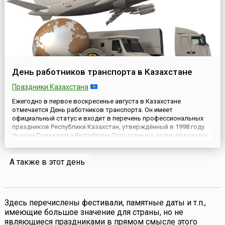
День работников транспорта в Казахстане
Праздники Казахстана
Ежегодно в первое воскресенье августа в Казахстане
отмечается День работников транспорта. Он имеет
официальный статус и входит в перечень профессиональных
праздников Республики Казахстан, утверждённый в 1998 году
Указом Президента Республики.Причастных к этому празднику
очень много, так как он объединяет представителей
автомобильного, железнодорожного, водного и авиационного
А также в этот день
транспорта. Водите...
Здесь перечислены фестивали, памятные даты и т.п.,
имеющие большое значение для страны, но не
являющиеся праздниками в прямом смысле этого