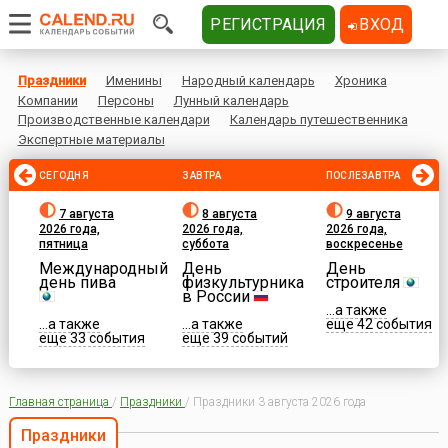
РЕГИСТРАЦИЯ
ВХОД
Праздники
Именины
Народный календарь
Хроника
Компании
Персоны
Лунный календарь
Производственные календари
Календарь путешественника
Экспертные материалы
СЕГОДНЯ
ЗАВТРА
ПОСЛЕЗАВТРА
7 августа
8 августа
9 августа
2026 года,
2026 года,
2026 года,
пятница
суббота
воскресенье
Международный
День
День
день пива
физкультурника
строителя
в России
...а также
...а также
...а также
еще 42 события
еще 33 события
еще 39 событий
Главная страница
/
Праздники
/
Праздники 3 августа 2026 года
Праздники