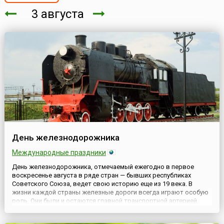
3 августа
День железнодорожника
Международные праздники
День железнодорожника, отмечаемый ежегодно в первое
воскресенье августа в ряде стран — бывших республиках
Советского Союза, ведет свою историю еще из 19 века. В
жизни каждой страны железные дороги всегда играют особую
роль. Они были и остаются главной транспортной артерией,
связывающей воедино города. Этот профессиональный
праздник работников данной отрасли был учрежден в царской