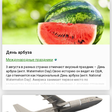
России еще в ...
День арбуза
Международные праздники
3 августа в разных странах отмечают вкусный праздник – День
арбуза (англ. Watermelon Day).Свою историю он ведет из США,
где отмечается как Национальный День арбуза (англ. National
Watermelon Day). Америка занимает первое место по
количеству поедания арбуза по сравнению с другими странами.
Здесь этот сладкий и вкусный плод (который раньше считался
ягодой, а сейчас — тыквиной) является столь же ...