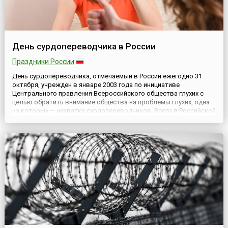
День сурдопереводчика в России
Праздники России
День сурдопереводчика, отмечаемый в России ежегодно 31
октября, учрежден в январе 2003 года по инициативе
Центрального правления Всероссийского общества глухих с
целью обратить внимание общества на проблемы глухих, одна
из которых — нехватка сурдопереводчиков. Всего в Российской
Федерации работает около 900 сурдопереводчиков, на
каждого из которых приходится до 100 тысяч глухих. Каждый
день су...