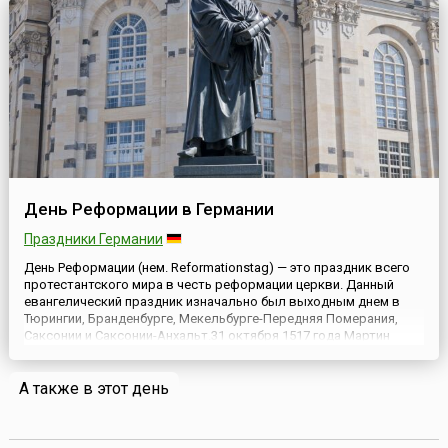
п...
День Реформации в Германии
Праздники Германии
День Реформации (нем. Reformationstag) — это праздник всего
протестантского мира в честь реформации церкви. Данный
евангелический праздник изначально был выходным днем в
Тюрингии, Бранденбурге, Мекельбурге-Передняя Померания,
Саксонии и Саксонии-Анхальт.31 октября 1517 года Мартин
Лютер (нем. Martin Luther, 1483—1546) впервые опубликовал 95
Виттенбурских тезисов (нем. Wittenburger Thesenanschl...
А также в этот день