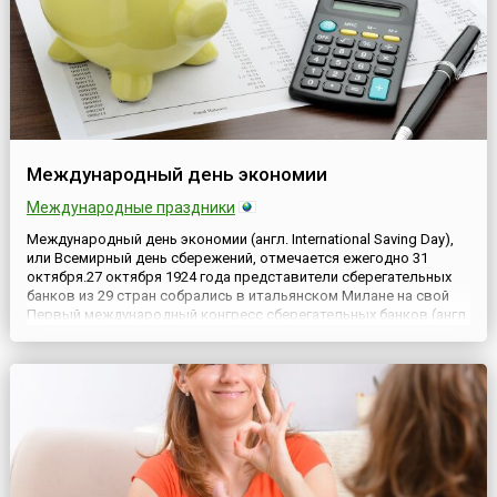
Международный день экономии
Международные праздники
Международный день экономии (англ. International Saving Day),
или Всемирный день сбережений, отмечается ежегодно 31
октября.27 октября 1924 года представители сберегательных
банков из 29 стран собрались в итальянском Милане на свой
Первый международный конгресс сберегательных банков (англ.
1st International Savings Bank Congress).В последний день
конгресса — 31 октября — родилась идея, зак...