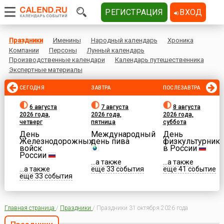
РЕГИСТРАЦИЯ
ВХОД
Праздники
Именины
Народный календарь
Хроника
Компании
Персоны
Лунный календарь
Производственные календари
Календарь путешественника
Экспертные материалы
СЕГОДНЯ
ЗАВТРА
ПОСЛЕЗАВТРА
6 августа
7 августа
8 августа
2026 года,
2026 года,
2026 года,
четверг
пятница
суббота
День
Международный
День
Железнодорожных
день пива
физкультурника
войск
в России
России
...а также
...а также
...а также
еще 33 события
еще 41 событие
еще 33 события
Главная страница
/
Праздники
/
Праздники 31 октября 2026 года