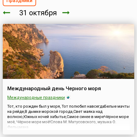
Праздники
31 октября
Международный день Черного моря
Международные праздники
Тот, кто рожден был у моря, Тот полюбил навсегдаБелые мачты
на рейде,В дымке морской города,Свет маяка над
волною,Южных ночей забытье,Самое синее в миреЧёрное море
моё, Чёрное море моё!Слова М. Матусовского, музыка О.
Фельцмана
Международный день Чёрного моря (англ. International Black Sea