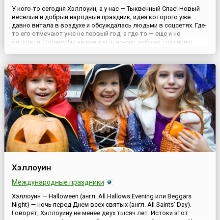
У кого-то сегодня Хэллоуин, а у нас — Тыквенный Спас! Новый
веселый и добрый народный праздник, идея которого уже
давно витала в воздухе и обсуждалась людьми в соцсетях. Где-
то его отмечают уже не первый год, а где-то — еще и не
слышали. Почему бы не внедрить новую добрую традицию —
отмечать тыквенный Спас наравне с Медовым, Яблочным и
Ореховым? И пусть в церквях пока в этот день не освящают т...
Хэллоуин
Международные праздники
Хэллоуин — Halloween (англ. All Hallows Evening или Beggars
Night) — ночь перед Днем всех святых (англ. All Saints' Day).
Говорят, Хэллоуину не менее двух тысяч лет. Истоки этот