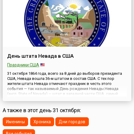
День штата Невада в США
Праздники США
31 октября 1864 года, всего за 8 дней до выборов президента
США, Невада вошла 36-м штатом в состав США. С тех пор
жители штата Невада отмечают праздник в честь этого
события — так называемый День рождения Невады.Невада
(англ. State of Nevada) — штат в западной части США, самый
быстрорастущий штат Соединенных Штатов. Столица штата —
город Карсон-Сити, самый большой город — Лас-Вегас.Еще 2 м...
А также в этот день 31 октября:
Именины
Хроника
Дни городов
Все события