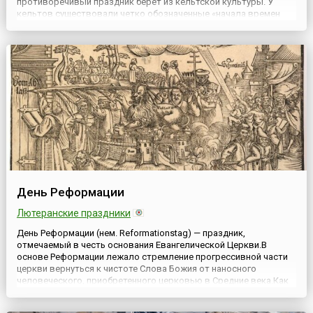
противоречивый праздник берет из кельтской культуры. У
кельтов существовали четко обозначенные «начала времен
года». Их было четыре. Самайн знаменовал собой приход зимы
и отмечался 31 октября. В 7 веке Папа Бонифаций I...
День Реформации
Лютеранские праздники
День Реформации (нем. Reformationstag) — праздник,
отмечаемый в честь основания Евангелической Церкви.В
основе Реформации лежало стремление прогрессивной части
церкви вернуться к чистоте Слова Божия от наносного
человеческого, приобретенного церковью в Средние века.Как
гласит история, в этот день в 1517 году немецкий реформатор
Мартин Лютер (нем. Martin Luther, 1483—1546) прибил к дверям