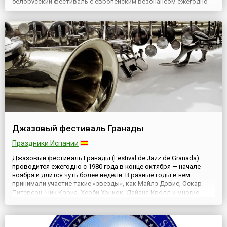
белорусский фестиваль с европейским резонансом ежегодно
собираются профессионалы киноиндустрии, любители
кинематографа и известные деятели культуры из многих стран.
Главной концертной площадкой «Листопада» (с 2001 года)
традиционно явл...
Джазовый фестиваль Гранады
Праздники Испании
Джазовый фестиваль Гранады (Festival de Jazz de Granada)
проводится ежегодно с 1980 года в конце октября — начале
ноября и длится чуть более недели. В разные годы в нем
принимали участие такие «звезды», как Майлз Дэвис, Оскар
Питерсон, Чик Кориа, Херби Хэнкок, Дайана Кролл и многие
другие. Для многих будущих знаменитостей выступление на
фестивальной сцене стало удачным стартом музыкальной
карь...