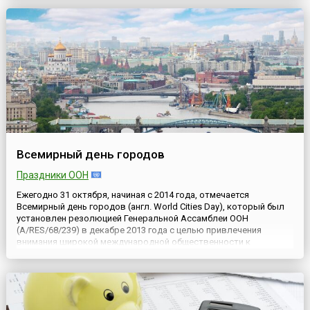
Day) отмечается ежегодно 31 октября в память о дне 1996 года,
когда шесть причер...
Всемирный день городов
Праздники ООН
Ежегодно 31 октября, начиная с 2014 года, отмечается
Всемирный день городов (англ. World Cities Day), который был
установлен резолюцией Генеральной Ассамблеи ООН
(A/RES/68/239) в декабре 2013 года с целью привлечения
внимания широкой международной общественности к
проблемам мировой урбанизации. Также в резолюции
говорится о необходимости усиления кооперации стран в
использовании возможностей и реш...