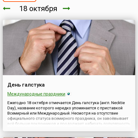
18 октября
День галстука
Международные праздники
Ежегодно 18 октября отмечается День галстука (англ. Necktie
Day), название которого нередко упоминается с приставкой
Всемирный или Международный. Несмотря на отсутствие
официального статуса всемирного праздника, он завоёвывает
всё больше поклонников и продолжает набирать популярность
в разных странах. Этот аксессуар мужского и женского
гардероба имеет свою историю. Принято считать, что он