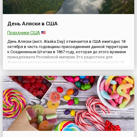
День Аляски в США
Праздники США
День Аляски (англ. Alaska Day) отмечается в США ежегодно 18
октября в честь годовщины присоединения данной территории
к Соединенным Штатам в 1867 году, которая до этого времени
принадлежала Российской империи.Это радостное для
Америки и неоднозначное для России событие произошло 18
октября 1867 года — в этот день Аляска была присоединена к
Соединенным Штатам Америки. В Новоархангельске (сегод...