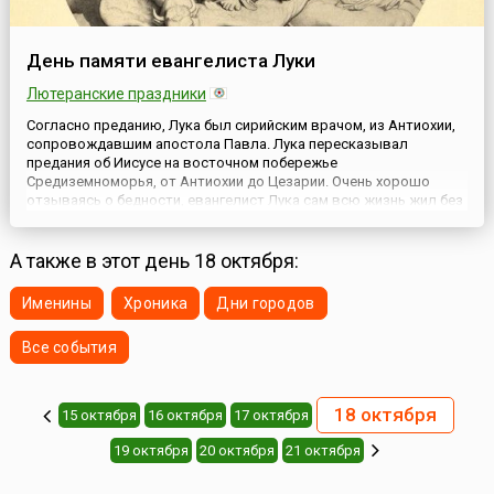
День памяти евангелиста Луки
Лютеранские праздники
Согласно преданию, Лука был сирийским врачом, из Антиохии,
сопровождавшим апостола Павла. Лука пересказывал
предания об Иисусе на восточном побережье
Средиземноморья, от Антиохии до Цезарии. Очень хорошо
отзываясь о бедности, евангелист Лука сам всю жизнь жил без
имущества, его кормили и одевали общины. Примерно в 70 году
его позвали в общины апостола Павла в Греции, чтобы больше
узнать от нег...
А также в этот день 18 октября:
Именины
Хроника
Дни городов
Все события
18 октября
15 октября
16 октября
17 октября
19 октября
20 октября
21 октября