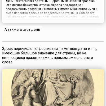
День Рогатого Бога Британии — древний языческий праздник.
Это лесное божество, отвечающее за плодородие и
плодовитость растений и животных, имело множество имен и
было известно далеко за пределами Британии. В Уэльсе его
называли Ато, Рогатый Бог; в Виндзорском лесу — Эрн-Охотник
или Херн-Охотник; иногда его называли еще Цернунном. Однако,
это были аспекты одного и того же божества и его сил. Н...
А также в этот день
Здесь перечислены фестивали, памятные даты и т.п.,
имеющие большое значение для страны, но не
являющиеся праздниками в прямом смысле этого
слова.