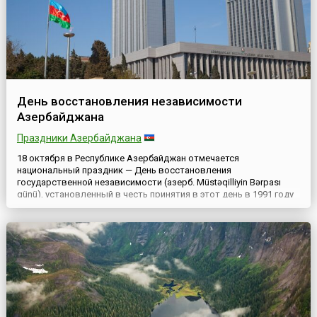
День восстановления независимости
Азербайджана
Праздники Азербайджана
18 октября в Республике Азербайджан отмечается
национальный праздник — День восстановления
государственной независимости (азерб. Müstəqilliyin Bərpası
günü), установленный в честь принятия в этот день в 1991 году
Верховным Советом Республики Конституционного акта о
государственной независимости Азербайджана от СССР.
Изначально праздник назывался День государственной
независимости, но на пленар...