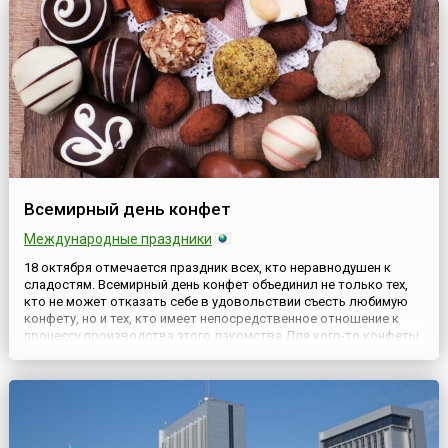
вошё...
Всемирный день конфет
Международные праздники
18 октября отмечается праздник всех, кто неравнодушен к
сладостям. Всемирный день конфет объединил не только тех,
кто не может отказать себе в удовольствии съесть любимую
конфету, но и тех, кто имеет непосредственное отношение к
процессу производства этого лакомства.Для кого-то конфеты
— это любимая сладость, причём среди огромного
многообразия видов у каждого сладкоежки есть свои
вкусовые пре...