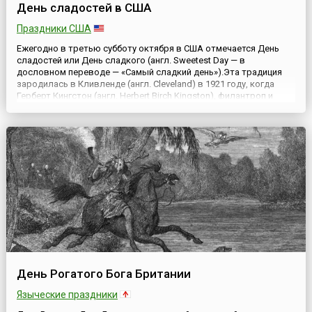
День сладостей в США
Праздники США
Ежегодно в третью субботу октября в США отмечается День
сладостей или День сладкого (англ. Sweetest Day — в
дословном переводе — «Самый сладкий день»).Эта традиция
зародилась в Кливленде (англ. Cleveland) в 1921 году, когда
Герберт Кингстон (англ. Herbert Birch Kingston), филантроп и
работник кондитерской фабрики, решил помочь обездоленным
сиротам, беднякам и всем тем, кто испытывает нелучшие ...
День Рогатого Бога Британии
Языческие праздники