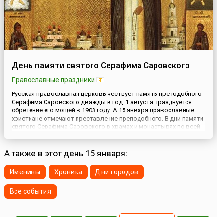
День памяти святого Серафима Саровского
Православные праздники
Русская православная церковь чествует память преподобного
Серафима Саровского дважды в год. 1 августа празднуется
обретение его мощей в 1903 году. А 15 января православные
христиане отмечают преставление преподобного. В дни памяти
святого Серафима Саровского в храмах и монастырях по всей
России совершается праздничная служба, а мужчины, которые
носят имя святого, отмечают свои именины.Будущий ...
А также в этот день 15 января:
Именины
Хроника
Дни городов
Все события