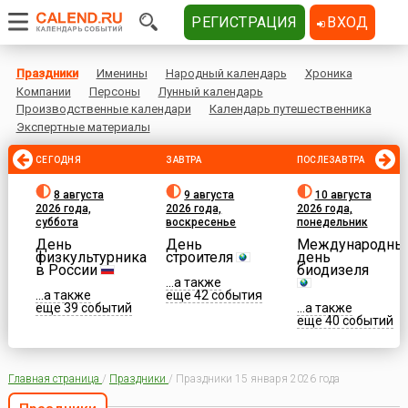
РЕГИСТРАЦИЯ
ВХОД
Праздники
Именины
Народный календарь
Хроника
Компании
Персоны
Лунный календарь
Производственные календари
Календарь путешественника
Экспертные материалы
СЕГОДНЯ
ЗАВТРА
ПОСЛЕЗАВТРА
8 августа
9 августа
10 августа
2026 года,
2026 года,
2026 года,
суббота
воскресенье
понедельник
День
День
Международны
физкультурника
строителя
день
в России
биодизеля
...а также
...а также
еще 42 события
еще 39 событий
...а также
еще 40 событий
Главная страница
/
Праздники
/
Праздники 15 января 2026 года