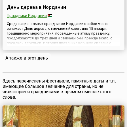
День дерева в Иордании
Праздники Иордании
Среди национальных праздников Иордании особое место
занимает День дерева, отмечаемый ежегодно 15 января.
Традиционно мероприятия, посвящённые этому празднику,
продолжаются до трёх дней и связаны они, прежде всего, с
посадкой деревьев. История праздника корнями связана с
религией, и для многих иорданцев это священно. Кроме того,
праздник представляет собой пример того, как люди, живущие
А также в этот день
в пусты...
Здесь перечислены фестивали, памятные даты и т.п.,
имеющие большое значение для страны, но не
являющиеся праздниками в прямом смысле этого
слова.