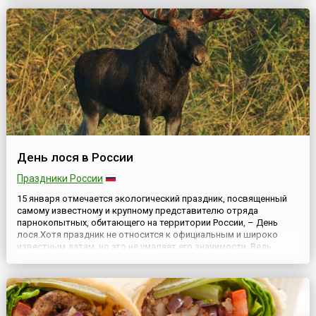
записке к законопроекту, функционирование Следственного
комитета вне системы прокуратуры РФ создаст необходимые...
День лося в России
Праздники России
15 января отмечается экологический праздник, посвященный
самому известному и крупному представителю отряда
парнокопытных, обитающего на территории России, – День
лося.Хотя праздник не относится к официальным и широко
известным датам, но это не умаляет его значимости. Ведь
чествуют представителя животного мира из рода
парнокопытных млекопитающих, самого крупного
представителя семейства оленевых...