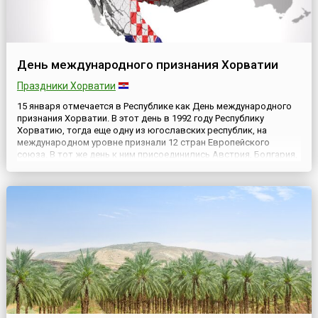
День международного признания Хорватии
Праздники Хорватии
15 января отмечается в Республике как День международного
признания Хорватии. В этот день в 1992 году Республику
Хорватию, тогда еще одну из югославских республик, на
международном уровне признали 12 стран Европейского
союза. В тот же день к ним присоединились Австрия, Болгария,
Канада, Венгрия, Мальта, Польша и Швейцария.Первой страной,
признавшей Хорватию, стала Исландия, которая еще 19 ...