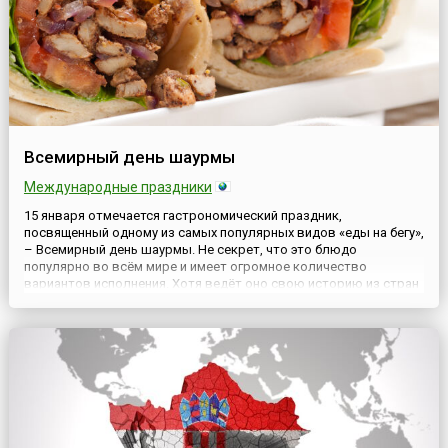
Всемирный день шаурмы
Международные праздники
15 января отмечается гастрономический праздник,
посвященный одному из самых популярных видов «еды на бегу»,
– Всемирный день шаурмы. Не секрет, что это блюдо
популярно во всём мире и имеет огромное количество
вариантов исполнения. Хотя ведёт оно свою историю из стран
Ближнего Востока, но сегодня уже основательно закрепилось
во многих кухнях мира.Шаурма или шаверма (араб. شاورما‎ –
шауа́рма) – ...