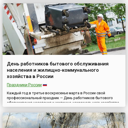
Проповеди, где говорится о прощении обид ближним, без чего
мы не ...
День работников бытового обслуживания
населения и жилищно-коммунального
хозяйства в России
Праздники России
Каждый год в третье воскресенье марта в России свой
профессиональный праздник — День работников бытового
обслуживания населения и жилищно-коммунального хозяйства
— отмечают люди, чья работа связана с различной сферой
обслуживания, в том числе и работники ЖКХ.Этот праздник
отмечался в Советском Союзе с 1966 года в четвертое
воскресенье июля как День работников торговли, бытового
обслуживания на...