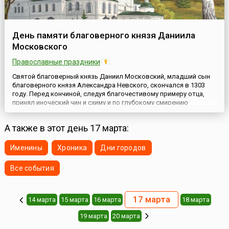
День памяти благоверного князя Даниила
Московского
Православные праздники
Святой благоверный князь Даниил Московский, младший сын
благоверного князя Александра Невского, скончался в 1303
году. Перед кончиной, следуя благочестивому примеру отца,
принял иноческий чин и схиму и по глубокому смирению
завещал совершить погребение на братском кладбище
основанной им обители в честь преподобного Даниила
А также в этот день 17 марта:
Столпника, впоследствии получившей название Московского
Данилова монастыря....
Именины
Хроника
Дни городов
Все события
17 марта
14 марта
15 марта
16 марта
18 марта
19 марта
20 марта