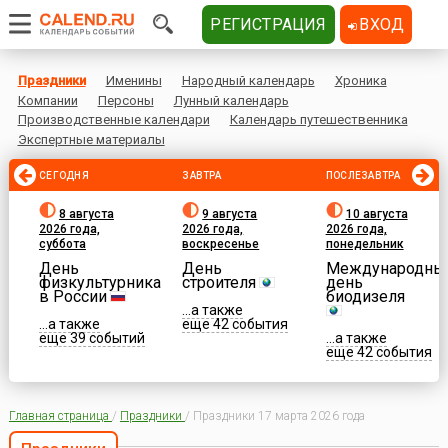
РЕГИСТРАЦИЯ
ВХОД
Праздники
Именины
Народный календарь
Хроника
Компании
Персоны
Лунный календарь
Производственные календари
Календарь путешественника
Экспертные материалы
СЕГОДНЯ
ЗАВТРА
ПОСЛЕЗАВТРА
8 августа
9 августа
10 августа
2026 года,
2026 года,
2026 года,
суббота
воскресенье
понедельник
День
День
Международны
физкультурника
строителя
день
в России
биодизеля
...а также
...а также
еще 42 события
еще 39 событий
...а также
еще 42 события
Главная страница
/
Праздники
/
Праздники 17 марта 2026 года