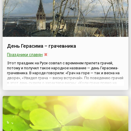
День Герасима – грачевника
Праздники славян
Этот праздник на Руси совпал с временем прилета грачей,
потому и получил такое народное название — день Герасима-
грачевника. В народе говорили: «Грач на горе — так и весна на
дворе», «Увидел грача — весну встречай». По поведению грачей
в этот день судили о характере весны: «Коли грачи прямо на
старые гнезда летят — весна будет дружная, полая вода сбежит
вся разом». Если же грачи прилетали рань...