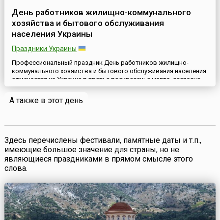
День работников жилищно-коммунального
хозяйства и бытового обслуживания
населения Украины
Праздники Украины
Профессиональный праздник День работников жилищно-
коммунального хозяйства и бытового обслуживания населения
отмечается на Украине в третье воскресенье марта, согласно
Указу Президента № 46/94 от 15 февраля 1994 года в редакции
Указа Президента № 385/95 от 19 мая 1995 года.Свою историю
А также в этот день
он ведет еще со времен СССР, где отмечался с 1966 года в
четвертое воскресенье июля как День работников торгов...
Здесь перечислены фестивали, памятные даты и т.п.,
имеющие большое значение для страны, но не
являющиеся праздниками в прямом смысле этого
слова.