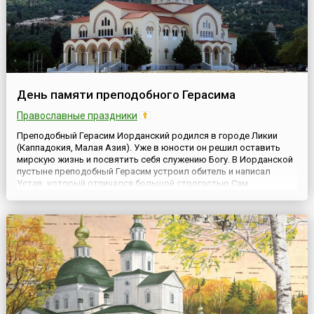
День памяти преподобного Герасима
Православные праздники
Преподобный Герасим Иорданский родился в городе Ликии
(Каппадокия, Малая Азия). Уже в юности он решил оставить
мирскую жизнь и посвятить себя служению Богу. В Иорданской
пустыне преподобный Герасим устроил обитель и написал
Устав, который отличался большой строгостью.Сам
настоятель являл братии замечательный пример совершенного
подвижничества и воздержания. Так преподобный Герасим
оставил семе...