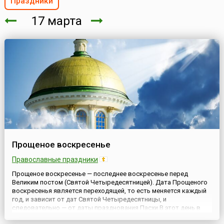
Праздники
17 марта
Прощеное воскресенье
Православные праздники
Прощеное воскресенье — последнее воскресенье перед
Великим постом (Святой Четыредесятницей). Дата Прощеного
воскресенья является переходящей, то есть меняется каждый
год, и зависит от дат Святой Четыредесятницы, и
следовательно — от даты празднования Пасхи.В этот день в
церквях на литургии читается Евангелие с частью из Нагорной