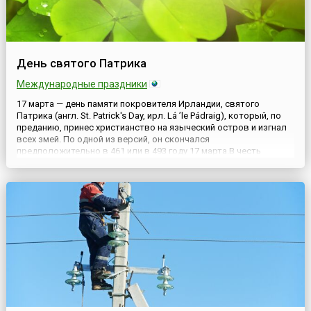
День святого Патрика
Международные праздники
17 марта — день памяти покровителя Ирландии, святого
Патрика (англ. St. Patrick's Day, ирл. Lá ’le Pádraig), который, по
преданию, принес христианство на языческий остров и изгнал
всех змей. По одной из версий, он скончался
предположительно в 461 или в 493 году 17 марта.В честь
святого Патрика устраивается парад с песнями и плясками,
ирландское пиво льется рекой. 17 марта — праздник не только
...