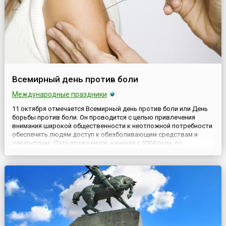
Всемирный день против боли
Международные праздники
11 октября отмечается Всемирный день против боли или День
борьбы против боли. Он проводится с целью привлечения
внимания широкой общественности к неотложной потребности
обеспечить людям доступ к обезболивающим средствам и
лекарствам. Дата проводится, начиная с 2004 года, по
инициативе Всемирной организацией здравоохранения (ВОЗ) и
Международной ассоциации исследования боли (англ.
International...