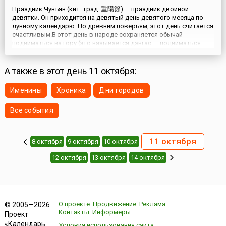
Праздник Чунъян (кит. трад. 重陽節) — праздник двойной
девятки. Он приходится на девятый день девятого месяца по
лунному календарю. По древним поверьям, этот день считается
счастливым.В этот день в народе сохраняется обычай
подниматься на гору (это называется дэнгао — подниматься
наверх), лакомиться пирожными, пить вино, настоянное на
лепестках хризантем и любоваться этими цветами.
Восхождение в ...
А также в этот день 11 октября:
Именины
Хроника
Дни городов
Все события
11 октября
8 октября
9 октября
10 октября
12 октября
13 октября
14 октября
О проекте
Продвижение
Реклама
© 2005—2026
Контакты
Информеры
Проект
«Календарь
Условия использования сайта