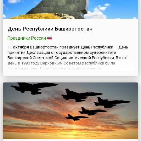
День Республики Башкортостан
Праздники России
11 октября Башкортостан празднует День Республики — День
принятия Декларации о государственном суверенитете
Башкирской Советской Социалистической Республики. В этот
день в 1990 году Верховным Советом республики была
провозглашена Декларация о государственном
суверенитете.День Республики является выходным в регионе, и
в этот день во всех городах и районах проходят праздничные
мероприятия — торж...