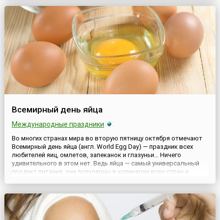
расширение прав и возможностей девочек и осущест...
Всемирный день яйца
Международные праздники
Во многих странах мира во вторую пятницу октября отмечают
Всемирный день яйца (англ. World Egg Day) — праздник всех
любителей яиц, омлетов, запеканок и глазуньи… Ничего
удивительного в этом нет. Ведь яйца — самый универсальный
продукт питания, они популярны в кулинарии всех стран и
культур, во многом благодаря тому, что их употребление может
быть самым разнообразным.История праздника таков...