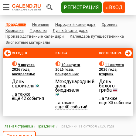
РЕГИСТРАЦИЯ
ВХОД
Праздники
Именины
Народный календарь
Хроника
Компании
Персоны
Лунный календарь
Производственные календари
Календарь путешественника
Экспертные материалы
СЕГОДНЯ
ЗАВТРА
ПОСЛЕЗАВТРА
9 августа
10 августа
11 августа
2026 года,
2026 года,
2026 года,
воскресенье
понедельник
вторник
День
Международный
День
строителя
день
белого
биодизеля
гриба
...а также
еще 42 события
...а также
...а также
еще 33 события
еще 40 событий
Главная страница
/
Праздники
/
Праздники 11 октября 2026 года