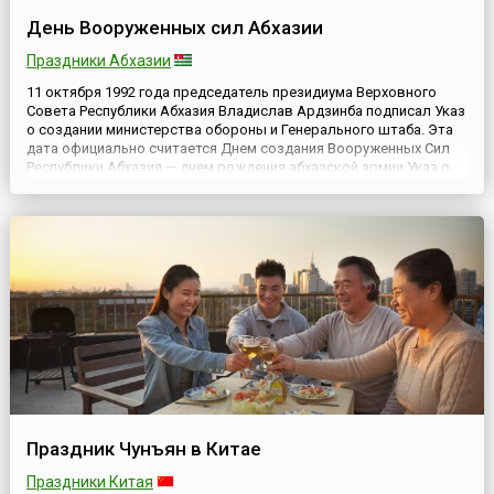
День Вооруженных сил Абхазии
Праздники Абхазии
11 октября 1992 года председатель президиума Верховного
Совета Республики Абхазия Владислав Ардзинба подписал Указ
о создании министерства обороны и Генерального штаба. Эта
дата официально считается Днем создания Вооруженных Сил
Республики Абхазия — днем рождения абхазской армии.Указ о
создании Вооруженных сил Абхазии был подписан в самый
разгар Отечественной войны народа Абхазии против грузин...
Праздник Чунъян в Китае
Праздники Китая