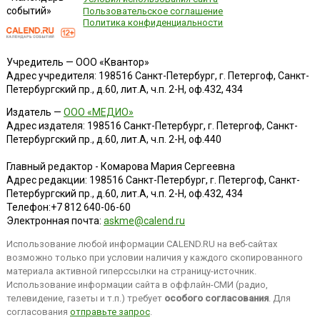
событий»
Пользовательское соглашение
Политика конфиденциальности
Учредитель — ООО «Квантор»
Адрес учредителя: 198516 Санкт-Петербург, г. Петергоф, Санкт-
Петербургский пр., д.60, лит.А, ч.п. 2-Н, оф.432, 434
Издатель —
ООО «МЕДИО»
Адрес издателя: 198516 Санкт-Петербург, г. Петергоф, Санкт-
Петербургский пр., д.60, лит.А, ч.п. 2-Н, оф.440
Главный редактор - Комарова Мария Сергеевна
Адрес редакции:
198516
Санкт-Петербург, г. Петергоф
,
Санкт-
Петербургский пр., д.60, лит.А, ч.п. 2-Н, оф.432, 434
Телефон:
+7 812 640-06-60
Электронная почта:
askme@calend.ru
Использование любой информации CALEND.RU на веб-сайтах
возможно только при условии наличия у каждого скопированного
материала активной гиперссылки на страницу-источник.
Использование информации сайта в оффлайн-СМИ (радио,
телевидение, газеты и т.п.) требует
особого согласования
. Для
согласования
отправьте запрос
.