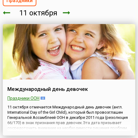
Праздники
11 октября
Международный день девочек
Праздники ООН
11 октября отмечается Международный день девочек (англ.
International Day of the Girl Child), который был провозглашен
Генеральной Ассамблеей ООН в декабре 2011 года (резолюция
66/170) в знак признания прав девочек.Эта дата призывает
сосредоточить внимание на необходимости решения проблем,
с которыми сталкиваются девочки во всем мире, и поощрять