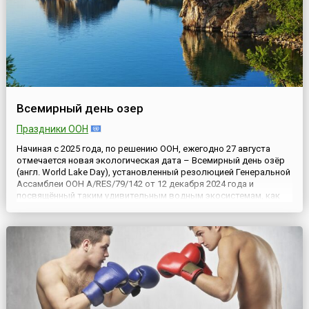
Всемирный день озер
Праздники ООН
Начиная с 2025 года, по решению ООН, ежегодно 27 августа
отмечается новая экологическая дата – Всемирный день озёр
(англ. World Lake Day), установленный резолюцией Генеральной
Ассамблеи ООН A/RES/79/142 от 12 декабря 2024 года и
посвящённый таким удивительным водным экосистемам, как
озёра, которые играют неоценимую роль в жизни планеты
Земля.По мнению учредителей Дня, эта международная дата
не...