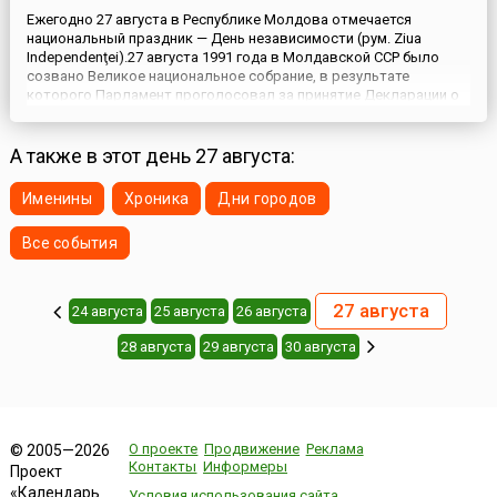
Ежегодно 27 августа в Республике Молдова отмечается
национальный праздник — День независимости (рум. Ziua
Independenţei).27 августа 1991 года в Молдавской ССР было
созвано Великое национальное собрание, в результате
которого Парламент проголосовал за принятие Декларации о
независимости — документа, объявляющего независимость
Молдавии и о выходе Республики из состава СССР после
провала августов...
А также в этот день 27 августа:
Именины
Хроника
Дни городов
Все события
27 августа
24 августа
25 августа
26 августа
28 августа
29 августа
30 августа
О проекте
Продвижение
Реклама
© 2005—2026
Контакты
Информеры
Проект
«Календарь
Условия использования сайта