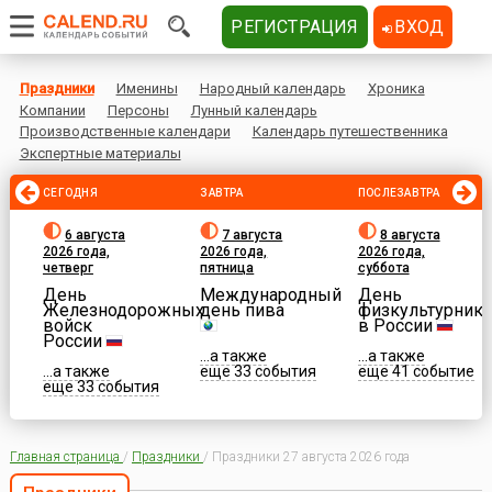
РЕГИСТРАЦИЯ
ВХОД
Праздники
Именины
Народный календарь
Хроника
Компании
Персоны
Лунный календарь
Производственные календари
Календарь путешественника
Экспертные материалы
СЕГОДНЯ
ЗАВТРА
ПОСЛЕЗАВТРА
6 августа
7 августа
8 августа
2026 года,
2026 года,
2026 года,
четверг
пятница
суббота
День
Международный
День
Железнодорожных
день пива
физкультурника
войск
в России
России
...а также
...а также
...а также
еще 33 события
еще 41 событие
еще 33 события
Главная страница
/
Праздники
/
Праздники 27 августа 2026 года