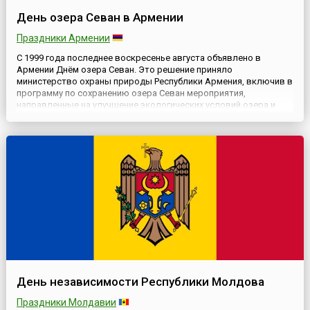
День озера Севан в Армении
Праздники Армении
С 1999 года последнее воскресенье августа объявлено в
Армении Днём озера Севан. Это решение приняло
министерство охраны природы Республики Армения, включив в
программу по сохранению озера Севан мероприятия,
направленные на улучшение экологических условий озера и
прилегающих районов. Они проходят под контролем
сотрудников Севанского Национального парка. В этих
мероприятиях, одно из которых — очистк...
День независимости Республики Молдова
Праздники Молдавии