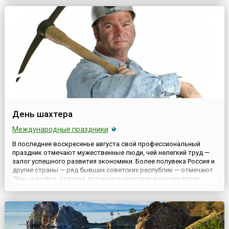
Президиума Верховного Совета СССР № 3018-Х от 1 октября
1980 г...
День шахтера
Международные праздники
В последнее воскресенье августа свой профессиональный
праздник отмечают мужественные люди, чей нелегкий труд —
залог успешного развития экономики. Более полувека Россия и
другие страны — ряд бывших советских республик — отмечают
День шахтёра, отдавая должное самоотверженному труду
славной многотысячной армии горняков.Угольно-добывающая
промышленность была и остается одной из ключевых
отраслей ...