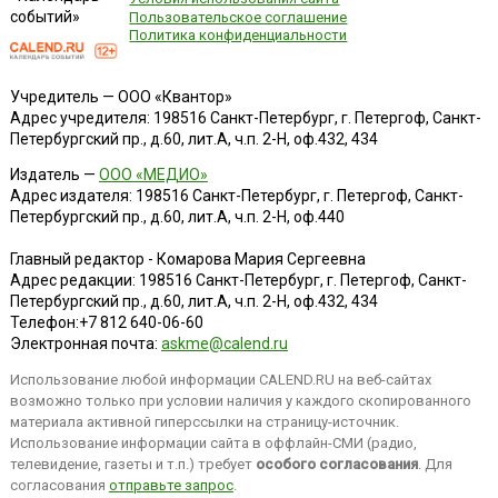
событий»
Пользовательское соглашение
Политика конфиденциальности
Учредитель — ООО «Квантор»
Адрес учредителя: 198516 Санкт-Петербург, г. Петергоф, Санкт-
Петербургский пр., д.60, лит.А, ч.п. 2-Н, оф.432, 434
Издатель —
ООО «МЕДИО»
Адрес издателя: 198516 Санкт-Петербург, г. Петергоф, Санкт-
Петербургский пр., д.60, лит.А, ч.п. 2-Н, оф.440
Главный редактор - Комарова Мария Сергеевна
Адрес редакции:
198516
Санкт-Петербург, г. Петергоф
,
Санкт-
Петербургский пр., д.60, лит.А, ч.п. 2-Н, оф.432, 434
Телефон:
+7 812 640-06-60
Электронная почта:
askme@calend.ru
Использование любой информации CALEND.RU на веб-сайтах
возможно только при условии наличия у каждого скопированного
материала активной гиперссылки на страницу-источник.
Использование информации сайта в оффлайн-СМИ (радио,
телевидение, газеты и т.п.) требует
особого согласования
. Для
согласования
отправьте запрос
.