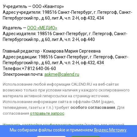
Учредитель — ООО «Квантор»
Адрес учредителя: 198516 Санкт-Петербург, г. Петергоф, Санкт-
Петербургский пр., д.60, лит.А, ч.п. 2-Н, оф.432, 434
Издатель —
ООО «МЕДИО»
Адрес издателя: 198516 Санкт-Петербург, г. Петергоф, Санкт-
Петербургский пр., д.60, лит.А, ч.п. 2-Н, оф.440
Главный редактор - Комарова Мария Сергеевна
Адрес редакции:
198516
Санкт-Петербург, г. Петергоф
,
Санкт-
Петербургский пр., д.60, лит.А, ч.п. 2-Н, оф.432, 434
Телефон:
+7 812 640-06-60
Электронная почта:
askme@calend.ru
Использование любой информации CALEND.RU на веб-сайтах
возможно только при условии наличия у каждого скопированного
материала активной гиперссылки на страницу-источник.
Использование информации сайта в оффлайн-СМИ (радио,
телевидение, газеты и т.п.) требует
особого согласования
. Для
согласования
отправьте запрос
.
Изменить настройки конфиденциальности
(только для жителей
Мы собираем файлы cookie и применяем
Яндекс.Метрику
.
EEA).