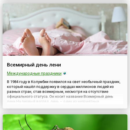
Президиума Верховного Совета Российской Федерации № 3564-
1 от 28 сентября 19...
Всемирный день лени
Международные праздники
В 1984 году в Колумбии появился на свет необычный праздник,
который нашёл поддержку в сердцах миллионов людей из
разных стран, став всемирным, несмотря на отсутствие
официального статуса. Он носит название Всемирный день
лени.На первый взгляд, лень – один из неприятных
человеческих пороков. Однако, в случае с праздником
организаторы окрестили его так, конечно же, в шутку. Речь
идёт о совершенн...