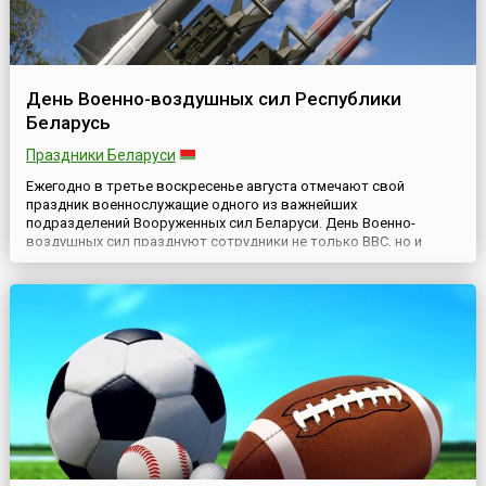
День Военно-воздушных сил Республики
Беларусь
Праздники Беларуси
Ежегодно в третье воскресенье августа отмечают свой
праздник военнослужащие одного из важнейших
подразделений Вооруженных сил Беларуси. День Военно-
воздушных сил празднуют сотрудники не только ВВС, но и
войск противовоздушной обороны Республики. Этот обычай
идет с 2001 года, когда два вида войск объединили в одно
подразделение, цель которого — защищать населенные пункты
и военные базы Республики о...