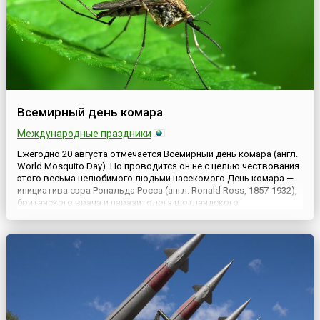
Всемирный день комара
Международные праздники
Ежегодно 20 августа отмечается Всемирный день комара (англ.
World Mosquito Day). Но проводится он не с целью чествования
этого весьма нелюбимого людьми насекомого.День комара —
инициатива сэра Рональда Росса (англ. Ronald Ross, 1857-1932),
британского врача и паразитолога шотландского
происхождения, который открыл, что переносчиками малярии
являются самки комаров рода Anopheles. После окончани...