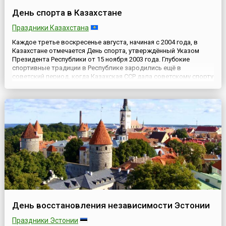
День спорта в Казахстане
Праздники Казахстана
Каждое третье воскресенье августа, начиная с 2004 года, в
Казахстане отмечается День спорта, утверждённый Указом
Президента Республики от 15 ноября 2003 года. Глубокие
спортивные традиции в Республике зародились ещё в
советский период, когда Казахская ССР дала советскому спорту
немало талантливых спортсменов. Стоит отметить, что
чествование спортсменов в СССР также проходило в августе,
когда к...
День восстановления независимости Эстонии
Праздники Эстонии