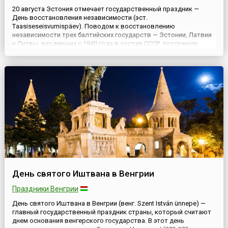
20 августа Эстония отмечает государственный праздник —
День восстановления независимости (эст.
Тaasiseseisvumispäev). Поводом к восстановлению
независимости трех балтийских государств — Эстонии, Латвии
и Литвы, входивших с 1940 года в состав СССР, послужили
события в августе 1991 года, когда в Советском Союзе
произошла попытка государственного переворота.20 августа
1991 года Верховный Сове...
День святого Иштвана в Венгрии
Праздники Венгрии
День святого Иштвана в Венгрии (венг. Szent István ünnepe) —
главный государственный праздник страны, который считают
днем основания венгерского государства. В этот день