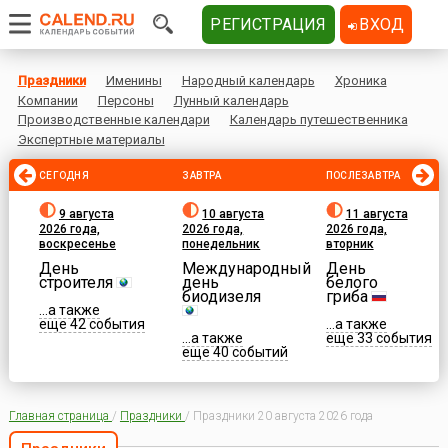
РЕГИСТРАЦИЯ
ВХОД
Праздники
Именины
Народный календарь
Хроника
Компании
Персоны
Лунный календарь
Производственные календари
Календарь путешественника
Экспертные материалы
СЕГОДНЯ
ЗАВТРА
ПОСЛЕЗАВТРА
9 августа
10 августа
11 августа
2026 года,
2026 года,
2026 года,
воскресенье
понедельник
вторник
День
Международный
День
строителя
день
белого
биодизеля
гриба
...а также
еще 42 события
...а также
...а также
еще 33 события
еще 40 событий
Главная страница
/
Праздники
/
Праздники 20 августа 2026 года