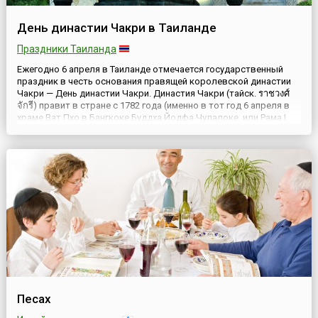
День династии Чакри в Таиланде
Праздники Таиланда
Ежегодно 6 апреля в Таиланде отмечается государственный
праздник в честь основания правящей королевской династии
Чакри — День династии Чакри. Династия Чакри (тайск. ราชวงศ์
จักรี) правит в стране с 1782 года (именно в тот год 6 апреля в
храме Ват Пхо в Бангкоке Буддха Йодфа Чулалоке, или Рама I,
провозгласил себя королем) и занесена в Книгу Рекордов
Гиннеса как самая долгоправящая династия из н...
Песах