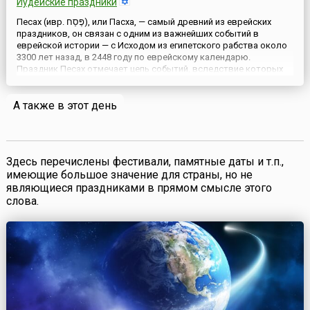
Иудейские праздники
Песах (ивр. ‏פֶּסַח), или Пасха, — самый древний из еврейских
праздников, он связан с одним из важнейших событий в
еврейской истории — с Исходом из египетского рабства около
3300 лет назад, в 2448 году по еврейскому календарю.
Праздник Песах отмечает цепь событий, вследствие которых
евреи стали народом. Израильтяне пришли в Египет как одна
семья — род Иакова, состоявший из семидесяти человек, ...
А также в этот день
Здесь перечислены фестивали, памятные даты и т.п.,
имеющие большое значение для страны, но не
являющиеся праздниками в прямом смысле этого
слова.