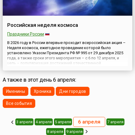
Российская неделя космоса
Праздники России
В 2026 году в России впервые проходит всероссийская акция –
Неделя космоса, ежегодное проведение которой было
установлено Указом Президента РФ № 995 от 29 декабря 2025
года, а также сроки этого мероприятия – с 6 по 12 апреля, и
цель – популяризация достижений отечественной
космонавтики и повышения престижа профессий, связанных с
космической деятельностью. Эта поистине космическая акция
приуроч...
А также в этот день 6 апреля:
Именины
Хроника
Дни городов
Все события
6 апреля
3 апреля
4 апреля
5 апреля
7 апреля
8 апреля
9 апреля