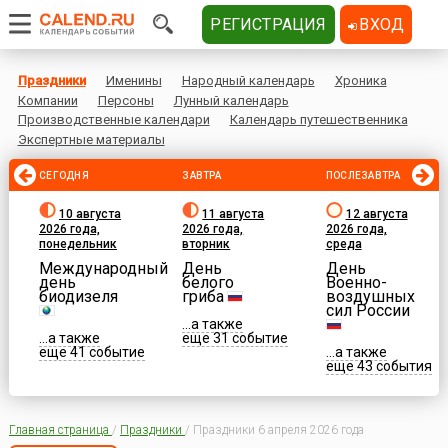
РЕГИСТРАЦИЯ
ВХОД
Праздники
Именины
Народный календарь
Хроника
Компании
Персоны
Лунный календарь
Производственные календари
Календарь путешественника
Экспертные материалы
СЕГОДНЯ
ЗАВТРА
ПОСЛЕЗАВТРА
10 августа
11 августа
12 августа
2026 года,
2026 года,
2026 года,
понедельник
вторник
среда
Международный
День
День
день
белого
Военно-
биодизеля
гриба
воздушных
сил России
...а также
...а также
еще 31 событие
еще 41 событие
...а также
еще 43 события
Главная страница
/
Праздники
/
Праздники 6 апреля 2026 года