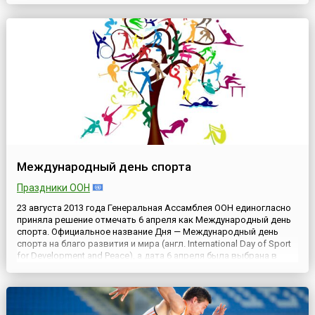
Федерации.Указом Президиума Верховного Совета СССР от 6
апреля 1963 года право производства предварительного
следствия было передано Министерству охраны
общественного порядка...
Международный день спорта
Праздники ООН
23 августа 2013 года Генеральная Ассамблея ООН единогласно
приняла решение отмечать 6 апреля как Международный день
спорта. Официальное название Дня — Международный день
спорта на благо развития и мира (англ. International Day of Sport
for Development and Peace), а дата 6 апреля была выбрана в
связи с тем, что в этот день в 1896 году в Афинах (Греция)
стартовали первые Олимпийские игры современнос...