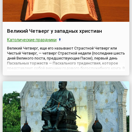
Великий Четверг у западных христиан
Католические праздники
Великий Четверг, еще его называют Страстной Четверг или
Чистый Четверг, — четверг Страстной недели (последние шесть
дней Великого поста, предшествующие Пасхе), первый день
Пасхальных торжеств — Пасхального триденствия, которое
представляет собой вершину годового богослужебного круга. В
этот день вспоминается Тайная Вечеря и установление Иисусом
Христом таинства Евхаристии — Святого Причастия. ...