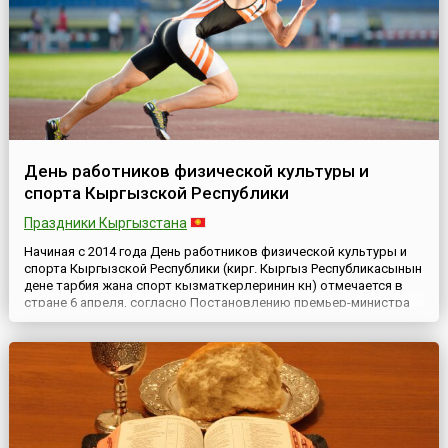
День работников физической культуры и
спорта Кыргызской Республики
Праздники Кыргызстана
Начиная с 2014 года День работников физической культуры и
спорта Кыргызской Республики (кирг. Кыргыз Республикасынын
дене тарбия жана спорт кызматкерлеринин күнү) отмечается в
стране 6 апреля, согласно Постановлению премьер-министра
Кыргызстана Жанторо Сатыбалдиев от 11 января 2014 года.
Дату праздника решено было приурочить к Международному
дню спорта.В связи с установлением новой даты утрати...