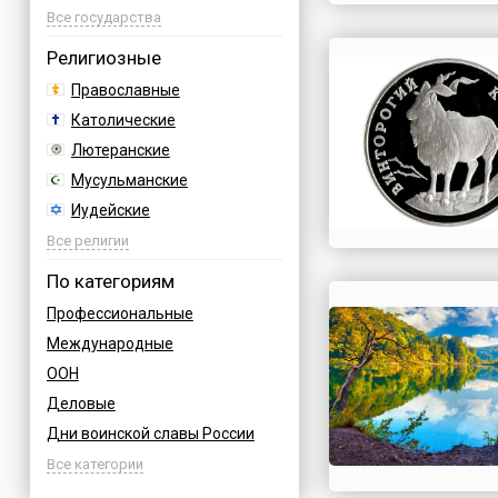
Азербайджан
Все государства
Албания
Религиозные
Аргентина
Православные
Армения
Католические
Афганистан
Лютеранские
Багамы
Мусульманские
Бахрейн
Иудейские
Бельгия
Буддийские
Все религии
Болгария
Индуизм
По категориям
Босния
Бахаи
Профессиональные
Бразилия
Зороастризм
Международные
Великобритания
Славянские
ООН
Венгрия
Языческие
Деловые
Вьетнам
Дни воинской славы России
Германия
Армейские
Все категории
Греция
Величественные
Грузия