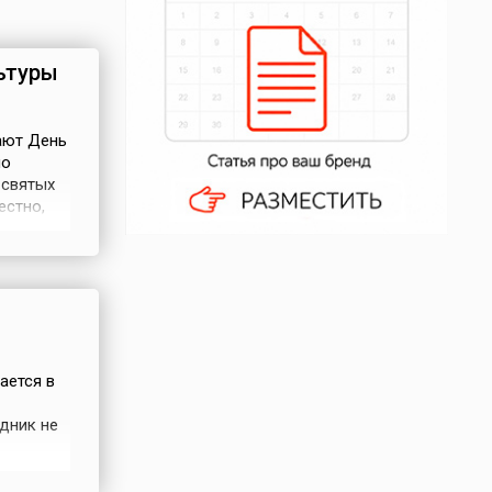
ьтуры
ают День
но
 святых
естно,
й
ается в
дник не
дров
, что в