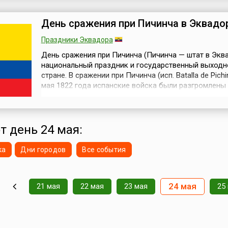
празднования была выбрана в связи с тем, что име
мая 1909 года в Европе бы...
День сражения при Пичинча в Эквадо
Праздники Эквадора
День сражения при Пичинча (Пичинча — штат в Экв
национальный праздник и государственный выходн
стране. В сражении при Пичинча (исп. Batalla de Pichi
мая 1822 года испанские войска были разгромлены
отрядами под командованием генерала Антонио Хо
Сукре, одного из руководителей войны за независи
испанских колоний в Америке, ближайшего сподви
Симона Боливара. К ег...
т день 24 мая:
ка
Дни городов
Все события
24 мая
21 мая
22 мая
23 мая
25