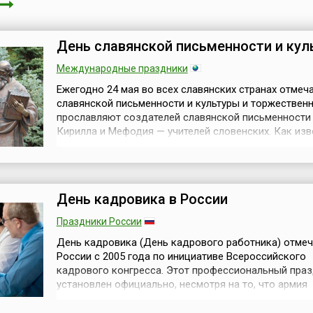
День славянской письменности и кул
Международные праздники
Ежегодно 24 мая во всех славянских странах отмеч
славянской письменности и культуры и торжествен
прославляют создателей славянской письменности
Кирилла и Мефодия — учителей словенских. Как изв
святые равноапостольные братья Кирилл и Мефоди
происходили из знатного и благочестивого рода и
проживали в греческом городе Солуни. Они были
православными монахами и славянскую азбуку...
День кадровика в России
Праздники России
День кадровика (День кадрового работника) отмеч
России с 2005 года по инициативе Всероссийского
кадрового конгресса. Этот профессиональный праз
установлен официально, несмотря на то, что армия
высококвалифицированных работников отделов ка
значительна.Дата 24 мая была выбрана в связи с тем