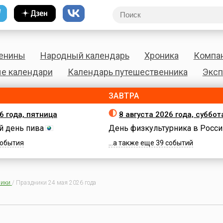
енины
Народный календарь
Хроника
Компа
е календари
Календарь путешественника
Эксп
ЗАВТРА
6 года, пятница
8 августа 2026 года, суббот
 день пива
День физкультурника в Росси
 события
...а также еще 39 событий
ики
/
Праздники 24 мая 2026 года