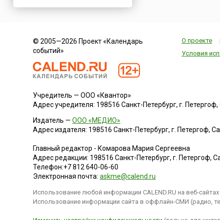
Нигерия
Нидерланды
Новая Зеландия
О проекте
© 2005—2026 Проект «Календарь
Норвегия
событий»
Условия исп
ОАЭ
Оман
Пакистан
Учредитель — ООО «Квантор»
Палестина
Адрес учредителя: 198516 Санкт-Петербург, г. Петергоф, Са
Панама
Издатель —
ООО «МЕДИО»
Перу
Адрес издателя: 198516 Санкт-Петербург, г. Петергоф, Санк
Польша
Главный редактор - Комарова Мария Сергеевна
Португалия
Адрес редакции:
198516
Санкт-Петербург, г. Петергоф
,
Са
Телефон:
+7 812 640-06-60
Румыния
Электронная почта:
askme@calend.ru
США
Использование любой информации CALEND.RU на веб-сайтах 
Саудовская Аравия
Использование информации сайта в оффлайн-СМИ (радио, тел
Сербия