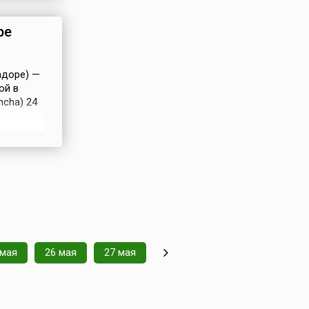
нно 24
ре
адоре) —
ой в
ncha) 24
се де
мость
жника
 мая
26 мая
27 мая