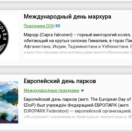
этот день в 1835 году в царской России вышло
постановление «Об отношении между хо...
Международный день мархура
Праздники ООН
Мархур (Capra falconeri) – горный винторогий козёл,
обитающий на крутых склонах Гималаев, в горах Па
Афганистана, Индии, Таджикистана и Узбекистана. 
известен своими впечатляющими винтообразными р
умением выживать в суровых условиях горной местн
Однако, несмотря на свою выносливость, мархур ос
уязвимым видом: численность представителей этог
сократилась в результат...
Европейский день парков
Международные праздники
Европейский день парков (англ. The European Day of 
EDoP) был учреждён Федерацией ЕВРОПАРК (англ.
EUROPARК Federation) — европейской организацией,
объединяет охраняемые природные территории в 40
Проведенный впервые в 1999 году этот день теперь
празднуется ежегодно 24 мая по всей Европе. Дата