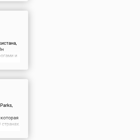
кистана,
Он
огами и
ости.
таётся
о вида
Parks,
 которая
 странах.