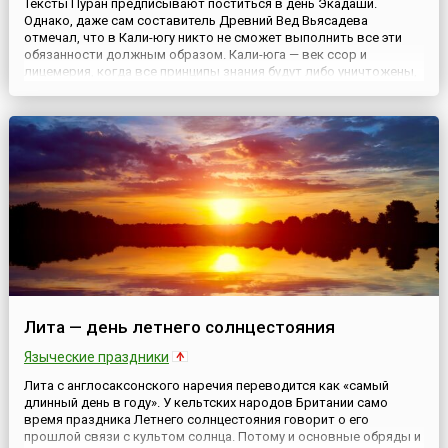
Тексты Пуран предписывают поститься в день Экадаши.
Однако, даже сам составитель Древний Вед Вьясадева
отмечал, что в Кали-югу никто не сможет выполнить все эти
обязанности должным образом. Кали-юга — век ссор и
лицемерия, когда все принципы знания будут либо уничтожены,
либо в высшей степени ограничены, поэтому празднование
Экадаши — это удобный случай освободиться от всех своих
прошлых грехов....
Лита — день летнего солнцестояния
Языческие праздники
Лита с англосаксонского наречия переводится как «самый
длинный день в году». У кельтских народов Британии само
время праздника Летнего солнцестояния говорит о его
прошлой связи с культом солнца. Потому и основные обряды и