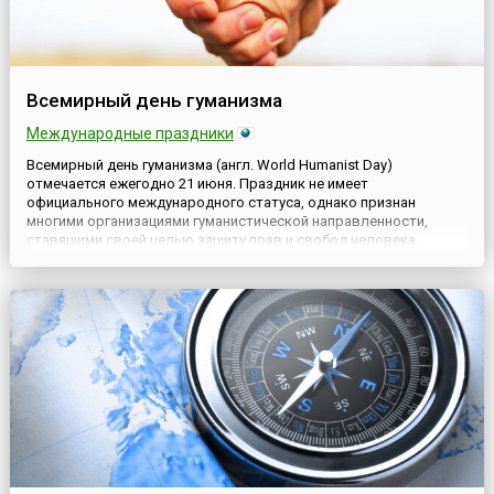
Всемирный день гуманизма
Международные праздники
Всемирный день гуманизма (англ. World Humanist Day)
отмечается ежегодно 21 июня. Праздник не имеет
официального международного статуса, однако признан
многими организациями гуманистической направленности,
ставящими своей целью защиту прав и свобод человека,
отстаивание идей социальной справедливости, миролюбия,
человеческого достоинства и равноправия.Деятельность
подобных организаций способств...