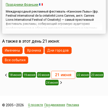
Праздники Франции
Международный рекламный фестиваль «Каннские Львы» (фр.
Festival international de la créativité Lions Cannes, англ. Cannes
Lions International Festival of Creativity) — самый престижный
фестиваль рекламы, собирающий огромную аудиторию
профессионалов в области мирового маркетинга и рекламы.
Он проводится в июне и длится 5 дней.История фестиваля
началась в 1954 году, когда, находясь под впечатлен...
А также в этот день 21 июня:
Именины
Хроника
Дни городов
Все события
21 июня
18 июня
19 июня
20 июня
22 июня
23 июня
24 июня
О проекте
Продвижение
Реклама
© 2005—2026