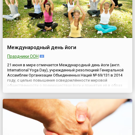
Международный день йоги
Праздники ООН
21 июня в мире отмечается Международный день йоги (англ.
International Yoga Day), учрежденный резолюцией Генеральной
Ассамблеи Организации Объединенных Наций № 69/131 в 2014
году, с целью повышения осведомлённости мировой
общественности о преимуществах йоги и принятия её в образ
жизни.Впервые праздник отмечался в июне 2015 года, а
инициатива учреждения и выбор даты Дня принадлежат
премьер-мини...