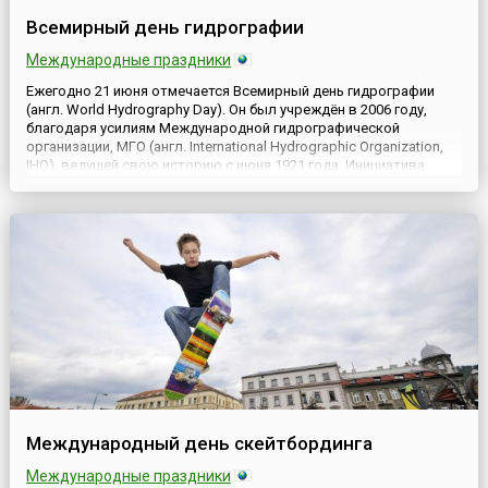
Всемирный день гидрографии
Международные праздники
Ежегодно 21 июня отмечается Всемирный день гидрографии
(англ. World Hydrography Day). Он был учреждён в 2006 году,
благодаря усилиям Международной гидрографической
организации, МГО (англ. International Hydrographic Organization,
IHO), ведущей свою историю с июня 1921 года. Инициатива
учреждения нового международного праздника была
поддержана Генеральной Ассамблеей Организации
Объединенных Наций....
Международный день скейтбординга
Международные праздники