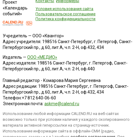
Контакты
Информеры
Проект
«Календарь
Условия использования сайта
событий»
Пользовательское соглашение
Политика конфиденциальности
Учредитель — ООО «Квантор»
Адрес учредителя: 198516 Санкт-Петербург, г. Петергоф, Санкт-
Петербургский пр., д.60, лит.А, ч.п. 2-Н, оф.432, 434
Издатель —
ООО «МЕДИО»
Адрес издателя: 198516 Санкт-Петербург, г. Петергоф, Санкт-
Петербургский пр., д.60, лит.А, ч.п. 2-Н, оф.440
Главный редактор - Комарова Мария Сергеевна
Адрес редакции:
198516
Санкт-Петербург, г. Петергоф
,
Санкт-
Петербургский пр., д.60, лит.А, ч.п. 2-Н, оф.432, 434
Телефон:
+7 812 640-06-60
Электронная почта:
askme@calend.ru
Использование любой информации CALEND.RU на веб-сайтах
возможно только при условии наличия у каждого скопированного
материала активной гиперссылки на страницу-источник.
Использование информации сайта в оффлайн-СМИ (радио,
телевидение, газеты и т.п.) требует
особого согласования
. Для