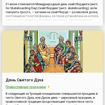
21 июня отмечается Международный день скейтбординга (англ.
Go Skateboarding Day).Скейтбординг (англ. skateboarding), если
говорить просто, — катание на скейтборде — роликовой доске,
состоящей из толстой фанеры, которая установлена на колёса
небольшого диаметра (ролики). Человека, занимающегося
скейтбордингом, называют скейтбордистом или
скейтером.Сегодня катание на скейтборде популярно во ...
День Святого Духа
Православные праздники
В следующий за Троицей понедельник совершается праздник в
честь Святого Духа, или Духов день – церковный праздник, в
православной традиции продолжающий торжества в честь