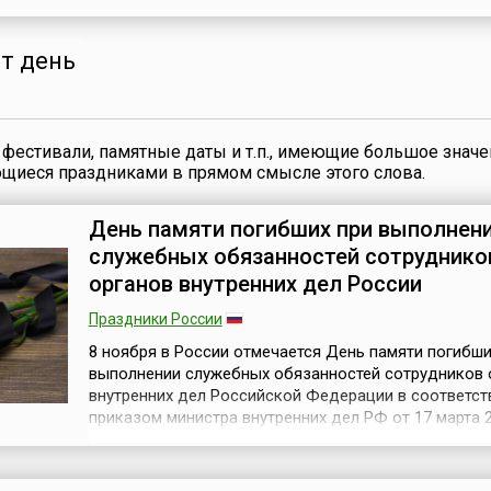
и ранее — так, с 1933 по 1949 год, китайские репорт
отмечали его 1 сентября, в память о том, что в этот
1933 году в Китае был принят ...
от день
фестивали, памятные даты и т.п., имеющие большое значе
ющиеся праздниками в прямом смысле этого слова.
День памяти погибших при выполнен
служебных обязанностей сотруднико
органов внутренних дел России
Праздники России
8 ноября в России отмечается День памяти погибши
выполнении служебных обязанностей сотрудников 
внутренних дел Российской Федерации в соответст
приказом министра внутренних дел РФ от 17 марта 
№ 135. Раньше на основании приказа МВД России о
октября 2011 года № 1101 он назывался "День памя
погибших при исполнении служебных обязанностей