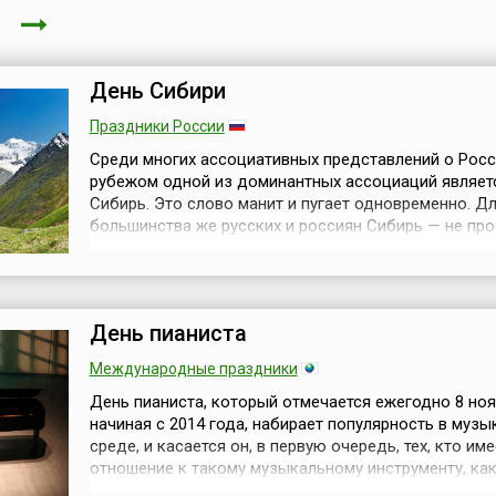
ря
День Сибири
Праздники России
Среди многих ассоциативных представлений о Росс
рубежом одной из доминантных ассоциаций являет
Сибирь. Это слово манит и пугает одновременно. Д
большинства же русских и россиян Сибирь — не про
неотъемлемая часть России, а своего рода один из 
символов, место средоточия природной и ресурсной
духовной крепости. Поэтому не удивительно, что с
и праздник, посвященный эт...
День пианиста
Международные праздники
День пианиста, который отмечается ежегодно 8 ноя
начиная с 2014 года, набирает популярность в муз
среде, и касается он, в первую очередь, тех, кто име
отношение к такому музыкальному инструменту, ка
фортепиано. Праздник не имеет никаких официальн