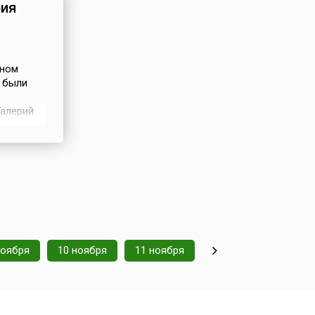
рия
ыном
и были
Галерий
звал
и военно-
о отца
ноября
10 ноября
11 ноября