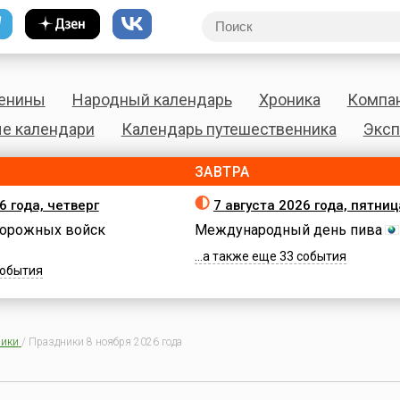
енины
Народный календарь
Хроника
Компа
е календари
Календарь путешественника
Эксп
ЗАВТРА
6 года, четверг
7 августа 2026 года, пятниц
орожных войск
Международный день пива
...а также еще 33 события
 события
ики
/
Праздники 8 ноября 2026 года