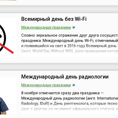
статусов, однако, благодаря интернету и музыкаль
сообществам, становится всё более известным. Это
о стремлении активистов...
Всемирный день без Wi-Fi
Международные праздники
Словно зеркальное отражение друг друга сосущес
праздника: Международный день Wi-Fi, отмечаемый
и появившийся на свет в 2016 году Всемирный день 
(англ. World Day Without Wifi), дата проведения кото
установлена на 8 ноября. Многие технологии, прочн
вошедшие в повседневную жизнь людей, вызывают
опасений, связанных с влиянием прогрессивных те
на здоро...
Международный день радиологии
Международные праздники
8 ноября отмечается сразу два праздника —
Международный день радиологии (англ. International
Radiology, IDoR) и День рентгенолога, которые тесн
друг с другом, но не имеют официального статуса, 
из них инициирован крупными научно-исследовател