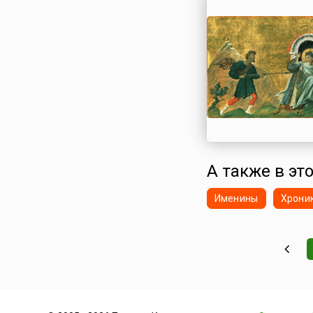
Сирия
Словакия
Словения
Таджикистан
Таиланд
Тунис
Туркменистан
Турция
Узбекистан
А также в это
Украина
Финляндия
Именины
Хрони
Франция
Хорватия
Черногория
Чехия
Швейцария
Швеция