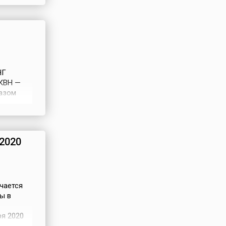
й и
, что 8
НГ
 КВН —
разом
тех пор
дложена
дром
2020
чается
ы в
я 2020