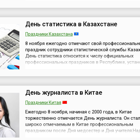
года и является государственным праздником в стр
Отечественной войной 2020 года в Азербайджане
официально называется крупномасштабный воору
конфликт в Нагорном Карабахе, начавшийся...
День статистика в Казахстане
Праздники Казахстана
8 ноября ежегодно отмечают свой профессиональ
праздник сотрудники статистической службы Казах
День статистика относится к числу официальных
профессиональных праздников в Республике, устан
Указом Президента Республики Казахстан от 20 янв
года № 3827. В качестве даты празднования выбран
ноября, так как именно в этот день в 1920 году был
образована служба статистики в Ка...
День журналиста в Китае
Праздники Китая
Ежегодно 8 ноября, начиная с 2000 года, в Китае
торжественно отмечается День журналиста. Он стал
широко отмечаемым в Китае профессиональным
праздником после Дня медсестер и Дня учителя.На
сказать, что данный профессиональный праздник 