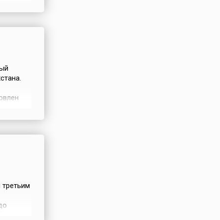
ане.
женный
ный
стана.
овлен
аря 1998
о 8
а
 третьим
до
отмечали