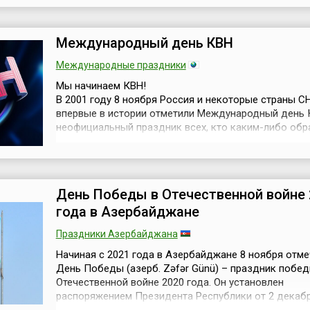
обществами.Оба праздника связаны с важной дато
событием в истории физики и медицины. Дело в том
ноября 1895 года ...
Международный день КВН
Международные праздники
Мы начинаем КВН!
В 2001 году 8 ноября Россия и некоторые страны С
впервые в истории отметили Международный день
неофициальный праздник всех, кто каким-либо об
причастен к Клубу Весёлых и Находчивых (КВН). И с 
отмечают его ежегодно.Идея праздника была пре
президентом международного клуба КВН Алексан
Масляковым, а дата празднования выбрана в честь
День Победы в Отечественной войне 
годовщи...
года в Азербайджане
Праздники Азербайджана
Начиная с 2021 года в Азербайджане 8 ноября отме
День Победы (азерб. Zəfər Günü) – праздник побед
Отечественной войне 2020 года. Он установлен
распоряжением Президента Республики от 2 декабр