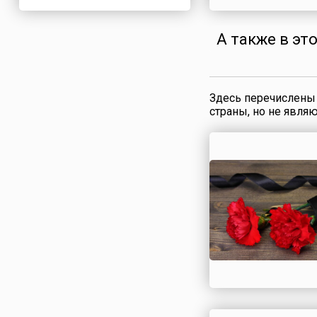
Нигерия
Нидерланды
А также в эт
Новая Зеландия
Норвегия
ОАЭ
Здесь перечислены 
Оман
страны, но не явля
Пакистан
Палестина
Панама
Перу
Польша
Португалия
Румыния
США
Саудовская Аравия
Сербия