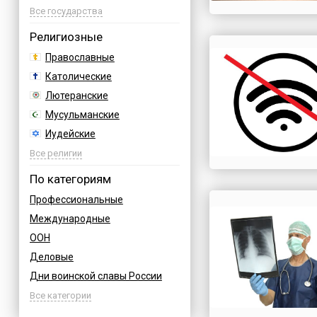
Азербайджан
Все государства
Албания
Религиозные
Аргентина
Православные
Армения
Католические
Афганистан
Лютеранские
Багамы
Мусульманские
Бахрейн
Иудейские
Бельгия
Буддийские
Все религии
Болгария
Индуизм
По категориям
Босния
Бахаи
Профессиональные
Бразилия
Зороастризм
Международные
Великобритания
Славянские
ООН
Венгрия
Языческие
Деловые
Вьетнам
Дни воинской славы России
Германия
Армейские
Все категории
Греция
Величественные
Грузия