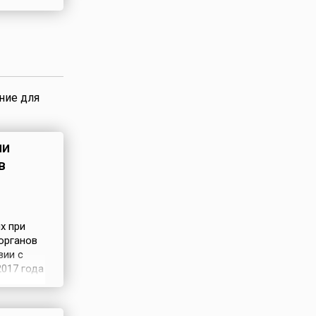
еры
 день в
ние для
ии
в
х при
органов
вии с
2017 года
т 26
ти