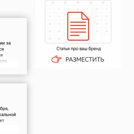
ии за
ся
ля
сто
её
 силы,
уществует
бря,
ыкальной
ет
к
ых