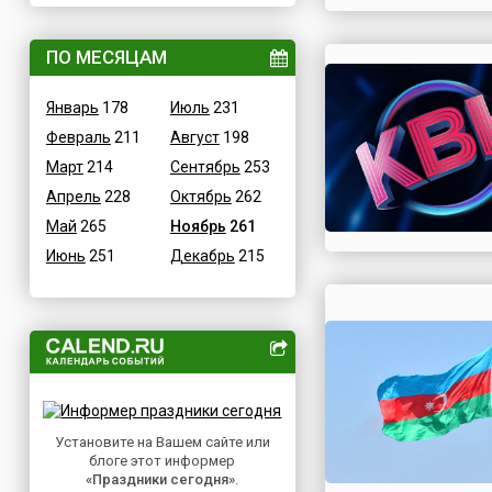
ВОВ
Дания
Водные
ПО МЕСЯЦАМ
Египет
Гастрономические
Зимбабве
Январь
178
Июль
231
Детские
Израиль
Февраль
211
Август
198
В честь икон
Индия
Март
214
Сентябрь
253
Дни памяти святых
Иордания
Апрель
228
Октябрь
262
Конституционные
Ирак
Май
265
Ноябрь
261
Культурные
Иран
Июнь
251
Декабрь
215
Масс-медийные
Ирландия
Молодежные
Исландия
Научно-технические
Испания
Независимые
Италия
Необычные
Йемен
Природные
Казахстан
Медицинские
Установите на Вашем сайте или
Камерун
блоге этот информер
Посты
Канада
«Праздники сегодня»
.