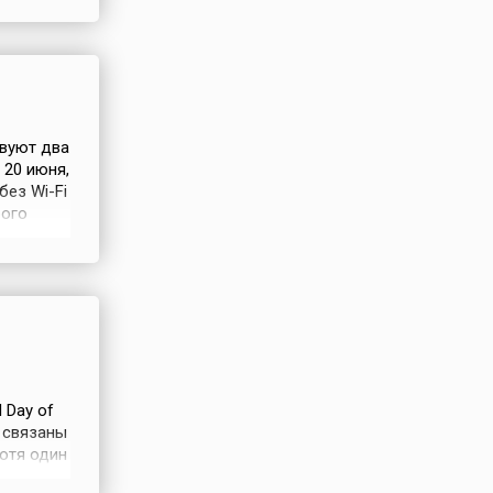
ным
 говорит
твуют два
 20 июня,
без Wi-Fi
рого
о
 немало
нденций
 Day of
о связаны
хотя один
ьскими