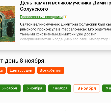
День памяти великомученика Димит
(обязанностей военной службы) с...
Солунского
Православные праздники
Святой великомученик Димитрий Солунский был с
римского проконсула в Фессалониках. Его родител
тайными христианами.Димитрий уже достиг
совершеннолетия, когда умер его отец. Император 
Максимилиан, вступивший на престол в 305 году, вы
юношу к себе и, убедившись в его образованности 
административных способностях, назначил на мест
проконсулом Фессалоникийской об...
т день 8 ноября:
ка
Дни городов
Все события
8 ноября
5 ноября
6 ноября
7 ноября
9 